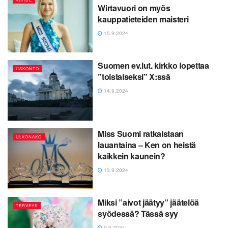
Wirtavuori on myös
kauppatieteiden maisteri
15.9.2024
Suomen ev.lut. kirkko lopettaa
USKONTO
”toistaiseksi” X:ssä
14.9.2024
Miss Suomi ratkaistaan
ULKONÄKÖ
lauantaina – Ken on heistä
kaikkein kaunein?
13.9.2024
Miksi ”aivot jäätyy” jäätelöä
TERVEYS
syödessä? Tässä syy
9.9.2024