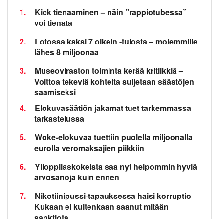
1.
Kick tienaaminen – näin ”rappiotubessa”
voi tienata
2.
Lotossa kaksi 7 oikein -tulosta – molemmille
lähes 8 miljoonaa
3.
Museoviraston toiminta kerää kritiikkiä –
Voittoa tekeviä kohteita suljetaan säästöjen
saamiseksi
4.
Elokuvasäätiön jakamat tuet tarkemmassa
tarkastelussa
5.
Woke-elokuvaa tuettiin puolella miljoonalla
eurolla veromaksajien piikkiin
6.
Ylioppilaskokeista saa nyt helpommin hyviä
arvosanoja kuin ennen
7.
Nikotiinipussi-tapauksessa haisi korruptio –
Kukaan ei kuitenkaan saanut mitään
sanktiota