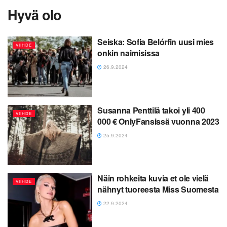
Hyvä olo
Seiska: Sofia Belórfin uusi mies
VIIHDE
onkin naimisissa
26.9.2024
Susanna Penttilä takoi yli 400
VIIHDE
000 € OnlyFansissä vuonna 2023
25.9.2024
Näin rohkeita kuvia et ole vielä
VIIHDE
nähnyt tuoreesta Miss Suomesta
22.9.2024