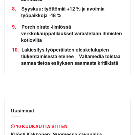
8.
Syyskuu: työttömiä +12 % ja avoimia
työpaikkoja -48 %
9.
Porch pirate -ilmiössä
verkkokauppatilaukset varastetaan ihmisten
kotiovilta
10.
Lakiesitys työperäisten oleskelulupien
tiukentamisesta etenee – Valtamedia toistaa
samaa tietoa esityksen saamasta kritiikistä
Uusimmat
10 KUUKAUTTA SITTEN
Kyösti Kakkonen: Suomessa käynnissä