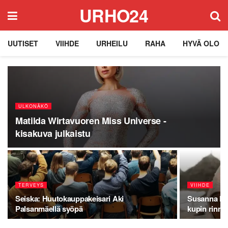
URHO24
UUTISET
VIIHDE
URHEILU
RAHA
HYVÄ OLO
ULKONÄKÖ
Matilda Wirtavuoren Miss Universe -
kisakuva julkaistu
TERVEYS
VIIHDE
Seiska: Huutokauppakeisari Aki
Susanna Pen
Palsanmäellä syöpä
kupin rinno