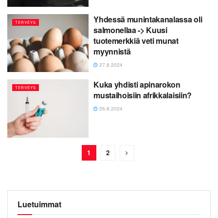
Yhdessä munintakanalassa oli
TERVEYS
salmonellaa -> Kuusi
tuotemerkkiä veti munat
myynnistä
27.8.2024
Kuka yhdisti apinarokon
TERVEYS
mustaihoisiin afrikkalaisiin?
26.8.2024
1
2
Luetuimmat