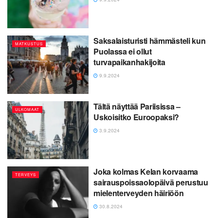
Saksalaisturisti hämmästeli kun
MATKUSTUS
Puolassa ei ollut
turvapaikanhakijoita
9.9.2024
Tältä näyttää Pariisissa –
ULKOMAAT
Uskoisitko Euroopaksi?
3.9.2024
Joka kolmas Kelan korvaama
TERVEYS
sairauspoissaolopäivä perustuu
mielenterveyden häiriöön
30.8.2024