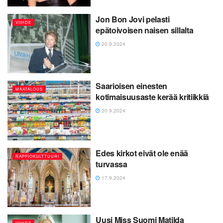
Jon Bon Jovi pelasti
VIIHDE
epätoivoisen naisen sillalta
20.9.2024
Saarioisen einesten
MAATALOUS
kotimaisuusaste kerää kritiikkiä
20.9.2024
Edes kirkot eivät ole enää
RAPPIOKULTTUURI
turvassa
17.9.2024
Uusi Miss Suomi Matilda
VIIHDE