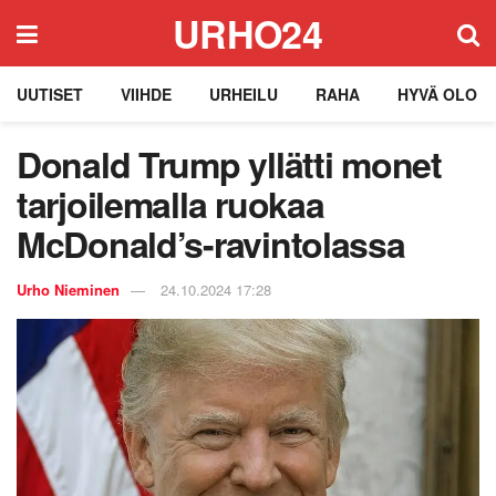
URHO24
UUTISET
VIIHDE
URHEILU
RAHA
HYVÄ OLO
Donald Trump yllätti monet
tarjoilemalla ruokaa
McDonald’s-ravintolassa
Urho Nieminen
24.10.2024 17:28