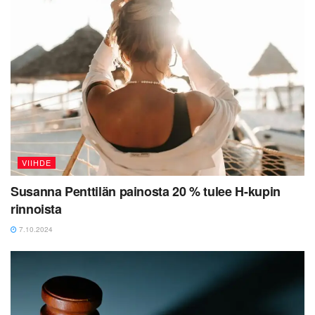
VIIHDE
Susanna Penttilän painosta 20 % tulee H-kupin
rinnoista
7.10.2024