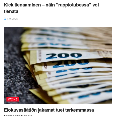
Kick tienaaminen – näin ”rappiotubessa” voi
tienata
1.9.2025
WOKE
Elokuvasäätiön jakamat tuet tarkemmassa