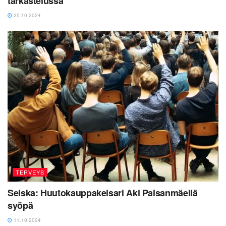
tarkastelussa
25.10.2024
TERVEYS
Seiska: Huutokauppakeisari Aki Palsanmäellä
syöpä
11.10.2024