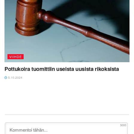
VIIHDE
Pottukoira tuomittiin useista uusista rikoksista
5.10.2024
5000