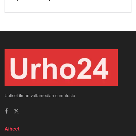
Uutiset ilman valtamedian sumutusta
Aiheet