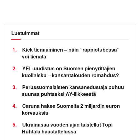
Luetuimmat
1.
Kick tienaaminen – näin ”rappiotubessa”
voi tienata
2.
YEL-uudistus on Suomen pienyrittäjien
kuolinisku – kansantalouden romahdus?
3.
Perussuomalaisten kansanedustaja puhuu
suunsa puhtaaksi AY-liikkeestä
4.
Caruna hakee Suomelta 2 miljardin euron
korvauksia
5.
Ukrainassa vuoden ajan taistellut Topi
Huhtala haastattelussa