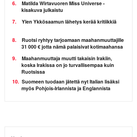
6.
Matilda Wirtavuoren Miss Universe -
kisakuva julkaistu
7.
Ylen Ykkösaamun lähetys kerää kritiikkiä
8.
Ruotsi ryhtyy tarjoamaan maahanmuuttajille
31 000 € jotta nämä palaisivat kotimaahansa
9.
Maahanmuuttaja muutti takaisin Irakiin,
koska Irakissa on jo turvallisempaa kuin
Ruotsissa
10.
Suomeen tuodaan jätettä nyt Italian lisäksi
myös Pohjois-Irlannista ja Englannista