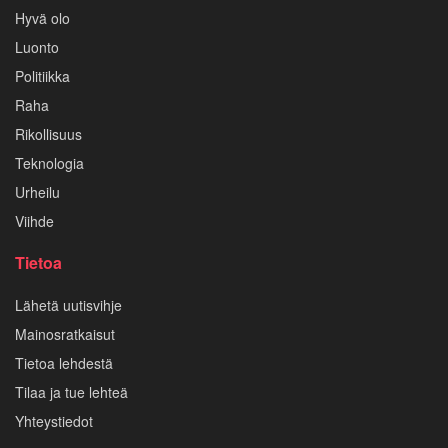
Hyvä olo
Luonto
Politiikka
Raha
Rikollisuus
Teknologia
Urheilu
Viihde
Tietoa
Lähetä uutisvihje
Mainosratkaisut
Tietoa lehdestä
Tilaa ja tue lehteä
Yhteystiedot