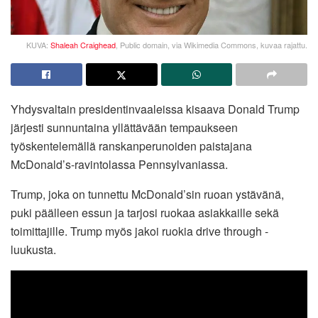
KUVA:
Shaleah Craighead
, Public domain, via Wikimedia Commons, kuvaa rajattu.
Yhdysvaltain presidentinvaaleissa kisaava Donald Trump
järjesti sunnuntaina yllättävään tempaukseen
työskentelemällä ranskanperunoiden paistajana
McDonald’s-ravintolassa Pennsylvaniassa.
Trump, joka on tunnettu McDonald’sin ruoan ystävänä,
puki päälleen essun ja tarjosi ruokaa asiakkaille sekä
toimittajille. Trump myös jakoi ruokia drive through -
luukusta.