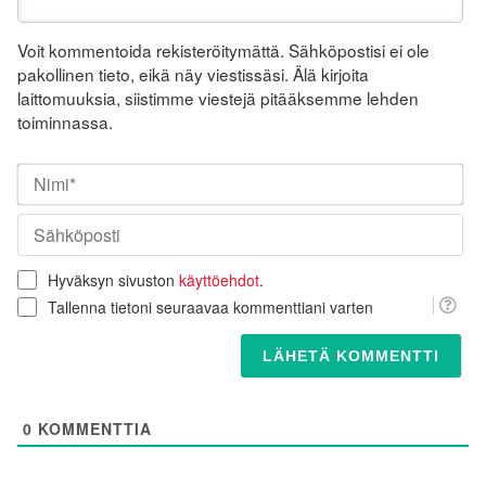
Voit kommentoida rekisteröitymättä. Sähköpostisi ei ole
pakollinen tieto, eikä näy viestissäsi. Älä kirjoita
laittomuuksia, siistimme viestejä pitääksemme lehden
toiminnassa.
Nim
Säh
Hyväksyn sivuston
käyttöehdot
.
Tallenna tietoni seuraavaa kommenttiani varten
0
KOMMENTTIA