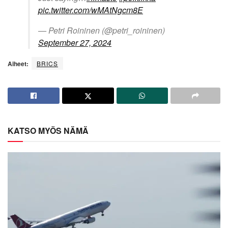
pic.twitter.com/wMAtNgcm8E
— Petri Roininen (@petri_roininen)
September 27, 2024
Aiheet:
BRICS
KATSO MYÖS NÄMÄ