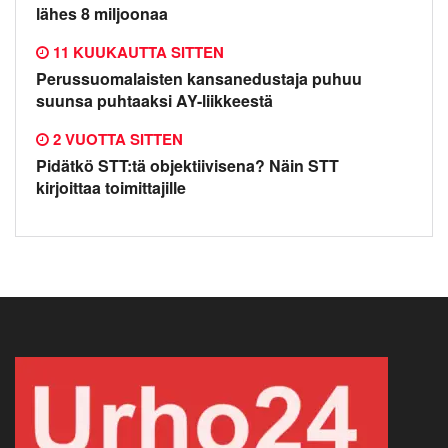
lähes 8 miljoonaa
11 KUUKAUTTA SITTEN
Perussuomalaisten kansanedustaja puhuu
suunsa puhtaaksi AY-liikkeestä
2 VUOTTA SITTEN
Pidätkö STT:tä objektiivisena? Näin STT
kirjoittaa toimittajille