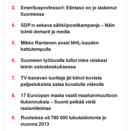
3.
Emeritusprofessori: Elintaso on jo laskenut
Suomessa
4.
SDP:n sekava sähköpostikampanja – Näin
toimii demarit ja media
5.
Mikko Rantanen avasi NHL-kauden
hattutempulla
6.
Suomeen työluvalla tullut mies raiskasi
teinin ostoskeskuksessa
7.
TV-kanavan tuottaja jäi kiinni kovista
paljastuksista salaa kuvatulla videolla
8.
17 Euroopan maata vaatii maahanmuuttoon
tiukennuksia – Suomi pelkää vielä
rasismileimaa
9.
Ruotsissa oli 780 000 lukutaidotonta jo
vuonna 2013