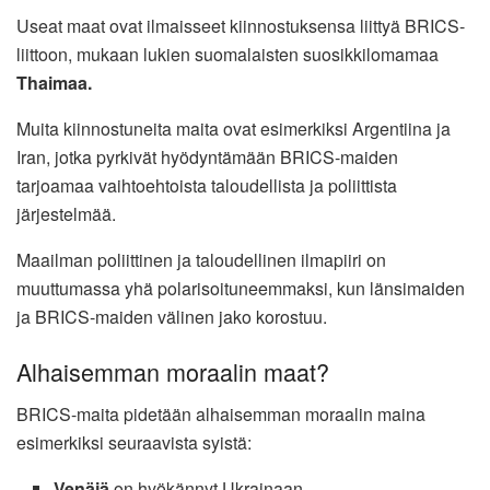
Useat maat ovat ilmaisseet kiinnostuksensa liittyä BRICS-
liittoon, mukaan lukien suomalaisten suosikkilomamaa
Thaimaa.
Muita kiinnostuneita maita ovat esimerkiksi Argentiina ja
Iran, jotka pyrkivät hyödyntämään BRICS-maiden
tarjoamaa vaihtoehtoista taloudellista ja poliittista
järjestelmää.
Maailman poliittinen ja taloudellinen ilmapiiri on
muuttumassa yhä polarisoituneemmaksi, kun länsimaiden
ja BRICS-maiden välinen jako korostuu.
Alhaisemman moraalin maat?
BRICS-maita pidetään alhaisemman moraalin maina
esimerkiksi seuraavista syistä:
Venäjä
on hyökännyt Ukrainaan.