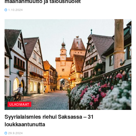
maahanmuutto ja taloushuolet
1.10.2024
ULKOMAAT
Syyrialaismies riehui Saksassa – 31
loukkaantunutta
29.9.2024