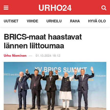
URHO24
UUTISET
VIIHDE
URHEILU
RAHA
HYVÄ OLO
BRICS-maat haastavat
lännen liittoumaa
Urho Nieminen
01.10.2024 18:12