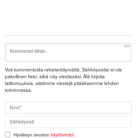
5000
Voit kommentoida rekisteröitymättä. Sähköpostisi ei ole
pakollinen tieto, eikä näy viestissäsi. Älä kirjoita
laittomuuksia, siistimme viestejä pitääksemme lehden
toiminnassa.
Nim
Säh
Hyväksyn sivuston
käyttöehdot
.