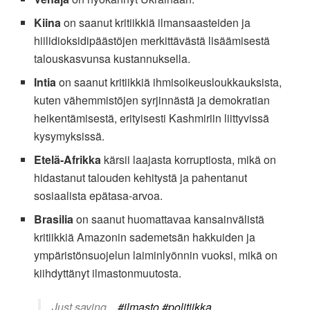
Kiina
on saanut kritiikkiä ilmansaasteiden ja
hiilidioksidipäästöjen merkittävästä lisäämisestä
talouskasvunsa kustannuksella.
Intia
on saanut kritiikkiä ihmisoikeusloukkauksista,
kuten vähemmistöjen syrjinnästä ja demokratian
heikentämisestä, erityisesti Kashmiriin liittyvissä
kysymyksissä.
Etelä-Afrikka
kärsii laajasta korruptiosta, mikä on
hidastanut talouden kehitystä ja pahentanut
sosiaalista epätasa-arvoa.
Brasilia
on saanut huomattavaa kansainvälistä
kritiikkiä Amazonin sademetsän hakkuiden ja
ympäristönsuojelun laiminlyönnin vuoksi, mikä on
kiihdyttänyt ilmastonmuutosta.
Just saying…
#ilmasto
#politiikka