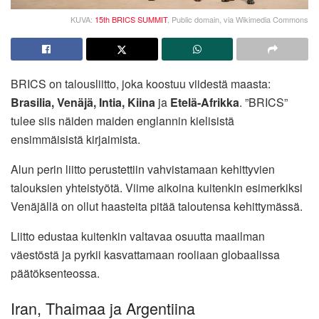
KUVA:
15th BRICS SUMMIT
, Public domain, via Wikimedia Commons
BRICS on talousliitto, joka koostuu viidestä maasta:
Brasilia, Venäjä, Intia, Kiina
ja
Etelä-Afrikka
. ”BRICS”
tulee siis näiden maiden englannin kielisistä
ensimmäisistä kirjaimista.
Alun perin liitto perustettiin vahvistamaan kehittyvien
talouksien yhteistyötä. Viime aikoina kuitenkin esimerkiksi
Venäjällä on ollut haasteita pitää taloutensa kehittymässä.
Liitto edustaa kuitenkin valtavaa osuutta maailman
väestöstä ja pyrkii kasvattamaan rooliaan globaalissa
päätöksenteossa.
Iran, Thaimaa ja Argentiina