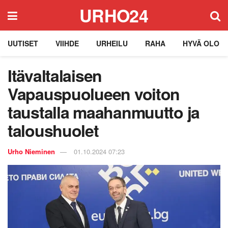
URHO24
UUTISET
VIIHDE
URHEILU
RAHA
HYVÄ OLO
Itävaltalaisen
Vapauspuolueen voiton
taustalla maahanmuutto ja
taloushuolet
Urho Nieminen
01.10.2024 07:23