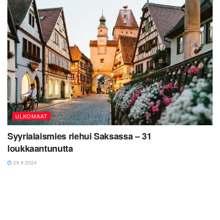
ULKOMAAT
Syyrialaismies riehui Saksassa – 31
loukkaantunutta
29.9.2024