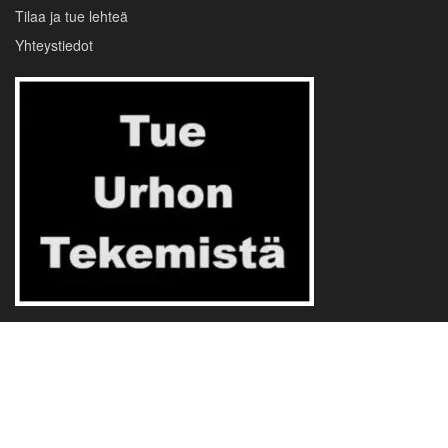
Tilaa ja tue lehteä
Yhteystiedot
Evästevalinnat
Tietosuojalauseke
Käyttöehdot
© 2024 Urho24.com