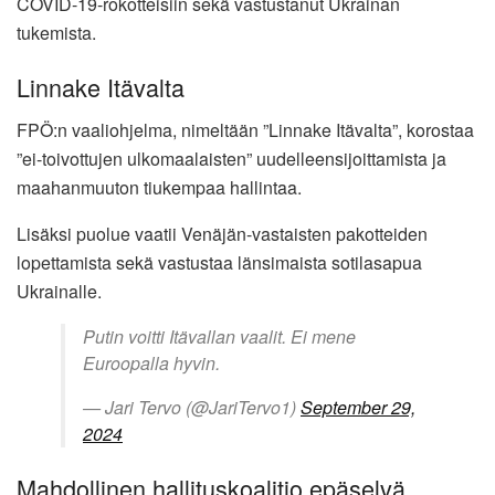
COVID-19-rokotteisiin sekä vastustanut Ukrainan
tukemista.
Linnake Itävalta
FPÖ:n vaaliohjelma, nimeltään ”Linnake Itävalta”, korostaa
”ei-toivottujen ulkomaalaisten” uudelleensijoittamista ja
maahanmuuton tiukempaa hallintaa.
Lisäksi puolue vaatii Venäjän-vastaisten pakotteiden
lopettamista sekä vastustaa länsimaista sotilasapua
Ukrainalle.
Putin voitti Itävallan vaalit. Ei mene
Euroopalla hyvin.
— Jari Tervo (@JariTervo1)
September 29,
2024
Mahdollinen hallituskoalitio epäselvä