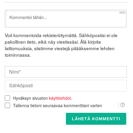
5000
Voit kommentoida rekisteröitymättä. Sähköpostisi ei ole
pakollinen tieto, eikä näy viestissäsi. Älä kirjoita
laittomuuksia, siistimme viestejä pitääksemme lehden
toiminnassa.
Nim
Säh
Hyväksyn sivuston
käyttöehdot
.
Tallenna tietoni seuraavaa kommenttiani varten