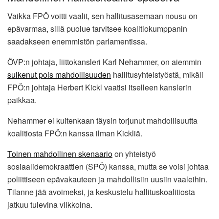
Vaikka FPÖ voitti vaalit, sen hallitusasemaan nousu on
epävarmaa, sillä puolue tarvitsee koalitiokumppanin
saadakseen enemmistön parlamentissa.
ÖVP:n johtaja, liittokansleri Karl Nehammer, on aiemmin
sulkenut pois mahdollisuuden
hallitusyhteistyöstä, mikäli
FPÖ:n johtaja Herbert Kickl vaatisi itselleen kanslerin
paikkaa.
Nehammer ei kuitenkaan täysin torjunut mahdollisuutta
koalitiosta FPÖ:n kanssa ilman Kickliä.
Toinen mahdollinen skenaario
on yhteistyö
sosiaalidemokraattien (SPÖ) kanssa, mutta se voisi johtaa
poliittiseen epävakauteen ja mahdollisiin uusiin vaaleihin.
Tilanne jää avoimeksi, ja keskustelu hallituskoalitiosta
jatkuu tulevina viikkoina.