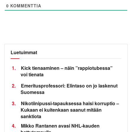
0
KOMMENTTIA
Luetuimmat
1.
Kick tienaaminen – näin ”rappiotubessa”
voi tienata
2.
Emeritusprofessori: Elintaso on jo laskenut
Suomessa
3.
Nikotiinipussi-tapauksessa haisi korruptio –
Kukaan ei kuitenkaan saanut mitään
sanktiota
4.
Mikko Rantanen avasi NHL-kauden