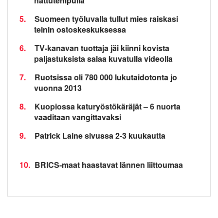
hattutempulla
5.
Suomeen työluvalla tullut mies raiskasi
teinin ostoskeskuksessa
6.
TV-kanavan tuottaja jäi kiinni kovista
paljastuksista salaa kuvatulla videolla
7.
Ruotsissa oli 780 000 lukutaidotonta jo
vuonna 2013
8.
Kuopiossa katuryöstökäräjät – 6 nuorta
vaaditaan vangittavaksi
9.
Patrick Laine sivussa 2-3 kuukautta
10.
BRICS-maat haastavat lännen liittoumaa