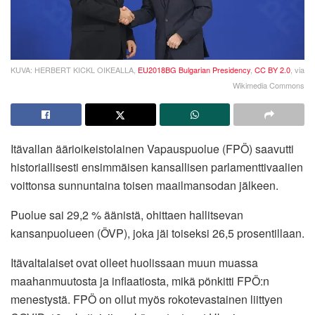
KUVA: HERBERT KICKL OIKEALLA,
EU2018BG Bulgarian Presidency
,
CC BY 2.0
, via
Wikimedia Commons
Itävallan äärioikeistolainen Vapauspuolue (FPÖ) saavutti
historiallisesti ensimmäisen kansallisen parlamenttivaalien
voittonsa sunnuntaina toisen maailmansodan jälkeen.
Puolue sai 29,2 % äänistä, ohittaen hallitsevan
kansanpuolueen (ÖVP), joka jäi toiseksi 26,5 prosentillaan.
Itävaltalaiset ovat olleet huolissaan muun muassa
maahanmuutosta ja inflaatiosta, mikä pönkitti FPÖ:n
menestystä. FPÖ on ollut myös rokotevastainen liittyen