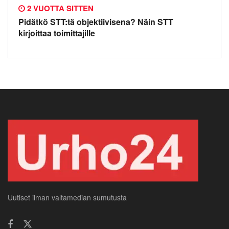
2 VUOTTA SITTEN
Pidätkö STT:tä objektiivisena? Näin STT
kirjoittaa toimittajille
Uutiset ilman valtamedian sumutusta