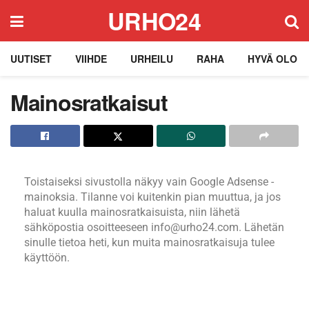
URHO24
UUTISET
VIIHDE
URHEILU
RAHA
HYVÄ OLO
Mainosratkaisut
Toistaiseksi sivustolla näkyy vain Google Adsense -
mainoksia. Tilanne voi kuitenkin pian muuttua, ja jos
haluat kuulla mainosratkaisuista, niin lähetä
sähköpostia osoitteeseen info@urho24.com. Lähetän
sinulle tietoa heti, kun muita mainosratkaisuja tulee
käyttöön.