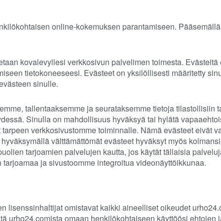
enkilökohtaisen online-kokemuksen parantamiseen. Pääsemällä 
itetaan kovalevyllesi verkkosivun palvelimen toimesta. Evästeitä
miseen tietokoneeseesi. Evästeet on yksilöllisesti määritetty sinul
evästeen sinulle.
mme, tallentaaksemme ja seurataksemme tietoja tilastollisiin tai
essä. Sinulla on mahdollisuus hyväksyä tai hylätä vapaaehtois
at tarpeen verkkosivustomme toiminnalle. Nämä evästeet eivät 
tä hyväksymällä välttämättömät evästeet hyväksyt myös kolmansi
olien tarjoamien palvelujen kautta, jos käytät tällaisia palvel
 tarjoamaa ja sivustoomme integroitua videonäyttöikkunaa.
sen lisenssinhaltijat omistavat kaikki aineelliset oikeudet urho24.
tätä urho24.comista omaan henkilökohtaiseen käyttöösi ehtojen j