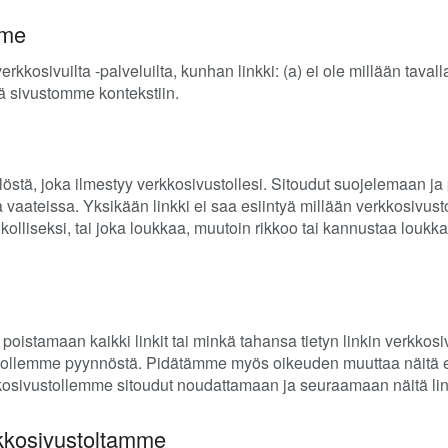
mme
erkkosivuilta -palveluilta, kunhan linkki: (a) ei ole millään taval
ä sivustomme kontekstiin.
östä, joka ilmestyy verkkosivustollesi. Sitoudut suojelemaan j
 vaateissa. Yksikään linkki ei saa esiintyä millään verkkosivustol
rikolliseksi, tai joka loukkaa, muutoin rikkoo tai kannustaa lou
istamaan kaikki linkit tai minkä tahansa tietyn linkin verkkosi
ustollemme pyynnöstä. Pidätämme myös oikeuden muuttaa näitä eh
kkosivustollemme sitoudut noudattamaan ja seuraamaan näitä lin
rkkosivustoltamme