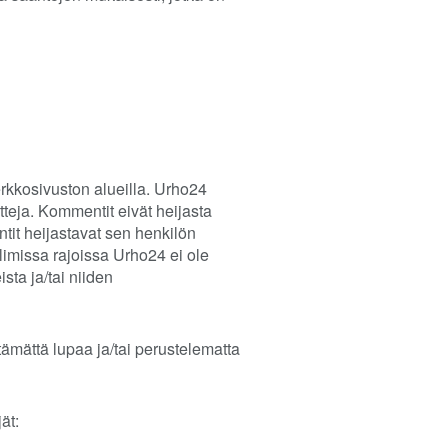
verkkosivuston alueilla. Urho24
ntteja. Kommentit eivät heijasta
tit heijastavat sen henkilön
llimissa rajoissa Urho24 ei ole
sta ja/tai niiden
ämättä lupaa ja/tai perustelematta
ät: