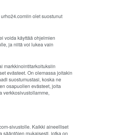
urho24.comiin olet suostunut
 ei voida käyttää ohjelmien
le, ja niitä voi lukea vain
 markkinointitarkoituksiin
et evästeet. On olemassa joitakin
vaadi suostumustasi, koska ne
en osapuolien evästeet, joita
uja verkkosivustollamme,
com-sivustolle. Kaikki aineelliset
a sääntöjen mukaisesti, jotka on