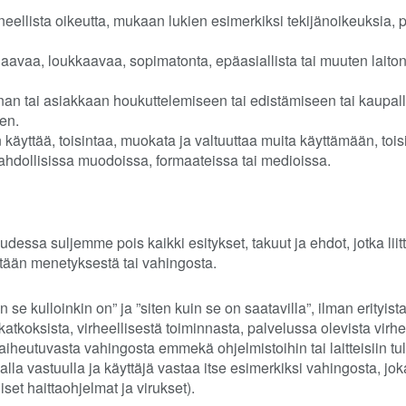
eellista oikeutta, mukaan lukien esimerkiksi tekijänoikeuksia, p
jaavaa, loukkaavaa, sopimatonta, epäasiallista tai muuten laiton
nan tai asiakkaan houkuttelemiseen tai edistämiseen tai kaupalli
en.
 käyttää, toisintaa, muokata ja valtuuttaa muita käyttämään, t
hdollisissa muodoissa, formaateissa tai medioissa.
udessa suljemme pois kaikki esitykset, takuut ja ehdot, jotka li
tään menetyksestä tai vahingosta.
 se kulloinkin on” ja ”siten kuin se on saatavilla”, ilman erityis
tkoksista, virheellisestä toiminnasta, palvelussa olevista virhei
iheutuvasta vahingosta emmekä ohjelmistoihin tai laitteisiin tul
la vastuulla ja käyttäjä vastaa itse esimerkiksi vahingosta, jok
et haittaohjelmat ja virukset).