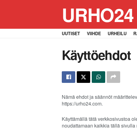
URHO24
UUTISET
VIIHDE
URHEILU
R
Käyttöehdot
Nämä ehdot ja säännöt määrittelevä
https://urho24.com.
Käyttämällä tätä verkkosivustoa ol
noudattamaan kaikkia tällä sivulla 