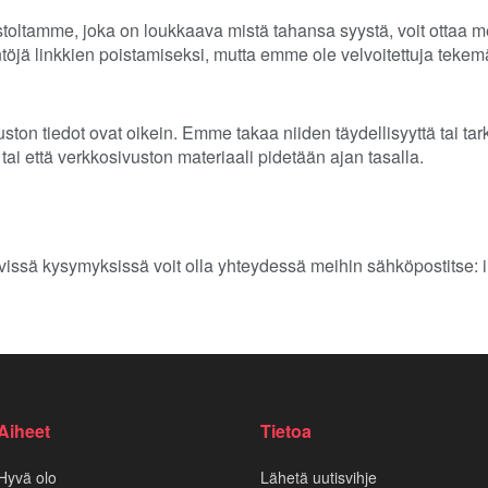
stoltamme, joka on loukkaava mistä tahansa syystä, voit ottaa meih
öjä linkkien poistamiseksi, mutta emme ole velvoitettuja tekem
ton tiedot ovat oikein. Emme takaa niiden täydellisyyttä tai ta
tai että verkkosivuston materiaali pidetään ajan tasalla.
ttyvissä kysymyksissä voit olla yhteydessä meihin sähköpostitse
Aiheet
Tietoa
Hyvä olo
Lähetä uutisvihje