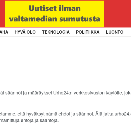
AHA
HYVÄ OLO
TEKNOLOGIA
POLITIIKKA
LUONTO
t säännöt ja määräykset Urho24:n verkkosivuston käytölle, joka
etamme, että hyväksyt nämä ehdot ja säännöt. Älä jatka urho24.c
mainittuja ehtoja ja sääntöjä.