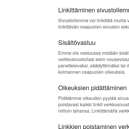
Linkittäminen sivustolle
Sivustollemme voi linkittää muilta v
linkittävän osapuolen sivuston sek
Sisältövastuu
Emme ole vastuussa mistään sisäll
verkkosivustollasi esiin nousevissa
panettelevaksi, säädyttömäksi tai 
kolmannen osapuolen oikeuksia.
Oikeuksien pidättäminen
Pidätämme oikeuden pyytää sinua po
poistavasi kaikki linkit verkkosiv
milloin tahansa. Linkittämällä ver
Linkkien poistaminen ve