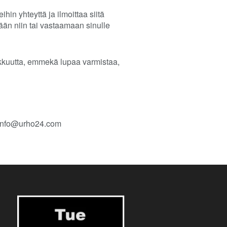
in yhteyttä ja ilmoittaa siitä
ään niin tai vastaamaan sinulle
rkkuutta, emmekä lupaa varmistaa,
: info@urho24.com