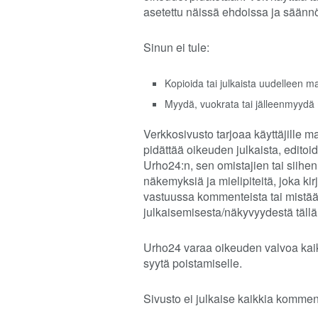
asetettu näissä ehdoissa ja säänn
Sinun ei tule:
Kopioida tai julkaista uudelleen m
Myydä, vuokrata tai jälleenmyydä
Verkkosivusto tarjoaa käyttäjille ma
pidättää oikeuden julkaista, editoid
Urho24:n, sen omistajien tai siihen
näkemyksiä ja mielipiteitä, joka ki
vastuussa kommenteista tai mistään 
julkaisemisesta/näkyvyydestä tällä
Urho24 varaa oikeuden valvoa kaikk
syytä poistamiselle.
Sivusto ei julkaise kaikkia kommen