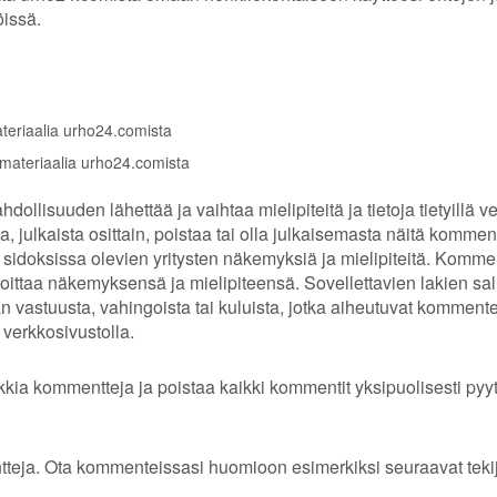
öissä.
ateriaalia urho24.comista
 materiaalia urho24.comista
hdollisuuden lähettää ja vaihtaa mielipiteitä ja tietoja tietyillä 
a, julkaista osittain, poistaa tai olla julkaisemasta näitä komme
 sidoksissa olevien yritysten näkemyksiä ja mielipiteitä. Kommen
rjoittaa näkemyksensä ja mielipiteensä. Sovellettavien lakien sa
vastuusta, vahingoista tai kuluista, jotka aiheutuvat kommentei
 verkkosivustolla.
ia kommentteja ja poistaa kaikki kommentit yksipuolisesti pyyt
tteja. Ota kommenteissasi huomioon esimerkiksi seuraavat tekij