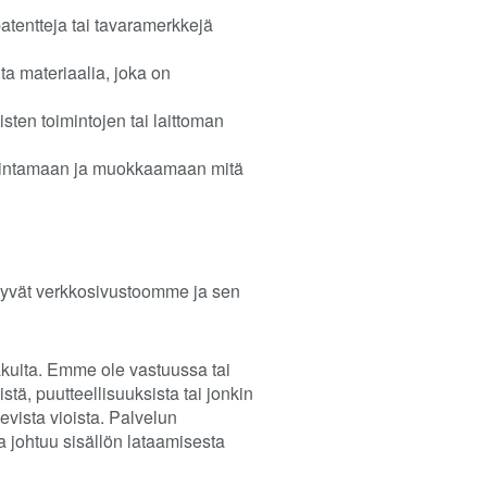
atentteja tai tavaramerkkejä
ta materiaalia, joka on
sten toimintojen tai laittoman
oisintamaan ja muokkaamaan mitä
ittyvät verkkosivustoomme ja sen
takuita. Emme ole vastuussa tai
stä, puutteellisuuksista tai jonkin
evista vioista. Palvelun
a johtuu sisällön lataamisesta