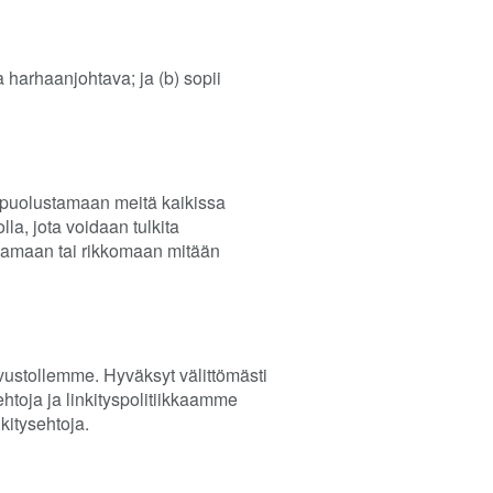
la harhaanjohtava; ja (b) sopii
a puolustamaan meitä kaikissa
la, jota voidaan tulkita
kkaamaan tai rikkomaan mitään
vustollemme. Hyväksyt välittömästi
toja ja linkityspolitiikkaamme
kitysehtoja.