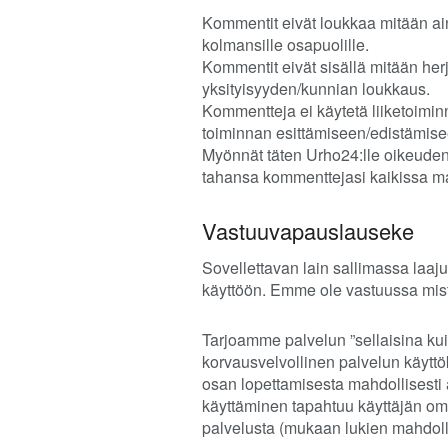
Kommentit eivät loukkaa mitään ain
kolmansille osapuolille.
Kommentit eivät sisällä mitään her
yksityisyyden/kunnian loukkaus.
Kommentteja ei käytetä liiketoimin
toiminnan esittämiseen/edistämise
Myönnät täten Urho24:lle oikeuden
tahansa kommenttejasi kaikissa ma
Vastuuvapauslauseke
Sovellettavan lain sallimassa laaju
käyttöön. Emme ole vastuussa mis
Tarjoamme palvelun ”sellaisina kuin
korvausvelvollinen palvelun käyttöka
osan lopettamisesta mahdollisesti a
käyttäminen tapahtuu käyttäjän omal
palvelusta (mukaan lukien mahdollis