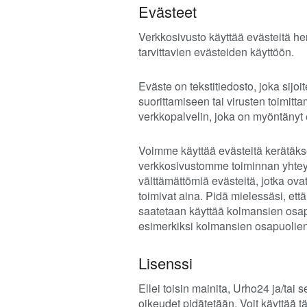
Evästeet
Verkkosivusto käyttää evästeitä h
tarvittavien evästeiden käyttöön.
Eväste on tekstitiedosto, joka sijo
suorittamiseen tai virusten toimitta
verkkopalvelin, joka on myöntänyt 
Voimme käyttää evästeitä kerätäkse
verkkosivustomme toiminnan yhteyd
välttämättömiä evästeitä, jotka ov
toimivat aina. Pidä mielessäsi, et
saatetaan käyttää kolmansien osapu
esimerkiksi kolmansien osapuolien
Lisenssi
Ellei toisin mainita, Urho24 ja/tai 
oikeudet pidätetään. Voit käyttää 