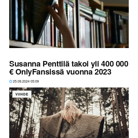
Pari tuoretta podcast-jaksoa, jotka avaavat Suomen
vaikeaa taloustilannetta.
Susanna Penttilä takoi yli 400 000
€ OnlyFansissä vuonna 2023
25.09.2024 05:09
VIIHDE