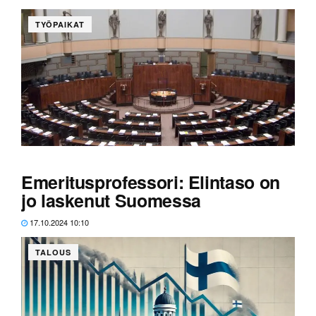
TYÖPAIKAT
Valtamedia toistaa lähes sanatarkasti samaa tietoa
lakiesityksen saamasta kritiikistä.
Emeritusprofessori: Elintaso on
jo laskenut Suomessa
17.10.2024 10:10
TALOUS