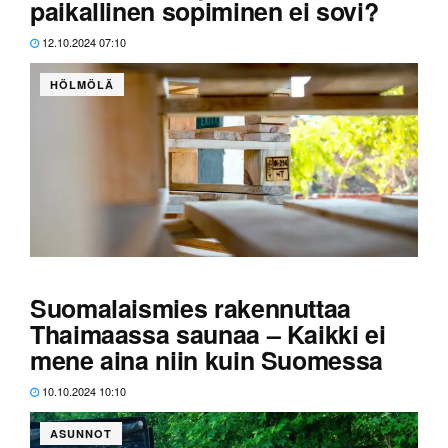
paikallinen sopiminen ei sovi?
12.10.2024 07:10
HÖLMÖLÄ
Metsä Wood on siirtänyt toimintaa Viroon.
Suomalaismies rakennuttaa
Thaimaassa saunaa – Kaikki ei
mene aina niin kuin Suomessa
10.10.2024 10:10
ASUNNOT