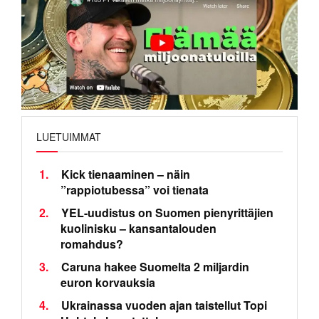
Vatanen tankkaa myös indeksirahastoja.
LUETUIMMAT
1.
Kick tienaaminen – näin
”rappiotubessa” voi tienata
2.
YEL-uudistus on Suomen pienyrittäjien
kuolinisku – kansantalouden
romahdus?
3.
Caruna hakee Suomelta 2 miljardin
euron korvauksia
4.
Ukrainassa vuoden ajan taistellut Topi