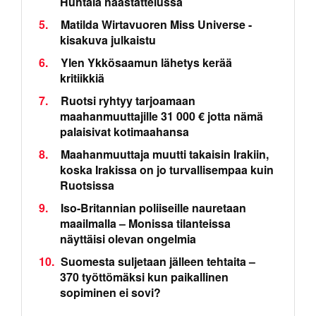
Huhtala haastattelussa
5.
Matilda Wirtavuoren Miss Universe -
kisakuva julkaistu
6.
Ylen Ykkösaamun lähetys kerää
kritiikkiä
7.
Ruotsi ryhtyy tarjoamaan
maahanmuuttajille 31 000 € jotta nämä
palaisivat kotimaahansa
8.
Maahanmuuttaja muutti takaisin Irakiin,
koska Irakissa on jo turvallisempaa kuin
Ruotsissa
9.
Iso-Britannian poliiseille nauretaan
maailmalla – Monissa tilanteissa
näyttäisi olevan ongelmia
10.
Suomesta suljetaan jälleen tehtaita –
370 työttömäksi kun paikallinen
sopiminen ei sovi?