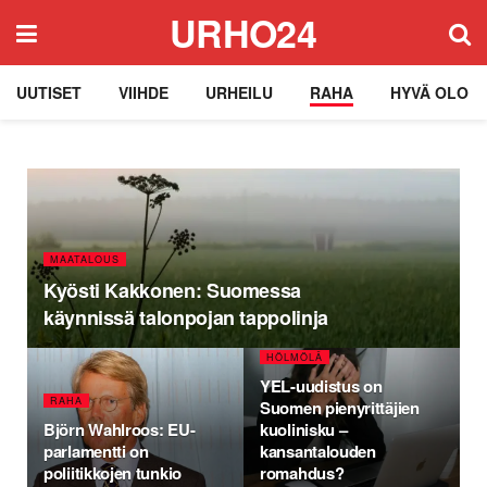
URHO24
UUTISET
VIIHDE
URHEILU
RAHA
HYVÄ OLO
MAATALOUS
Kyösti Kakkonen: Suomessa
käynnissä talonpojan tappolinja
HÖLMÖLÄ
YEL-uudistus on
RAHA
Suomen pienyrittäjien
Björn Wahlroos: EU-
kuolinisku –
parlamentti on
kansantalouden
poliitikkojen tunkio
romahdus?