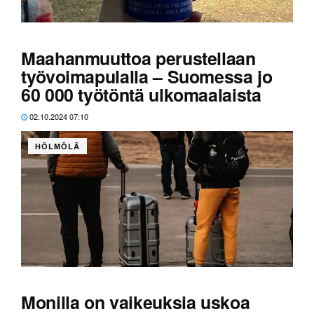
Bud Light menetti asemansa Yhdysvaltain myydyimpänä
olutmerkkinä.
Maahanmuuttoa perustellaan
työvoimapulalla – Suomessa jo
60 000 työtöntä ulkomaalaista
02.10.2024 07:10
HÖLMÖLÄ
Lähes puolet joistakin sosiaalituista menee jo
vieraskielisille.
Monilla on vaikeuksia uskoa