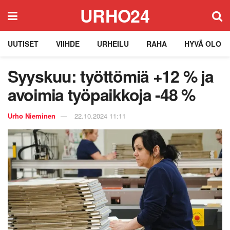
URHO24
UUTISET
VIIHDE
URHEILU
RAHA
HYVÄ OLO
Syyskuu: työttömiä +12 % ja
avoimia työpaikkoja -48 %
Urho Nieminen
22.10.2024 11:11