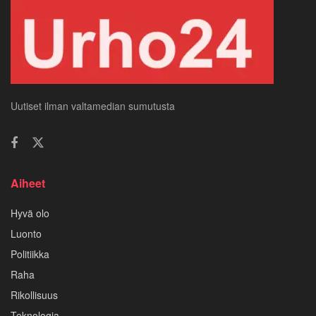
Uutiset ilman valtamedian sumutusta
Aiheet
Hyvä olo
Luonto
Politiikka
Raha
Rikollisuus
Teknologia