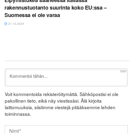
rakennustuotanto suurinta koko EU:ssa –
Suomessa ei ole varaa
21.10.2024
5000
Voit kommentoida rekisteröitymättä. Sähköpostisi ei ole
pakollinen tieto, eikä näy viestissäsi. Älä kirjoita
laittomuuksia, siistimme viestejä pitääksemme lehden
toiminnassa.
Nim