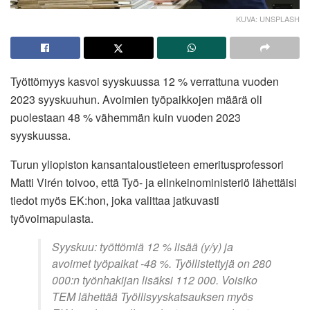
KUVA: UNSPLASH
Työttömyys kasvoi syyskuussa 12 % verrattuna vuoden
2023 syyskuuhun. Avoimien työpaikkojen määrä oli
puolestaan 48 % vähemmän kuin vuoden 2023
syyskuussa.
Turun yliopiston kansantaloustieteen emeritusprofessori
Matti Virén toivoo, että Työ- ja elinkeinoministeriö lähettäisi
tiedot myös EK:hon, joka valittaa jatkuvasti
työvoimapulasta.
Syyskuu: työttömiä 12 % lisää (y/y) ja
avoimet työpaikat -48 %. Työllistettyjä on 280
000:n työnhakijan lisäksi 112 000. Voisiko
TEM lähettää Työllisyyskatsauksen myös