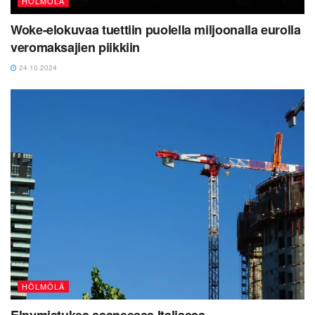
HÖLMÖLÄ
Woke-elokuvaa tuettiin puolella miljoonalla eurolla
veromaksajien piikkiin
24.10.2024
HÖLMÖLÄ
Elpymistukea saaneessa Italiassa