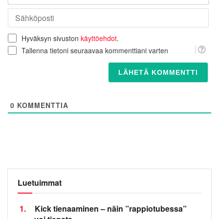
Säh
Hyväksyn sivuston
käyttöehdot
.
Tallenna tietoni seuraavaa kommenttiani varten
0
KOMMENTTIA
Luetuimmat
1.
Kick tienaaminen – näin ”rappiotubessa”