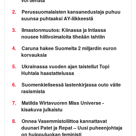
voi tienata
2.
Perussuomalaisten kansanedustaja puhuu
suunsa puhtaaksi AY-liikkeestä
3.
Ilmastonmuutos: Kiinassa ja Intiassa
nousee hiilivoimaloita tiheään tahtiin
4.
Caruna hakee Suomelta 2 miljardin euron
korvauksia
5.
Ukrainassa vuoden ajan taistellut Topi
Huhtala haastattelussa
6.
Suomenkielisessä lastenkirjassa outo väite
rasismista
7.
Matilda Wirtavuoren Miss Universe -
kisakuva julkaistu
8.
Onnea Vasemmistoliittoa kannattavat
duunari Patet ja Repat – Uusi puheenjohtaja
on huippuluokan feministi