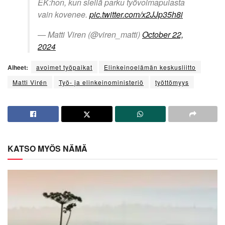
EK:hon, kun siellä parku työvoimapulasta
vain kovenee.
pic.twitter.com/x2JJp35h8i
— Matti Viren (@viren_matti)
October 22,
2024
Aiheet:
avoimet työpaikat
Elinkeinoelämän keskusliitto
Matti Virén
Työ- ja elinkeinoministeriö
työttömyys
KATSO MYÖS NÄMÄ