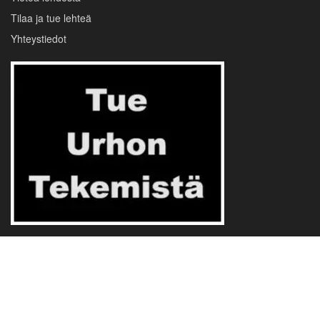
Tilaa ja tue lehteä
Yhteystiedot
Evästevalinnat
Tietosuojalauseke
Käyttöehdot
© 2024 Urho24.com