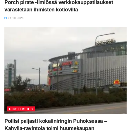
Porch pirate -ilmiössä verkkokauppatilaukset
varastetaan ihmisten kotiovilta
21.10.2024
RIKOLLISUUS
Poliisi paljasti kokaiiniringin Puhoksessa –
Kahvila-ravintola toimi huumekaupan