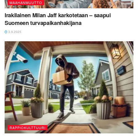
MAAHANMUUTTO
Irakilainen Milan Jaff karkotetaan – saapui
Suomeen turvapaikanhakijana
3.9.2025
RAPPIOKULTTUURI