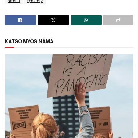
oireilu
ryöstely
KATSO MYÖS NÄMÄ