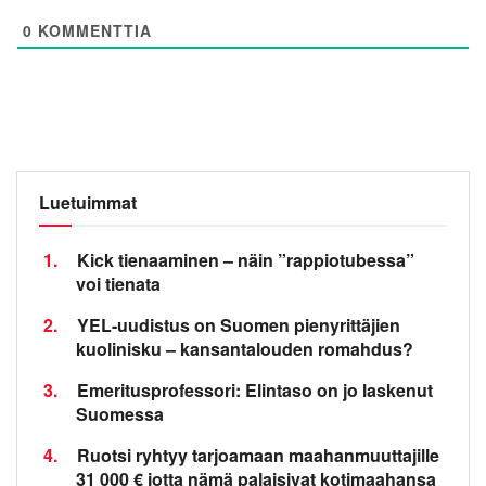
0
KOMMENTTIA
Luetuimmat
1.
Kick tienaaminen – näin ”rappiotubessa”
voi tienata
2.
YEL-uudistus on Suomen pienyrittäjien
kuolinisku – kansantalouden romahdus?
3.
Emeritusprofessori: Elintaso on jo laskenut
Suomessa
4.
Ruotsi ryhtyy tarjoamaan maahanmuuttajille
31 000 € jotta nämä palaisivat kotimaahansa