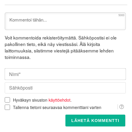
5000
Voit kommentoida rekisteröitymättä. Sähköpostisi ei ole
pakollinen tieto, eikä näy viestissäsi. Älä kirjoita
laittomuuksia, siistimme viestejä pitääksemme lehden
toiminnassa.
Nim
Säh
Hyväksyn sivuston
käyttöehdot
.
Tallenna tietoni seuraavaa kommenttiani varten