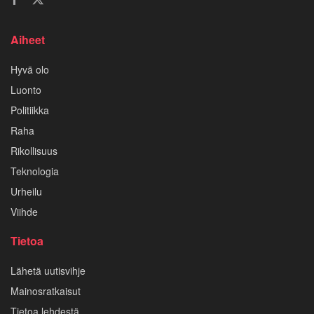
Aiheet
Hyvä olo
Luonto
Politiikka
Raha
Rikollisuus
Teknologia
Urheilu
Viihde
Tietoa
Lähetä uutisvihje
Mainosratkaisut
Tietoa lehdestä