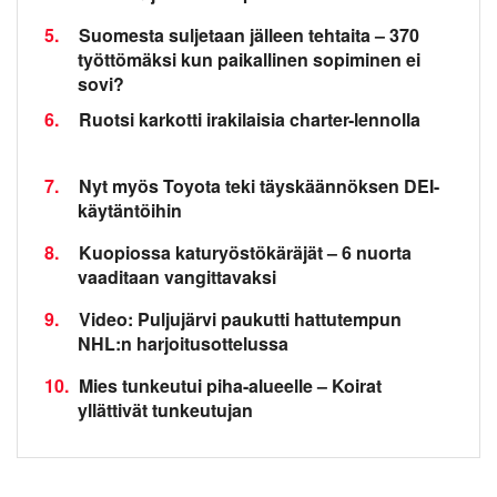
5.
Suomesta suljetaan jälleen tehtaita – 370
työttömäksi kun paikallinen sopiminen ei
sovi?
6.
Ruotsi karkotti irakilaisia charter-lennolla
7.
Nyt myös Toyota teki täyskäännöksen DEI-
käytäntöihin
8.
Kuopiossa katuryöstökäräjät – 6 nuorta
vaaditaan vangittavaksi
9.
Video: Puljujärvi paukutti hattutempun
NHL:n harjoitusottelussa
10.
Mies tunkeutui piha-alueelle – Koirat
yllättivät tunkeutujan