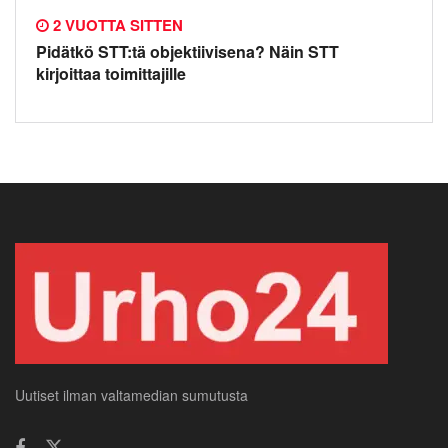
2 VUOTTA SITTEN
Pidätkö STT:tä objektiivisena? Näin STT
kirjoittaa toimittajille
Uutiset ilman valtamedian sumutusta