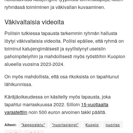
ryhmässä toimiminen ja väkivallan kuvaaminen.
Väkivaltaisia videoita
Poliisin tutkiessa tapausta tarkemmin ryhmän hallusta
löytyi väkivaltaisia videoita. Poliisi epäilee, että ryhmä on
toiminut katujengimäisesti ja syyllistynyt useisiin
pahoinpitelyihin ja mahdollisesti myös ryöstöihin Kuopion
alueella vuosina 2023-2024.
On myös mahdollista, että osa rikoksista on tapahtunut
lähikunnissa.
Käräjäoikeudessa on käsitelty myös tapausta, joka
tapahtui marraskuussa 2022. Silloin
15-vuotiaalta
varastettiin
noin 500 euron arvoinen takki päältä.
Aiheet:
"keppostelu"
"nuorisojengi"
Kuopio
nuoriso