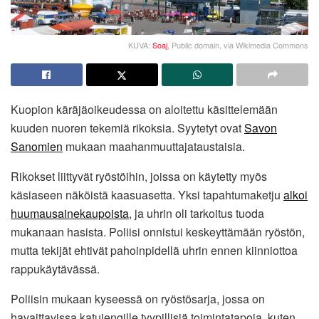
KUVA:
Soaj
, Public domain, via Wikimedia Commons
Kuopion käräjäoikeudessa on aloitettu käsittelemään
kuuden nuoren tekemiä rikoksia. Syytetyt ovat
Savon
Sanomien
mukaan maahanmuuttajataustaisia.
Rikokset liittyvät ryöstöihin, joissa on käytetty myös
käsiaseen näköistä kaasuasetta. Yksi tapahtumaketju
alkoi
huumausainekaupoista
, ja uhrin oli tarkoitus tuoda
mukanaan hasista. Poliisi onnistui keskeyttämään ryöstön,
mutta tekijät ehtivät pahoinpidellä uhrin ennen kiinniottoa
rappukäytävässä.
Poliisin mukaan kyseessä on ryöstösarja, jossa on
havaittavissa katujengille tyypillisiä toimintatapoja, kuten