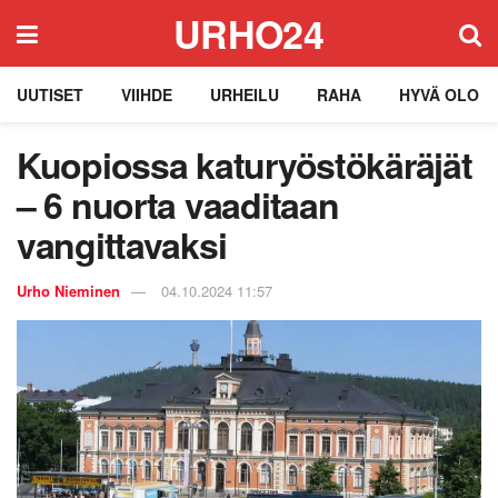
URHO24
UUTISET
VIIHDE
URHEILU
RAHA
HYVÄ OLO
Kuopiossa katuryöstökäräjät
– 6 nuorta vaaditaan
vangittavaksi
Urho Nieminen
04.10.2024 11:57