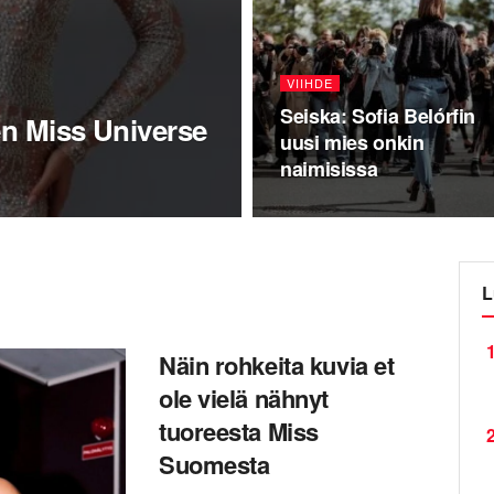
VIIHDE
Seiska: Sofia Belórfin
en Miss Universe
uusi mies onkin
naimisissa
L
1
Näin rohkeita kuvia et
ole vielä nähnyt
tuoreesta Miss
2
Suomesta