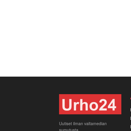
Uutiset ilman valtamedian
sumutusta