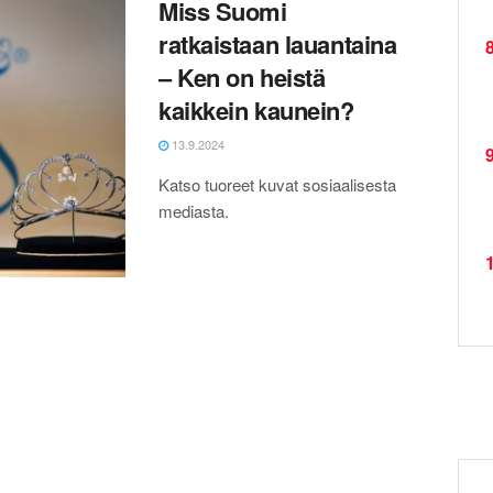
Miss Suomi
ratkaistaan lauantaina
8
– Ken on heistä
kaikkein kaunein?
13.9.2024
9
Katso tuoreet kuvat sosiaalisesta
mediasta.
1