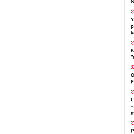
S
Y
p
k
K
”
O
F
L
–
m
P