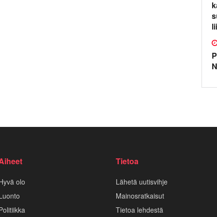
k
s
l
P
N
Aiheet
Tietoa
Hyvä olo
Lähetä uutisvihje
Luonto
Mainosratkaisut
Politiikka
Tietoa lehdestä