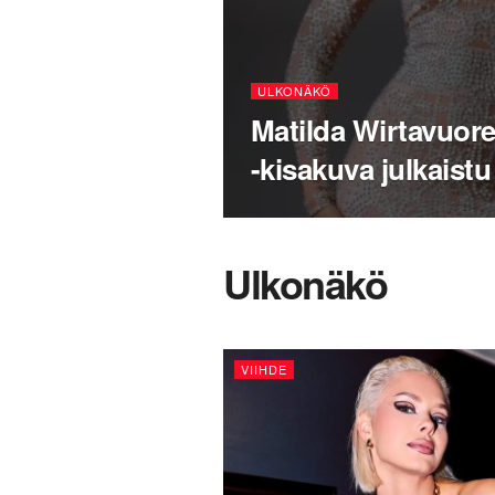
ULKONÄKÖ
Matilda Wirtavuor
-kisakuva julkaistu
Ulkonäkö
VIIHDE