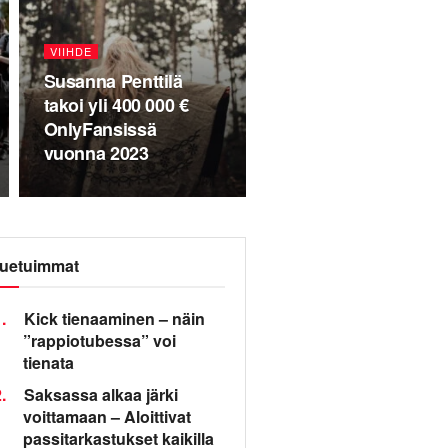
VIIHDE
Susanna Penttilä
takoi yli 400 000 €
OnlyFansissä
vuonna 2023
uetuimmat
.
Kick tienaaminen – näin
”rappiotubessa” voi
tienata
.
Saksassa alkaa järki
voittamaan – Aloittivat
passitarkastukset kaikilla