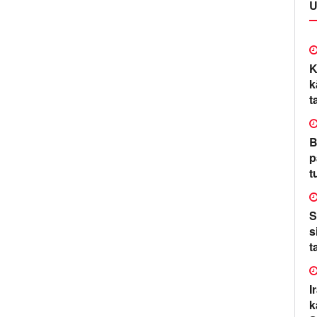
U
K
k
t
B
p
t
S
s
t
I
k