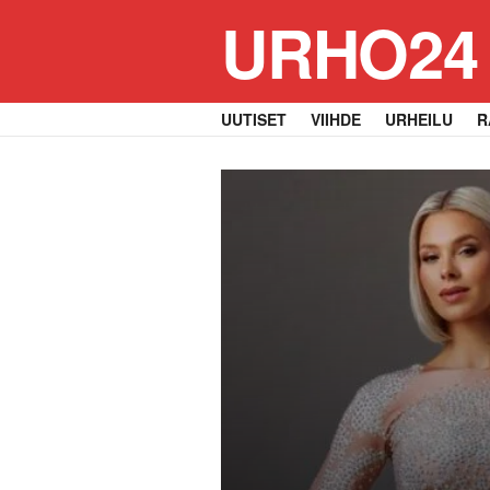
URHO24
UUTISET
VIIHDE
URHEILU
R