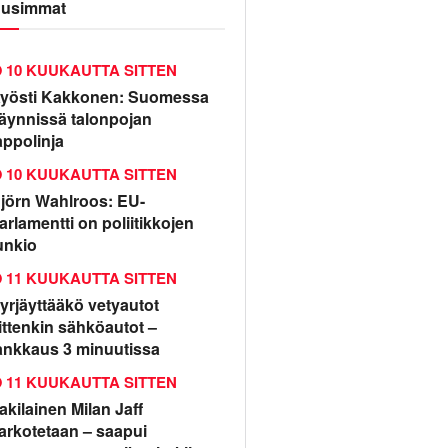
usimmat
10 KUUKAUTTA SITTEN
yösti Kakkonen: Suomessa
äynnissä talonpojan
appolinja
10 KUUKAUTTA SITTEN
jörn Wahlroos: EU-
arlamentti on poliitikkojen
unkio
11 KUUKAUTTA SITTEN
yrjäyttääkö vetyautot
ittenkin sähköautot –
ankkaus 3 minuutissa
11 KUUKAUTTA SITTEN
rakilainen Milan Jaff
arkotetaan – saapui