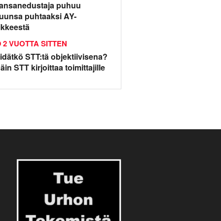
ansanedustaja puhuu
uunsa puhtaaksi AY-
iikkeestä
2 VUOTTA SITTEN
idätkö STT:tä objektiivisena?
äin STT kirjoittaa toimittajille