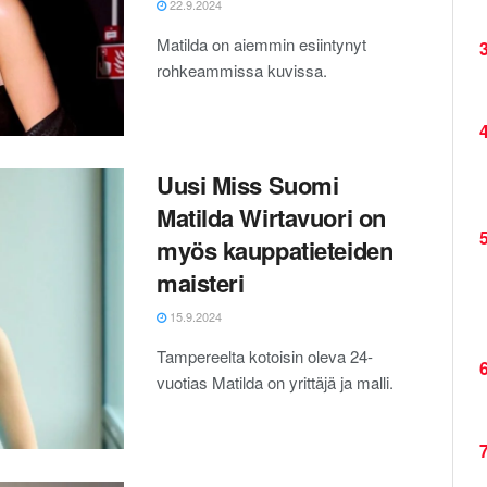
22.9.2024
Matilda on aiemmin esiintynyt
3
rohkeammissa kuvissa.
4
Uusi Miss Suomi
Matilda Wirtavuori on
5
myös kauppatieteiden
maisteri
15.9.2024
Tampereelta kotoisin oleva 24-
6
vuotias Matilda on yrittäjä ja malli.
7