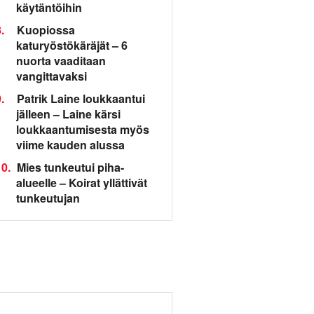
käytäntöihin
.
Kuopiossa
katuryöstökäräjät – 6
nuorta vaaditaan
vangittavaksi
.
Patrik Laine loukkaantui
jälleen – Laine kärsi
loukkaantumisesta myös
viime kauden alussa
0.
Mies tunkeutui piha-
alueelle – Koirat yllättivät
tunkeutujan