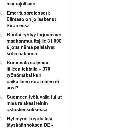
maarajoillaan
.
Emeritusprofessori:
Elintaso on jo laskenut
Suomessa
.
Ruotsi ryhtyy tarjoamaan
maahanmuuttajille 31 000
€ jotta nämä palaisivat
kotimaahansa
.
Suomesta suljetaan
jälleen tehtaita – 370
työttömäksi kun
paikallinen sopiminen ei
sovi?
.
Suomeen työluvalla tullut
mies raiskasi teinin
ostoskeskuksessa
.
Nyt myös Toyota teki
täyskäännöksen DEI-