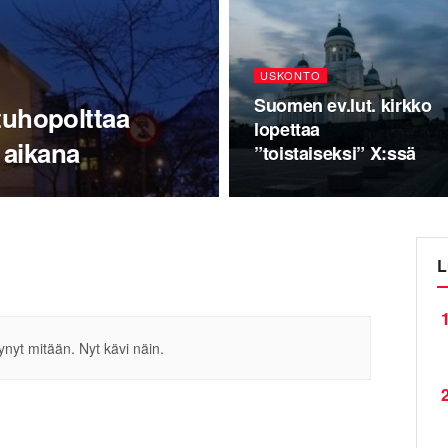
USKONTO
Suomen ev.lut. kirkko
 tuhopolttaa
lopettaa
 aikana
”toistaiseksi” X:ssä
L
1
tynyt mitään. Nyt kävi näin.
2