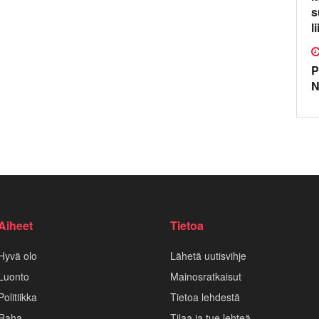
s
l
P
N
Aiheet
Tietoa
Hyvä olo
Lähetä uutisvihje
Luonto
Mainosratkaisut
Politiikka
Tietoa lehdestä
Raha
Tilaa ja tue lehteä