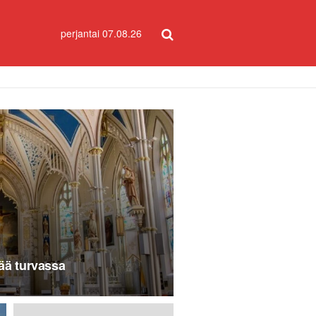
perjantai 07.08.26
nää turvassa