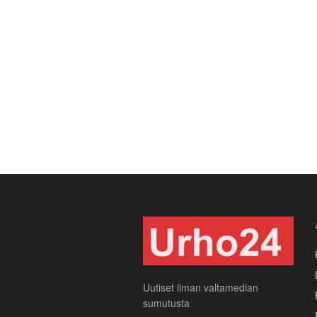
Uutiset ilman valtamedian
sumutusta