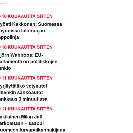
10 KUUKAUTTA SITTEN
yösti Kakkonen: Suomessa
äynnissä talonpojan
appolinja
10 KUUKAUTTA SITTEN
jörn Wahlroos: EU-
arlamentti on poliitikkojen
unkio
11 KUUKAUTTA SITTEN
yrjäyttääkö vetyautot
ittenkin sähköautot –
ankkaus 3 minuutissa
11 KUUKAUTTA SITTEN
rakilainen Milan Jaff
arkotetaan – saapui
uomeen turvapaikanhakijana