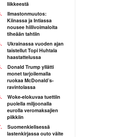
liikkeestä
.
Ilmastonmuutos:
Kiinassa ja Intiassa
nousee hiilivoimaloita
tiheään tahtiin
.
Ukrainassa vuoden ajan
taistellut Topi Huhtala
haastattelussa
.
Donald Trump yllätti
monet tarjoilemalla
ruokaa McDonald’s-
ravintolassa
.
Woke-elokuvaa tuettiin
puolella miljoonalla
eurolla veromaksajien
piikkiin
.
Suomenkielisessä
lastenkirjassa outo väite