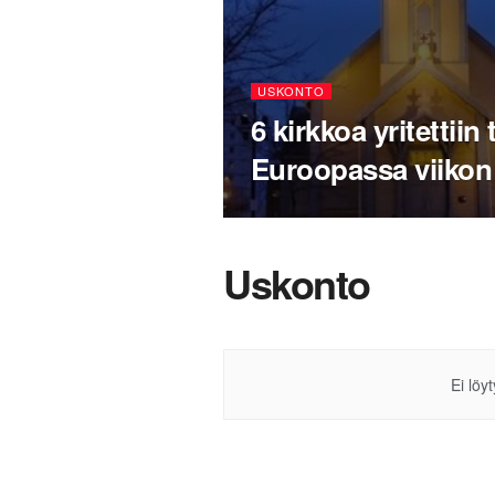
USKONTO
6 kirkkoa yritettiin
Euroopassa viikon
Uskonto
Ei löy