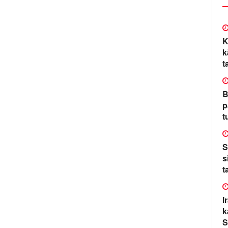
K
k
t
B
p
t
S
s
t
I
k
S