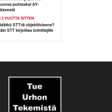
uunsa puhtaaksi AY-
iikkeestä
2 VUOTTA SITTEN
idätkö STT:tä objektiivisena?
äin STT kirjoittaa toimittajille