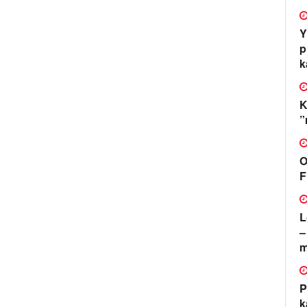
Y
p
k
K
”
O
F
L
–
m
P
k