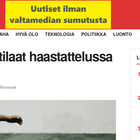
AHA
HYVÄ OLO
TEKNOLOGIA
POLITIIKKA
LUONTO
laat haastattelussa
L
1
Ulkomaat
2
3