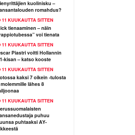
ienyrittäjien kuolinisku –
ansantalouden romahdus?
11 KUUKAUTTA SITTEN
ick tienaaminen – näin
rappiotubessa” voi tienata
11 KUUKAUTTA SITTEN
scar Piastri voitti Hollannin
1-kisan – katso kooste
11 KUUKAUTTA SITTEN
otossa kaksi 7 oikein -tulosta
 molemmille lähes 8
iljoonaa
11 KUUKAUTTA SITTEN
erussuomalaisten
ansanedustaja puhuu
uunsa puhtaaksi AY-
iikkeestä