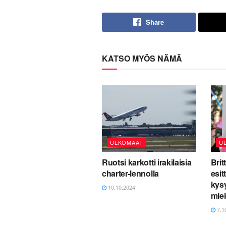
Share
KATSO MYÖS NÄMÄ
ULKOMAAT
U
Ruotsi karkotti irakilaisia
Brit
charter-lennolla
esit
kys
10.10.2024
mie
7.1