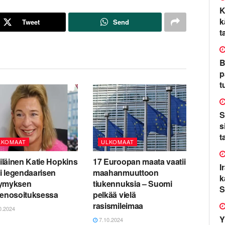
K
k
Tweet
Send
t
B
p
t
S
s
t
LKOMAAT
ULKOMAAT
tiläinen Katie Hopkins
17 Euroopan maata vaatii
I
ti legendaarisen
maahanmuuttoon
k
ymyksen
tiukennuksia – Suomi
S
lenosoituksessa
pelkää vielä
rasismileimaa
0.2024
Y
7.10.2024