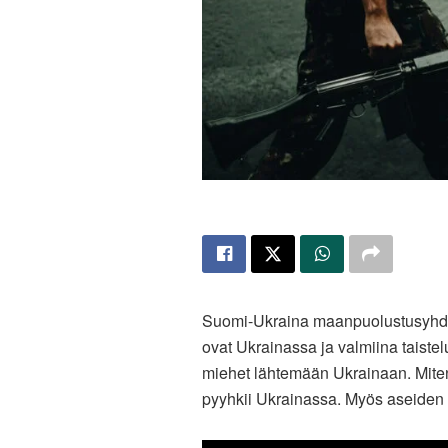
Suomi-Ukraina maanpuolustusyhdist
ovat Ukrainassa ja valmiina taiste
miehet lähtemään Ukrainaan. Miten 
pyyhkii Ukrainassa. Myös aseiden 