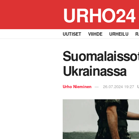
URHO24
UUTISET
VIIHDE
URHEILU
R
Suomalaissoti
Ukrainassa
Urho Nieminen
26.07.2024 19:27