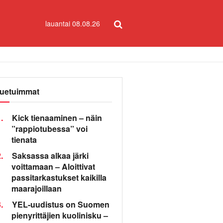
lauantai 08.08.26
uetuimmat
.
Kick tienaaminen – näin
”rappiotubessa” voi
tienata
.
Saksassa alkaa järki
voittamaan – Aloittivat
passitarkastukset kaikilla
maarajoillaan
.
YEL-uudistus on Suomen
pienyrittäjien kuolinisku –