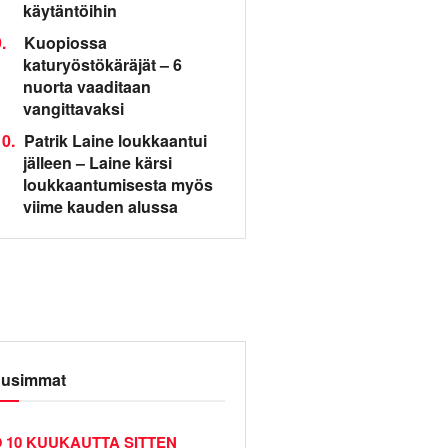
käytäntöihin
.
Kuopiossa
katuryöstökäräjät – 6
nuorta vaaditaan
vangittavaksi
0.
Patrik Laine loukkaantui
jälleen – Laine kärsi
loukkaantumisesta myös
viime kauden alussa
usimmat
10 KUUKAUTTA SITTEN