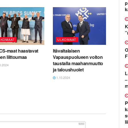
p
k
K
”
LKOMAAT
ULKOMAAT
O
CS-maat haastavat
Itävaltalaisen
F
en liittoumaa
Vapauspuolueen voiton
taustalla maahanmuutto
0.2024
ja taloushuolet
L
1.10.2024
–
m
P
k
s
l
5000