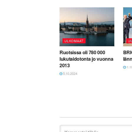
ULKOMAAT
U
Ruotsissa oli 780 000
BRI
lukutaidotonta jo vuonna
länn
2013
1.1
5.10.2024