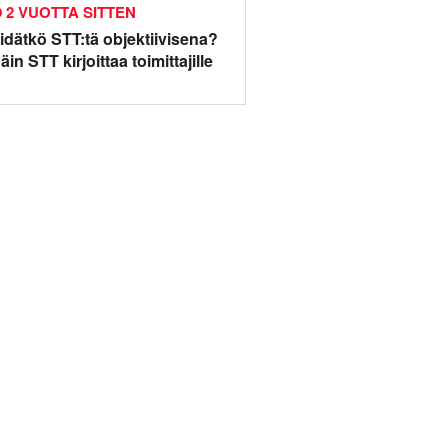
2 VUOTTA SITTEN
idätkö STT:tä objektiivisena?
äin STT kirjoittaa toimittajille