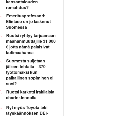
kansantalouden
romahdus?
.
Emeritusprofessori:
Elintaso on jo laskenut
Suomessa
.
Ruotsi ryhtyy tarjoamaan
maahanmuuttajille 31 000
€ jotta nämä palaisivat
kotimaahansa
.
Suomesta suljetaan
jälleen tehtaita – 370
työttömäksi kun
paikallinen sopiminen ei
sovi?
.
Ruotsi karkotti irakilaisia
charter-lennolla
.
Nyt myös Toyota teki
täyskäännöksen DEI-