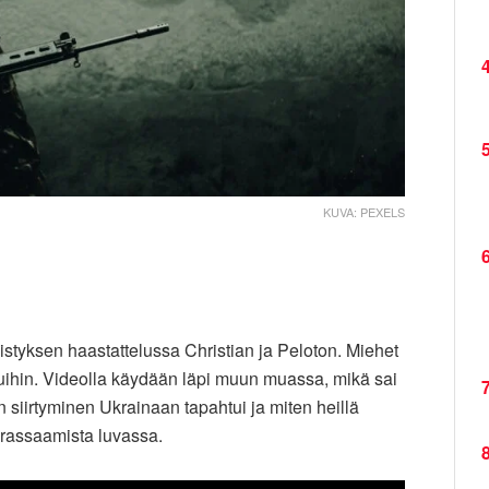
4
5
KUVA: PEXELS
6
yksen haastattelussa Christian ja Peloton. Miehet
luihin. Videolla käydään läpi muun muassa, mikä sai
7
siirtyminen Ukrainaan tapahtui ja miten heillä
rassaamista luvassa.
8