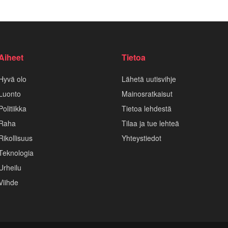
Aiheet
Tietoa
Hyvä olo
Lähetä uutisvihje
Luonto
Mainosratkaisut
Politiikka
Tietoa lehdestä
Raha
Tilaa ja tue lehteä
Rikollisuus
Yhteystiedot
Teknologia
Urheilu
Viihde