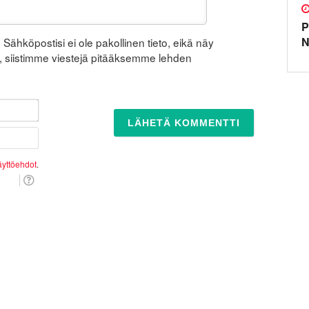
P
N
Sähköpostisi ei ole pakollinen tieto, eikä näy
sia, siistimme viestejä pitääksemme lehden
Nimi*
Sähköposti
äyttöehdot
.