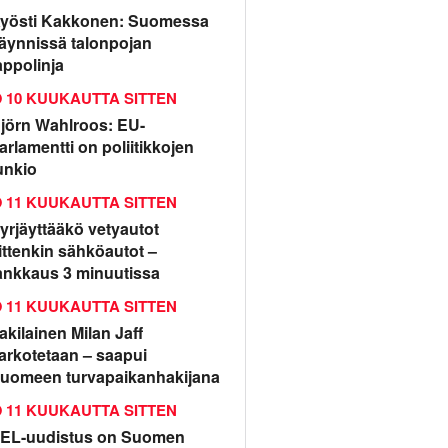
yösti Kakkonen: Suomessa
äynnissä talonpojan
appolinja
10 KUUKAUTTA SITTEN
jörn Wahlroos: EU-
arlamentti on poliitikkojen
unkio
11 KUUKAUTTA SITTEN
yrjäyttääkö vetyautot
ittenkin sähköautot –
ankkaus 3 minuutissa
11 KUUKAUTTA SITTEN
rakilainen Milan Jaff
arkotetaan – saapui
uomeen turvapaikanhakijana
11 KUUKAUTTA SITTEN
EL-uudistus on Suomen