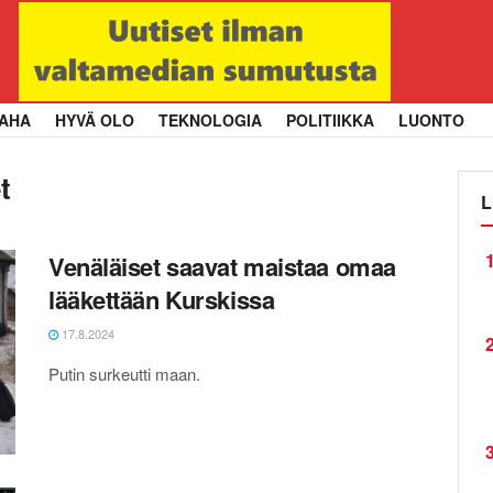
AHA
HYVÄ OLO
TEKNOLOGIA
POLITIIKKA
LUONTO
t
L
1
Venäläiset saavat maistaa omaa
lääkettään Kurskissa
17.8.2024
2
Putin surkeutti maan.
3