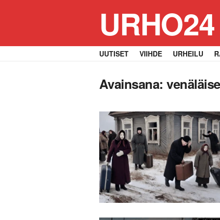
URHO24
UUTISET
VIIHDE
URHEILU
R
Avainsana:
venäläise