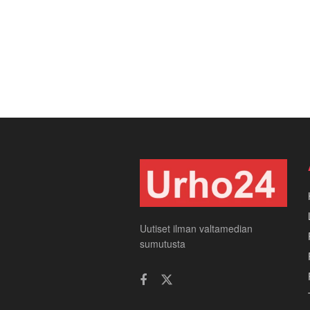
Uutiset ilman valtamedian
sumutusta