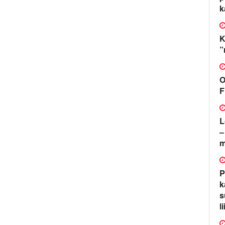
k
K
”
O
F
L
–
m
P
k
s
l