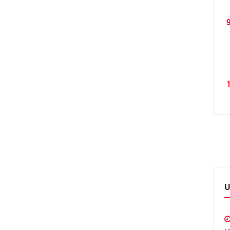
9
1
U