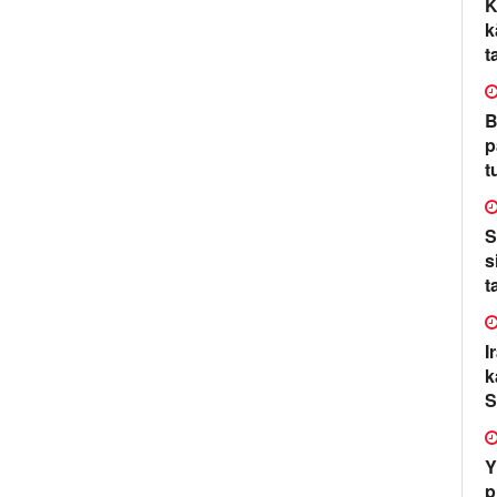
K
k
t
B
p
t
S
s
t
I
k
S
Y
p