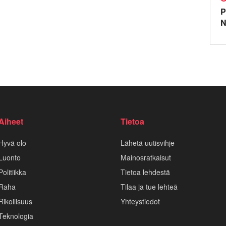
P
N
Aiheet
Tietoa
Hyvä olo
Lähetä uutisvihje
Luonto
Mainosratkaisut
Politiikka
Tietoa lehdestä
Raha
Tilaa ja tue lehteä
Rikollisuus
Yhteystiedot
Teknologia