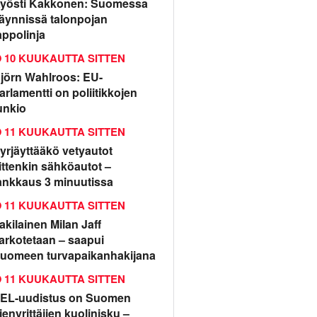
yösti Kakkonen: Suomessa
äynnissä talonpojan
appolinja
10 KUUKAUTTA SITTEN
jörn Wahlroos: EU-
arlamentti on poliitikkojen
unkio
11 KUUKAUTTA SITTEN
yrjäyttääkö vetyautot
ittenkin sähköautot –
ankkaus 3 minuutissa
11 KUUKAUTTA SITTEN
rakilainen Milan Jaff
arkotetaan – saapui
uomeen turvapaikanhakijana
11 KUUKAUTTA SITTEN
EL-uudistus on Suomen
ienyrittäjien kuolinisku –