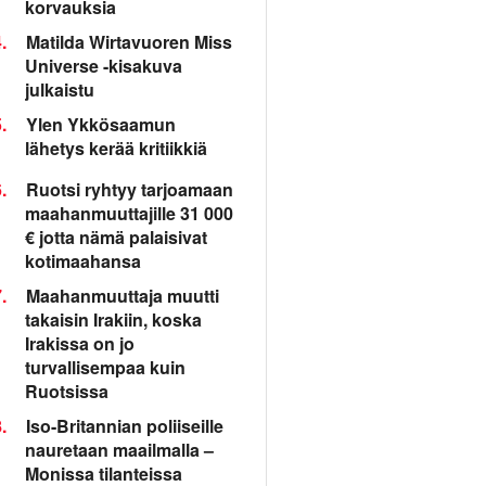
korvauksia
.
Matilda Wirtavuoren Miss
Universe -kisakuva
julkaistu
.
Ylen Ykkösaamun
lähetys kerää kritiikkiä
.
Ruotsi ryhtyy tarjoamaan
maahanmuuttajille 31 000
€ jotta nämä palaisivat
kotimaahansa
.
Maahanmuuttaja muutti
takaisin Irakiin, koska
Irakissa on jo
turvallisempaa kuin
Ruotsissa
.
Iso-Britannian poliiseille
nauretaan maailmalla –
Monissa tilanteissa