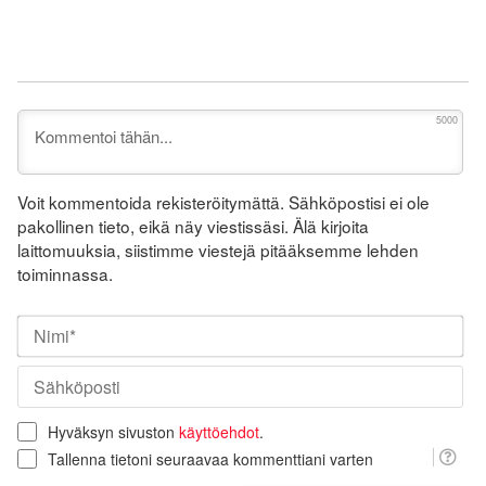
5000
Voit kommentoida rekisteröitymättä. Sähköpostisi ei ole
pakollinen tieto, eikä näy viestissäsi. Älä kirjoita
laittomuuksia, siistimme viestejä pitääksemme lehden
toiminnassa.
Nim
Säh
Hyväksyn sivuston
käyttöehdot
.
Tallenna tietoni seuraavaa kommenttiani varten