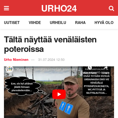
URHO24
UUTISET
VIIHDE
URHEILU
RAHA
HYVÄ OLO
Tältä näyttää venäläisten
poteroissa
Urho Nieminen
31.07.2024 12:50