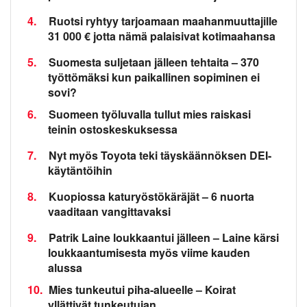
4.
Ruotsi ryhtyy tarjoamaan maahanmuuttajille
31 000 € jotta nämä palaisivat kotimaahansa
5.
Suomesta suljetaan jälleen tehtaita – 370
työttömäksi kun paikallinen sopiminen ei
sovi?
6.
Suomeen työluvalla tullut mies raiskasi
teinin ostoskeskuksessa
7.
Nyt myös Toyota teki täyskäännöksen DEI-
käytäntöihin
8.
Kuopiossa katuryöstökäräjät – 6 nuorta
vaaditaan vangittavaksi
9.
Patrik Laine loukkaantui jälleen – Laine kärsi
loukkaantumisesta myös viime kauden
alussa
10.
Mies tunkeutui piha-alueelle – Koirat
yllättivät tunkeutujan