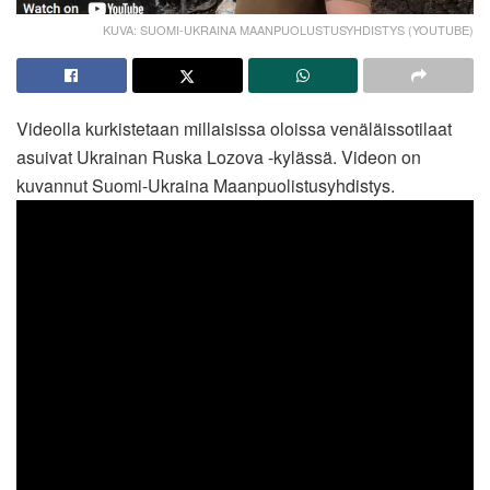
KUVA: SUOMI-UKRAINA MAANPUOLUSTUSYHDISTYS (YOUTUBE)
Videolla kurkistetaan millaisissa oloissa venäläissotilaat
asuivat Ukrainan Ruska Lozova -kylässä. Videon on
kuvannut Suomi-Ukraina Maanpuolistusyhdistys.