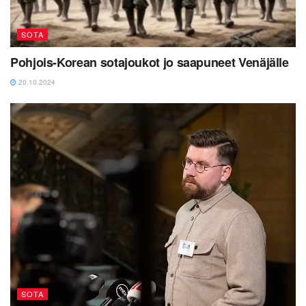
SOTA
Pohjois-Korean sotajoukot jo saapuneet Venäjälle
20.10.2024
SOTA