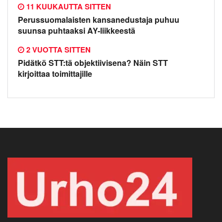
11 KUUKAUTTA SITTEN
Perussuomalaisten kansanedustaja puhuu
suunsa puhtaaksi AY-liikkeestä
2 VUOTTA SITTEN
Pidätkö STT:tä objektiivisena? Näin STT
kirjoittaa toimittajille