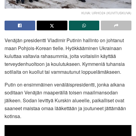
KUVA: URHO24 (KUVITUSKUVA)
Venäjän presidentti Vladimir Putinin hallinto on johtanut
maan Pohjois-Korean tielle. Hyökkääminen Ukrainaan
kuluttaa valtavia rahasummia, joita voitaisiin käyttää
terveydenhuoltoon ja koulutukseen. Kymmeniä tuhansia
sotilaita on kuollut tai vammautunut loppuelämäkseen.
Putin on ensimmäinen venäläispresidentti, jonka aikana
soditaan Venäjän maaperällä toisen maailmansodan
jälkeen. Sodan levittyä Kurskin alueelle, paikalliset ovat
saaneet maistaa omaa lääkettään ja joutuneet jättämään
kotinsa.