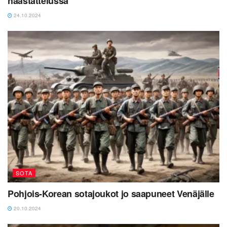
haastattelussa
24.10.2024
SOTA
Pohjois-Korean sotajoukot jo saapuneet Venäjälle
20.10.2024