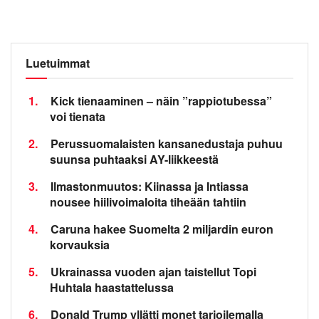
Luetuimmat
1.
Kick tienaaminen – näin ”rappiotubessa”
voi tienata
2.
Perussuomalaisten kansanedustaja puhuu
suunsa puhtaaksi AY-liikkeestä
3.
Ilmastonmuutos: Kiinassa ja Intiassa
nousee hiilivoimaloita tiheään tahtiin
4.
Caruna hakee Suomelta 2 miljardin euron
korvauksia
5.
Ukrainassa vuoden ajan taistellut Topi
Huhtala haastattelussa
6.
Donald Trump yllätti monet tarjoilemalla