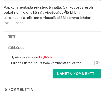
Voit kommentoida rekisteröitymättä. Sähköpostisi ei ole
pakollinen tieto, eikä näy viestissäsi. Älä kirjoita
laittomuuksia, siistimme viestejä pitääksemme lehden
toiminnassa.
Nim
Säh
Hyväksyn sivuston
käyttöehdot
.
Tallenna tietoni seuraavaa kommenttiani varten
0
KOMMENTTIA