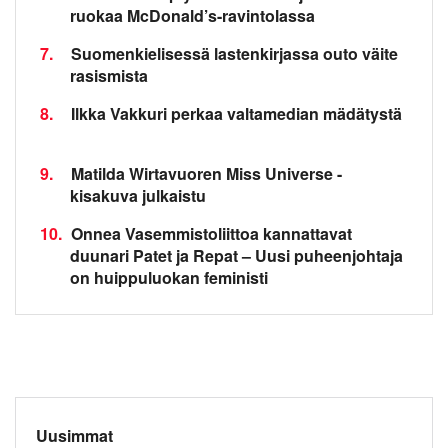
ruokaa McDonald’s-ravintolassa
7.
Suomenkielisessä lastenkirjassa outo väite
rasismista
8.
Ilkka Vakkuri perkaa valtamedian mädätystä
9.
Matilda Wirtavuoren Miss Universe -
kisakuva julkaistu
10.
Onnea Vasemmistoliittoa kannattavat
duunari Patet ja Repat – Uusi puheenjohtaja
on huippuluokan feministi
Uusimmat