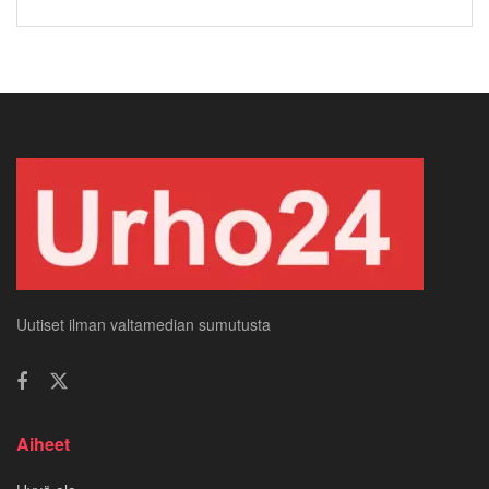
Uutiset ilman valtamedian sumutusta
Aiheet