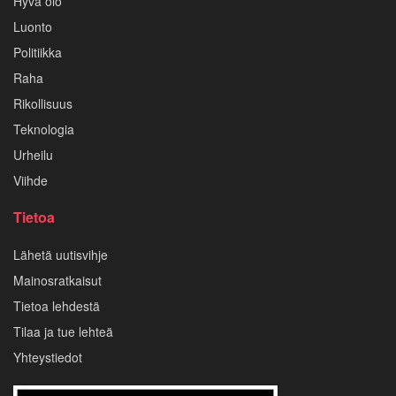
Hyvä olo
Luonto
Politiikka
Raha
Rikollisuus
Teknologia
Urheilu
Viihde
Tietoa
Lähetä uutisvihje
Mainosratkaisut
Tietoa lehdestä
Tilaa ja tue lehteä
Yhteystiedot