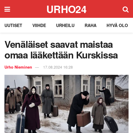
URHO24
UUTISET
VIIHDE
URHEILU
RAHA
HYVÄ OLO
Venäläiset saavat maistaa
omaa lääkettään Kurskissa
Urho Nieminen
17.08.2024 16:28