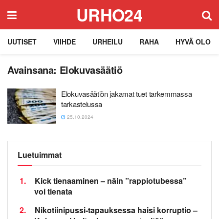
URHO24
UUTISET
VIIHDE
URHEILU
RAHA
HYVÄ OLO
Avainsana:
Elokuvasäätiö
Elokuvasäätiön jakamat tuet tarkemmassa
tarkastelussa
25.10.2024
Luetuimmat
1.
Kick tienaaminen – näin ”rappiotubessa”
voi tienata
2.
Nikotiinipussi-tapauksessa haisi korruptio –