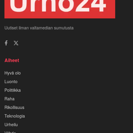
Uutiset ilman valtamedian sumutusta
Aiheet
Hyvä olo
Luonto
Politiikka
Raha
Rikollisuus
Teknologia
Urheilu
Viihde