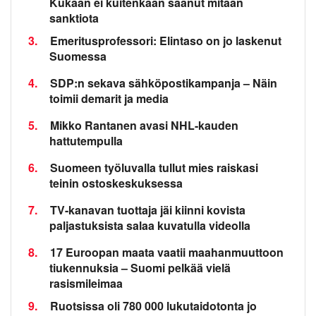
Kukaan ei kuitenkaan saanut mitään
sanktiota
3.
Emeritusprofessori: Elintaso on jo laskenut
Suomessa
4.
SDP:n sekava sähköpostikampanja – Näin
toimii demarit ja media
5.
Mikko Rantanen avasi NHL-kauden
hattutempulla
6.
Suomeen työluvalla tullut mies raiskasi
teinin ostoskeskuksessa
7.
TV-kanavan tuottaja jäi kiinni kovista
paljastuksista salaa kuvatulla videolla
8.
17 Euroopan maata vaatii maahanmuuttoon
tiukennuksia – Suomi pelkää vielä
rasismileimaa
9.
Ruotsissa oli 780 000 lukutaidotonta jo