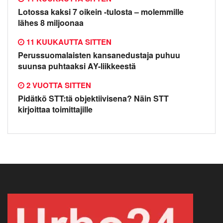
Lotossa kaksi 7 oikein -tulosta – molemmille
lähes 8 miljoonaa
11 KUUKAUTTA SITTEN
Perussuomalaisten kansanedustaja puhuu
suunsa puhtaaksi AY-liikkeestä
2 VUOTTA SITTEN
Pidätkö STT:tä objektiivisena? Näin STT
kirjoittaa toimittajille