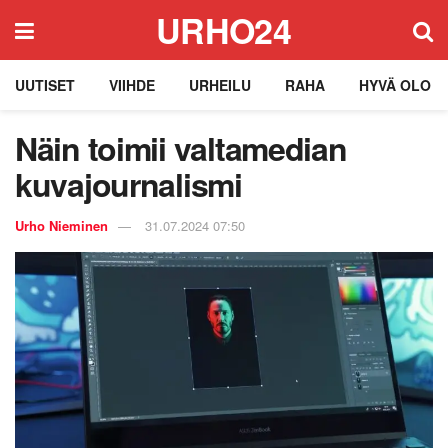
URHO24
UUTISET
VIIHDE
URHEILU
RAHA
HYVÄ OLO
Näin toimii valtamedian
kuvajournalismi
Urho Nieminen
31.07.2024 07:50