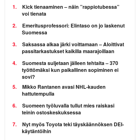
1.
Kick tienaaminen – näin ”rappiotubessa”
voi tienata
2.
Emeritusprofessori: Elintaso on jo laskenut
Suomessa
3.
Saksassa alkaa järki voittamaan – Aloittivat
passitarkastukset kaikilla maarajoillaan
4.
Suomesta suljetaan jälleen tehtaita – 370
työttömäksi kun paikallinen sopiminen ei
sovi?
5.
Mikko Rantanen avasi NHL-kauden
hattutempulla
6.
Suomeen työluvalla tullut mies raiskasi
teinin ostoskeskuksessa
7.
Nyt myös Toyota teki täyskäännöksen DEI-
käytäntöihin