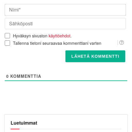
Nim
Säh
Hyväksyn sivuston
käyttöehdot
.
Tallenna tietoni seuraavaa kommenttiani varten
0
KOMMENTTIA
Luetuimmat