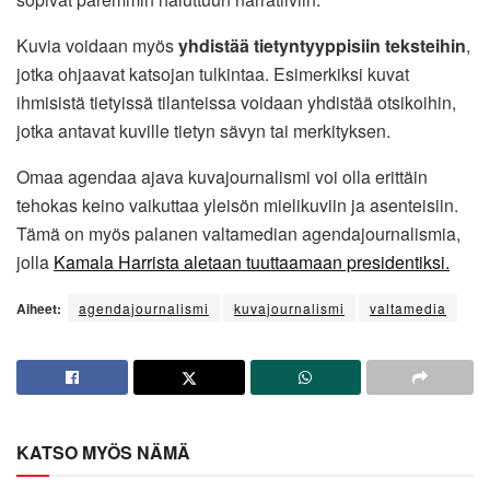
Kuvia voidaan myös
yhdistää tietyntyyppisiin teksteihin
,
jotka ohjaavat katsojan tulkintaa. Esimerkiksi kuvat
ihmisistä tietyissä tilanteissa voidaan yhdistää otsikoihin,
jotka antavat kuville tietyn sävyn tai merkityksen.
Omaa agendaa ajava kuvajournalismi voi olla erittäin
tehokas keino vaikuttaa yleisön mielikuviin ja asenteisiin.
Tämä on myös palanen valtamedian agendajournalismia,
jolla
Kamala Harrista aletaan tuuttaamaan presidentiksi.
Aiheet:
agendajournalismi
kuvajournalismi
valtamedia
KATSO MYÖS NÄMÄ