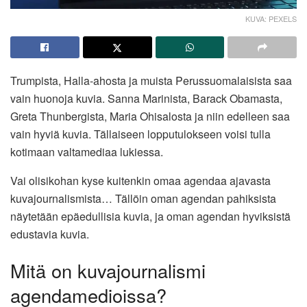
KUVA: PEXELS
Trumpista, Halla-ahosta ja muista Perussuomalaisista saa
vain huonoja kuvia. Sanna Marinista, Barack Obamasta,
Greta Thunbergista, Maria Ohisalosta ja niin edelleen saa
vain hyviä kuvia. Tällaiseen lopputulokseen voisi tulla
kotimaan valtamediaa lukiessa.
Vai olisikohan kyse kuitenkin omaa agendaa ajavasta
kuvajournalismista… Tällöin oman agendan pahiksista
näytetään epäedullisia kuvia, ja oman agendan hyviksistä
edustavia kuvia.
Mitä on kuvajournalismi
agendamedioissa?