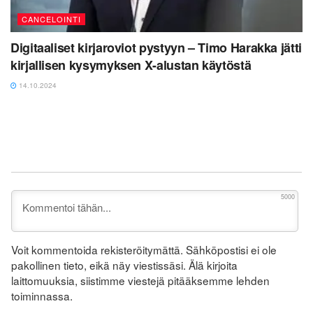
CANCELOINTI
Digitaaliset kirjaroviot pystyyn – Timo Harakka jätti
kirjallisen kysymyksen X-alustan käytöstä
14.10.2024
5000
Voit kommentoida rekisteröitymättä. Sähköpostisi ei ole
pakollinen tieto, eikä näy viestissäsi. Älä kirjoita
laittomuuksia, siistimme viestejä pitääksemme lehden
toiminnassa.