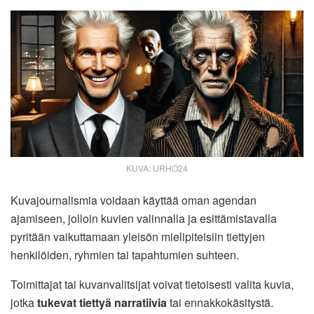
KUVA: URHO24
Kuvajournalismia voidaan käyttää oman agendan
ajamiseen, jolloin kuvien valinnalla ja esittämistavalla
pyritään vaikuttamaan yleisön mielipiteisiin tiettyjen
henkilöiden, ryhmien tai tapahtumien suhteen.
Toimittajat tai kuvanvalitsijat voivat tietoisesti valita kuvia,
jotka
tukevat tiettyä narratiivia
tai ennakkokäsitystä.