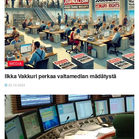
MEDIA
Ilkka Vakkuri perkaa valtamedian mädätystä
20.10.2024