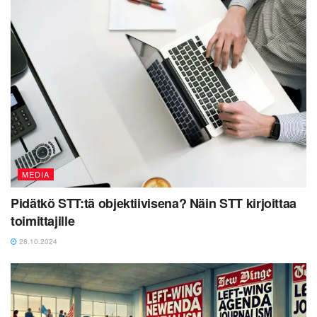
MEDIA
Pidätkö STT:tä objektiivisena? Näin STT kirjoittaa
toimittajille
28.10.2024