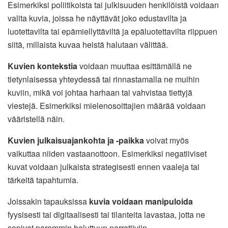
Esimerkiksi poliitikoista tai julkisuuden henkilöistä voidaan
valita kuvia, joissa he näyttävät joko edustavilta ja
luotettavilta tai epämiellyttäviltä ja epäluotettavilta riippuen
siitä, millaista kuvaa heistä halutaan välittää.
Kuvien kontekstia
voidaan muuttaa esittämällä ne
tietynlaisessa yhteydessä tai rinnastamalla ne muihin
kuviin, mikä voi johtaa harhaan tai vahvistaa tiettyjä
viestejä. Esimerkiksi mielenosoittajien määrää voidaan
vääristellä näin.
Kuvien julkaisuajankohta ja -paikka
voivat myös
vaikuttaa niiden vastaanottoon. Esimerkiksi negatiiviset
kuvat voidaan julkaista strategisesti ennen vaaleja tai
tärkeitä tapahtumia.
Joissakin tapauksissa
kuvia voidaan manipuloida
fyysisesti tai digitaalisesti tai tilanteita lavastaa, jotta ne
sopivat paremmin haluttuun narratiiviin.