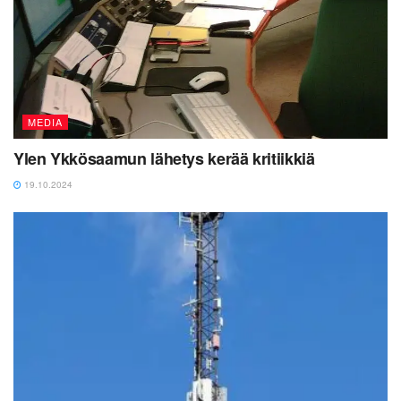
MEDIA
Ylen Ykkösaamun lähetys kerää kritiikkiä
19.10.2024