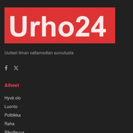
Uutiset ilman valtamedian sumutusta
Aiheet
Hyvä olo
Luonto
Politiikka
Raha
Rikollisuus