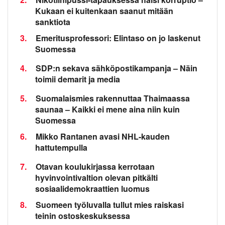
Kukaan ei kuitenkaan saanut mitään
sanktiota
3.
Emeritusprofessori: Elintaso on jo laskenut
Suomessa
4.
SDP:n sekava sähköpostikampanja – Näin
toimii demarit ja media
5.
Suomalaismies rakennuttaa Thaimaassa
saunaa – Kaikki ei mene aina niin kuin
Suomessa
6.
Mikko Rantanen avasi NHL-kauden
hattutempulla
7.
Otavan koulukirjassa kerrotaan
hyvinvointivaltion olevan pitkälti
sosiaalidemokraattien luomus
8.
Suomeen työluvalla tullut mies raiskasi
teinin ostoskeskuksessa