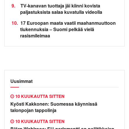
9.
TV-kanavan tuottaja jäi kiinni kovista
paljastuksista salaa kuvatulla videolla
10.
17 Euroopan maata vaatii maahanmuuttoon
tiukennuksia – Suomi pelkää vielä
rasismileimaa
Uusimmat
10 KUUKAUTTA SITTEN
Kyösti Kakkonen: Suomessa käynnissä
talonpojan tappolinja
10 KUUKAUTTA SITTEN
Björn Wahlroos: EU-parlamentti on poliitikkojen