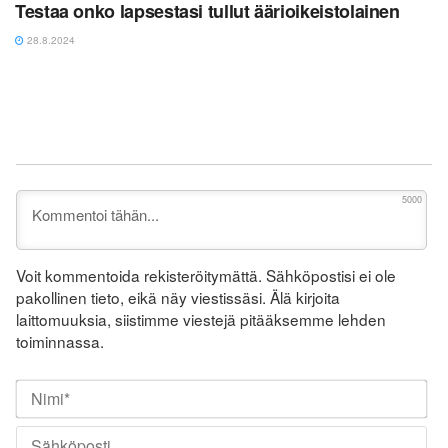
Testaa onko lapsestasi tullut äärioikeistolainen
28.8.2024
5000
Voit kommentoida rekisteröitymättä. Sähköpostisi ei ole
pakollinen tieto, eikä näy viestissäsi. Älä kirjoita
laittomuuksia, siistimme viestejä pitääksemme lehden
toiminnassa.
Nim
Säh