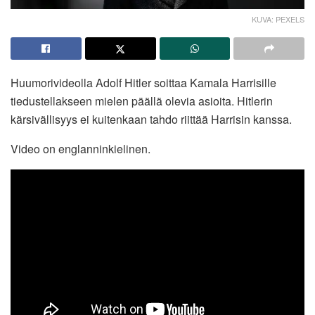
KUVA: PEXELS
Huumorivideolla Adolf Hitler soittaa Kamala Harrisille
tiedustellakseen mielen päällä olevia asioita. Hitlerin
kärsivällisyys ei kuitenkaan tahdo riittää Harrisin kanssa.
Video on englanninkielinen.