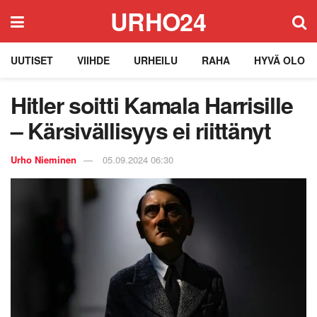
URHO24
UUTISET
VIIHDE
URHEILU
RAHA
HYVÄ OLO
Hitler soitti Kamala Harrisille
– Kärsivällisyys ei riittänyt
Urho Nieminen
05.09.2024 06:30