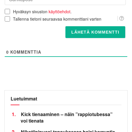
Hyväksyn sivuston
käyttöehdot
.
Tallenna tietoni seuraavaa kommenttiani varten
0
KOMMENTTIA
Luetuimmat
1.
Kick tienaaminen – näin ”rappiotubessa”
voi tienata
2.
Nikotiinipussi-tapauksessa haisi korruptio –