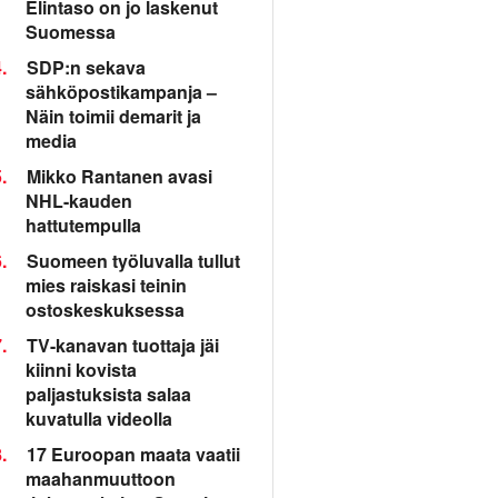
Elintaso on jo laskenut
Suomessa
.
SDP:n sekava
sähköpostikampanja –
Näin toimii demarit ja
media
.
Mikko Rantanen avasi
NHL-kauden
hattutempulla
.
Suomeen työluvalla tullut
mies raiskasi teinin
ostoskeskuksessa
.
TV-kanavan tuottaja jäi
kiinni kovista
paljastuksista salaa
kuvatulla videolla
.
17 Euroopan maata vaatii
maahanmuuttoon