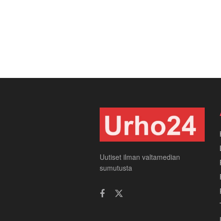
Uutiset ilman valtamedian
sumutusta