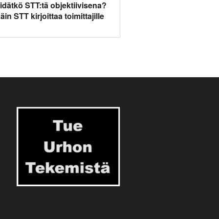
idätkö STT:tä objektiivisena?
äin STT kirjoittaa toimittajille