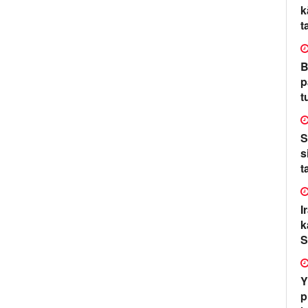
k
t
B
p
t
S
s
t
I
k
S
Y
p