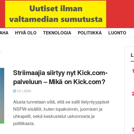
AHA
HYVÄ OLO
TEKNOLOGIA
POLITIIKKA
LUONTO
s
L
1
Striimaajia siirtyy nyt Kick.com-
palveluun – Mikä on Kick.com?
12.1.2024
2
Alusta tunnetaan siitä, että se sallii tietyntyyppiset
NSFW-sisällöt, kuten tupakoinnin, juomisen ja
uhkapelit, sekä keskustelut uskonnosta ja
politiikasta.
3