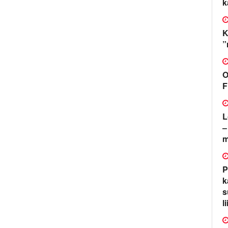
k
K
”
O
F
L
–
m
P
k
s
l