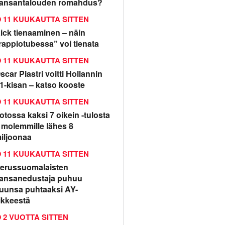
ansantalouden romahdus?
11 KUUKAUTTA SITTEN
ick tienaaminen – näin
rappiotubessa” voi tienata
11 KUUKAUTTA SITTEN
scar Piastri voitti Hollannin
1-kisan – katso kooste
11 KUUKAUTTA SITTEN
otossa kaksi 7 oikein -tulosta
 molemmille lähes 8
iljoonaa
11 KUUKAUTTA SITTEN
erussuomalaisten
ansanedustaja puhuu
uunsa puhtaaksi AY-
iikkeestä
2 VUOTTA SITTEN