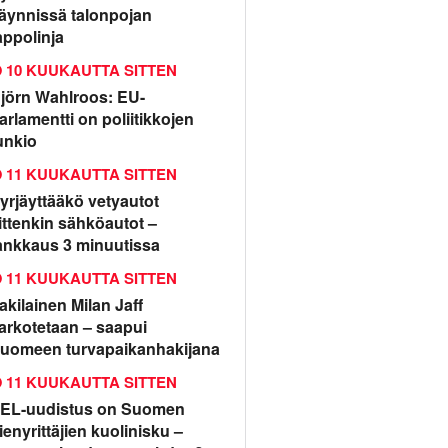
äynnissä talonpojan
appolinja
10 KUUKAUTTA SITTEN
jörn Wahlroos: EU-
arlamentti on poliitikkojen
unkio
11 KUUKAUTTA SITTEN
yrjäyttääkö vetyautot
ittenkin sähköautot –
ankkaus 3 minuutissa
11 KUUKAUTTA SITTEN
rakilainen Milan Jaff
arkotetaan – saapui
uomeen turvapaikanhakijana
11 KUUKAUTTA SITTEN
EL-uudistus on Suomen
ienyrittäjien kuolinisku –