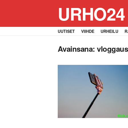
URHO24
UUTISET
VIIHDE
URHEILU
R
Avainsana:
vloggau