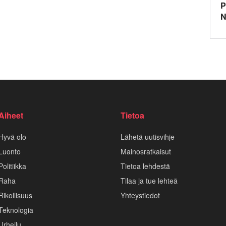
P
N
Aiheet
Tietoa
Hyvä olo
Lähetä uutisvihje
Luonto
Mainosratkaisut
Politiikka
Tietoa lehdestä
Raha
Tilaa ja tue lehteä
Rikollisuus
Yhteystiedot
Teknologia
Urheilu