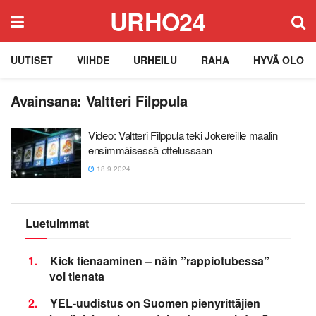
URHO24
UUTISET
VIIHDE
URHEILU
RAHA
HYVÄ OLO
Avainsana:
Valtteri Filppula
Video: Valtteri Filppula teki Jokereille maalin
ensimmäisessä ottelussaan
18.9.2024
Luetuimmat
1.
Kick tienaaminen – näin ”rappiotubessa”
voi tienata
2.
YEL-uudistus on Suomen pienyrittäjien