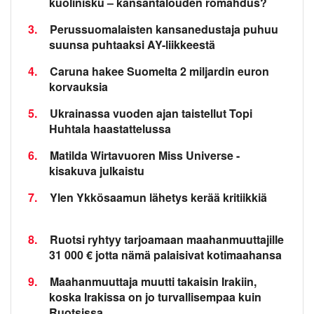
kuolinisku – kansantalouden romahdus?
3.
Perussuomalaisten kansanedustaja puhuu
suunsa puhtaaksi AY-liikkeestä
4.
Caruna hakee Suomelta 2 miljardin euron
korvauksia
5.
Ukrainassa vuoden ajan taistellut Topi
Huhtala haastattelussa
6.
Matilda Wirtavuoren Miss Universe -
kisakuva julkaistu
7.
Ylen Ykkösaamun lähetys kerää kritiikkiä
8.
Ruotsi ryhtyy tarjoamaan maahanmuuttajille
31 000 € jotta nämä palaisivat kotimaahansa
9.
Maahanmuuttaja muutti takaisin Irakiin,
koska Irakissa on jo turvallisempaa kuin
Ruotsissa