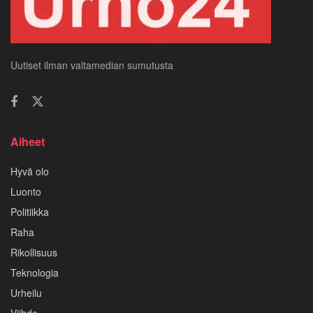
Uutiset ilman valtamedian sumutusta
Aiheet
Hyvä olo
Luonto
Politiikka
Raha
Rikollisuus
Teknologia
Urheilu
Viihde