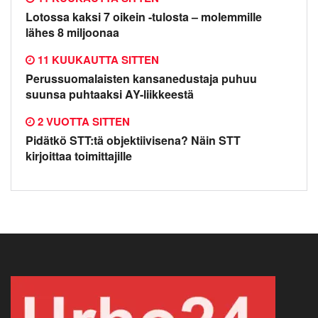
Lotossa kaksi 7 oikein -tulosta – molemmille
lähes 8 miljoonaa
11 KUUKAUTTA SITTEN
Perussuomalaisten kansanedustaja puhuu
suunsa puhtaaksi AY-liikkeestä
2 VUOTTA SITTEN
Pidätkö STT:tä objektiivisena? Näin STT
kirjoittaa toimittajille