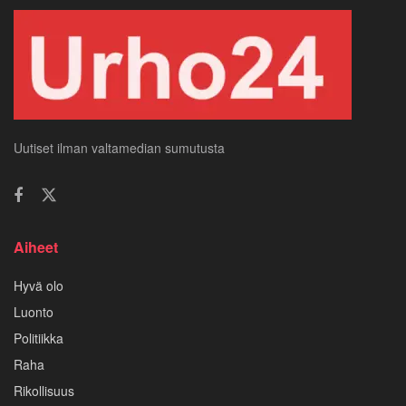
Uutiset ilman valtamedian sumutusta
Aiheet
Hyvä olo
Luonto
Politiikka
Raha
Rikollisuus