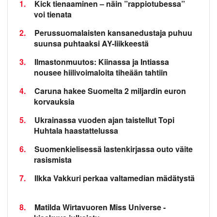
1.
Kick tienaaminen – näin ”rappiotubessa”
voi tienata
2.
Perussuomalaisten kansanedustaja puhuu
suunsa puhtaaksi AY-liikkeestä
3.
Ilmastonmuutos: Kiinassa ja Intiassa
nousee hiilivoimaloita tiheään tahtiin
4.
Caruna hakee Suomelta 2 miljardin euron
korvauksia
5.
Ukrainassa vuoden ajan taistellut Topi
Huhtala haastattelussa
6.
Suomenkielisessä lastenkirjassa outo väite
rasismista
7.
Ilkka Vakkuri perkaa valtamedian mädätystä
8.
Matilda Wirtavuoren Miss Universe -