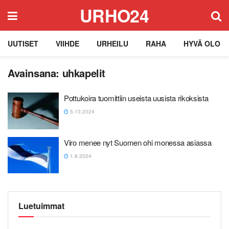
URHO24
UUTISET
VIIHDE
URHEILU
RAHA
HYVÄ OLO
Avainsana:
uhkapelit
Pottukoira tuomittiin useista uusista rikoksista
5.10.2024
Viro menee nyt Suomen ohi monessa asiassa
1.8.2024
Luetuimmat