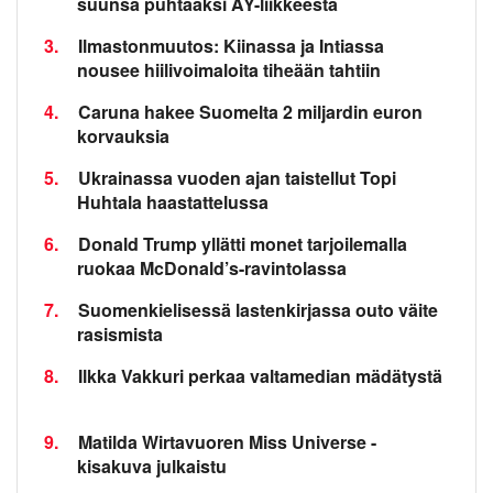
suunsa puhtaaksi AY-liikkeestä
3.
Ilmastonmuutos: Kiinassa ja Intiassa
nousee hiilivoimaloita tiheään tahtiin
4.
Caruna hakee Suomelta 2 miljardin euron
korvauksia
5.
Ukrainassa vuoden ajan taistellut Topi
Huhtala haastattelussa
6.
Donald Trump yllätti monet tarjoilemalla
ruokaa McDonald’s-ravintolassa
7.
Suomenkielisessä lastenkirjassa outo väite
rasismista
8.
Ilkka Vakkuri perkaa valtamedian mädätystä
9.
Matilda Wirtavuoren Miss Universe -
kisakuva julkaistu