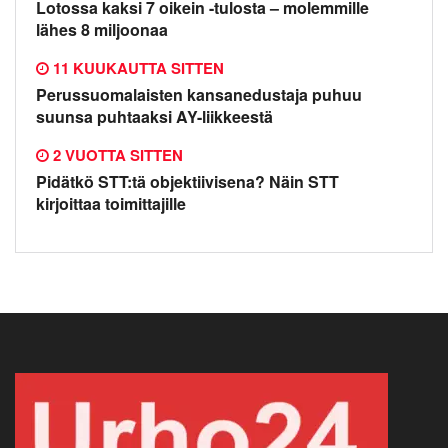
Lotossa kaksi 7 oikein -tulosta – molemmille
lähes 8 miljoonaa
11 KUUKAUTTA SITTEN
Perussuomalaisten kansanedustaja puhuu
suunsa puhtaaksi AY-liikkeestä
2 VUOTTA SITTEN
Pidätkö STT:tä objektiivisena? Näin STT
kirjoittaa toimittajille