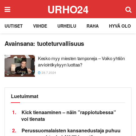
URHO24
UUTISET
VIIHDE
URHEILU
RAHA
HYVÄ OLO
Avainsana:
tuoteturvallisuus
Kesko myy miesten tamponeja – Voiko yhtiön
arviointikykyyn luottaa?
28.7.2024
Luetuimmat
1.
Kick tienaaminen – näin ”rappiotubessa”
voi tienata
2.
Perussuomalaisten kansanedustaja puhuu