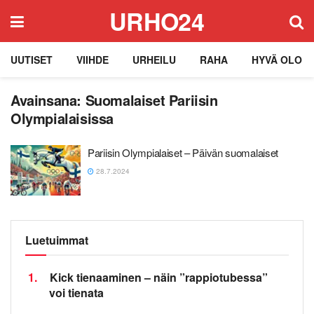
URHO24
UUTISET
VIIHDE
URHEILU
RAHA
HYVÄ OLO
Avainsana:
Suomalaiset Pariisin
Olympialaisissa
Pariisin Olympialaiset – Päivän suomalaiset
28.7.2024
Luetuimmat
1.
Kick tienaaminen – näin ”rappiotubessa”
voi tienata