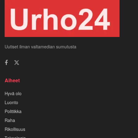
Uutiset ilman valtamedian sumutusta
Aiheet
Hyvä olo
Luonto
Politiikka
Raha
Rikollisuus
Teknologia