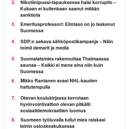
2.
Nikotiinipussi-tapauksessa haisi korruptio –
Kukaan ei kuitenkaan saanut mitään
sanktiota
3.
Emeritusprofessori: Elintaso on jo laskenut
Suomessa
4.
SDP:n sekava sähköpostikampanja – Näin
toimii demarit ja media
5.
Suomalaismies rakennuttaa Thaimaassa
saunaa – Kaikki ei mene aina niin kuin
Suomessa
6.
Mikko Rantanen avasi NHL-kauden
hattutempulla
7.
Otavan koulukirjassa kerrotaan
hyvinvointivaltion olevan pitkälti
sosiaalidemokraattien luomus
8.
Suomeen työluvalla tullut mies raiskasi
teinin ostoskeskuksessa