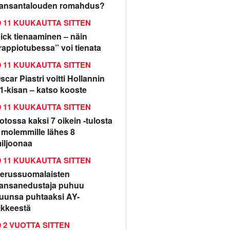
ansantalouden romahdus?
11 KUUKAUTTA SITTEN
ick tienaaminen – näin
rappiotubessa” voi tienata
11 KUUKAUTTA SITTEN
scar Piastri voitti Hollannin
1-kisan – katso kooste
11 KUUKAUTTA SITTEN
otossa kaksi 7 oikein -tulosta
 molemmille lähes 8
iljoonaa
11 KUUKAUTTA SITTEN
erussuomalaisten
ansanedustaja puhuu
uunsa puhtaaksi AY-
iikkeestä
2 VUOTTA SITTEN