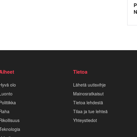
P
N
Aiheet
Tietoa
Hyvä olo
Lähetä uutisvihje
Luonto
Mainosratkaisut
Politiikka
Tietoa lehdestä
Raha
Tilaa ja tue lehteä
Rikollisuus
Yhteystiedot
Teknologia