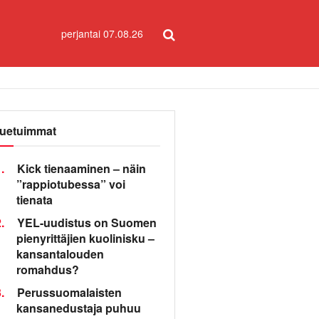
perjantai 07.08.26
uetuimmat
.
Kick tienaaminen – näin
”rappiotubessa” voi
tienata
.
YEL-uudistus on Suomen
pienyrittäjien kuolinisku –
kansantalouden
romahdus?
.
Perussuomalaisten
kansanedustaja puhuu