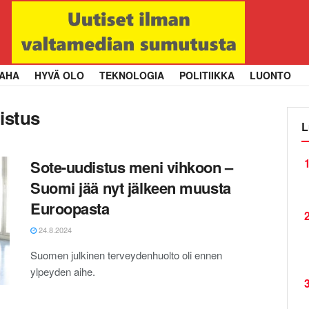
AHA
HYVÄ OLO
TEKNOLOGIA
POLITIIKKA
LUONTO
istus
L
1
Sote-uudistus meni vihkoon –
Suomi jää nyt jälkeen muusta
Euroopasta
2
24.8.2024
Suomen julkinen terveydenhuolto oli ennen
ylpeyden aihe.
3