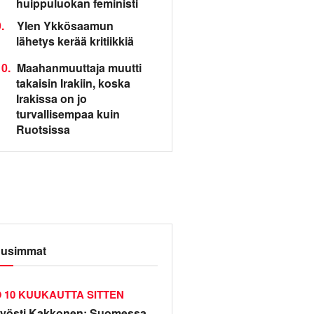
huippuluokan feministi
.
Ylen Ykkösaamun
lähetys kerää kritiikkiä
0.
Maahanmuuttaja muutti
takaisin Irakiin, koska
Irakissa on jo
turvallisempaa kuin
Ruotsissa
usimmat
10 KUUKAUTTA SITTEN
yösti Kakkonen: Suomessa