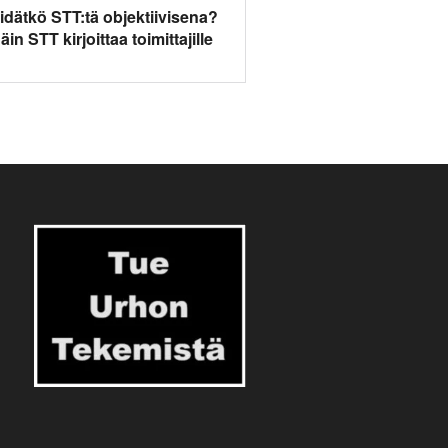
idätkö STT:tä objektiivisena?
äin STT kirjoittaa toimittajille