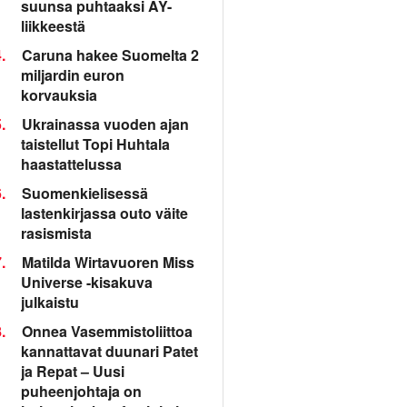
suunsa puhtaaksi AY-
liikkeestä
.
Caruna hakee Suomelta 2
miljardin euron
korvauksia
.
Ukrainassa vuoden ajan
taistellut Topi Huhtala
haastattelussa
.
Suomenkielisessä
lastenkirjassa outo väite
rasismista
.
Matilda Wirtavuoren Miss
Universe -kisakuva
julkaistu
.
Onnea Vasemmistoliittoa
kannattavat duunari Patet
ja Repat – Uusi
puheenjohtaja on