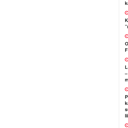
k
K
”
O
F
L
–
m
P
k
s
l