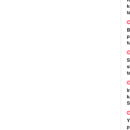
k
t
B
p
t
S
s
t
I
k
S
Y
p