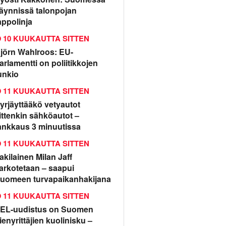
äynnissä talonpojan
appolinja
10 KUUKAUTTA SITTEN
jörn Wahlroos: EU-
arlamentti on poliitikkojen
unkio
11 KUUKAUTTA SITTEN
yrjäyttääkö vetyautot
ittenkin sähköautot –
ankkaus 3 minuutissa
11 KUUKAUTTA SITTEN
rakilainen Milan Jaff
arkotetaan – saapui
uomeen turvapaikanhakijana
11 KUUKAUTTA SITTEN
EL-uudistus on Suomen
ienyrittäjien kuolinisku –