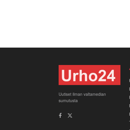
Uutiset ilman valtamedian
sumutusta