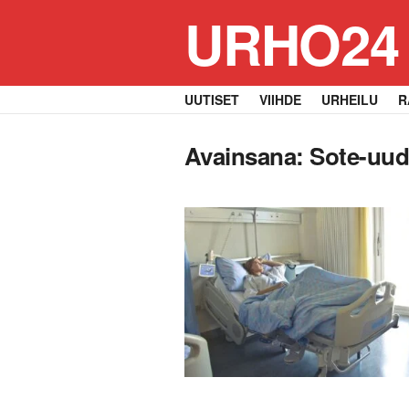
URHO24
UUTISET
VIIHDE
URHEILU
R
Avainsana:
Sote-uud