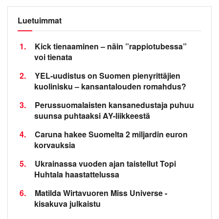
Luetuimmat
1.
Kick tienaaminen – näin ”rappiotubessa”
voi tienata
2.
YEL-uudistus on Suomen pienyrittäjien
kuolinisku – kansantalouden romahdus?
3.
Perussuomalaisten kansanedustaja puhuu
suunsa puhtaaksi AY-liikkeestä
4.
Caruna hakee Suomelta 2 miljardin euron
korvauksia
5.
Ukrainassa vuoden ajan taistellut Topi
Huhtala haastattelussa
6.
Matilda Wirtavuoren Miss Universe -
kisakuva julkaistu