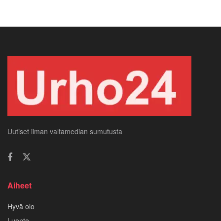
Uutiset ilman valtamedian sumutusta
Aiheet
Hyvä olo
Luonto