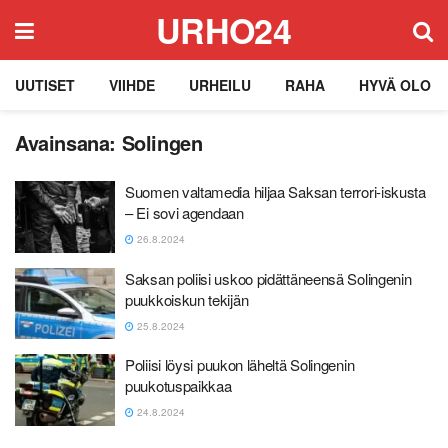
URHO24
UUTISET
VIIHDE
URHEILU
RAHA
HYVÄ OLO
Avainsana:
Solingen
Suomen valtamedia hiljaa Saksan terrori-iskusta
– Ei sovi agendaan
26.8.2024
Saksan poliisi uskoo pidättäneensä Solingenin
puukkoiskun tekijän
25.8.2024
Poliisi löysi puukon läheltä Solingenin
puukotuspaikkaa
24.8.2024