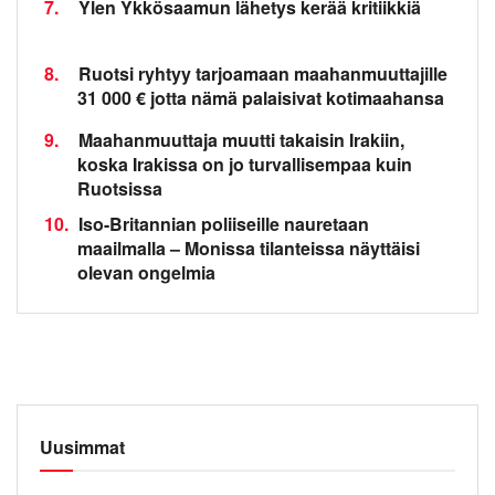
7.
Ylen Ykkösaamun lähetys kerää kritiikkiä
8.
Ruotsi ryhtyy tarjoamaan maahanmuuttajille
31 000 € jotta nämä palaisivat kotimaahansa
9.
Maahanmuuttaja muutti takaisin Irakiin,
koska Irakissa on jo turvallisempaa kuin
Ruotsissa
10.
Iso-Britannian poliiseille nauretaan
maailmalla – Monissa tilanteissa näyttäisi
olevan ongelmia
Uusimmat