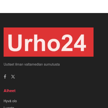
Uutiset ilman valtamedian sumutusta
Aiheet
Hyvä olo
Luonto