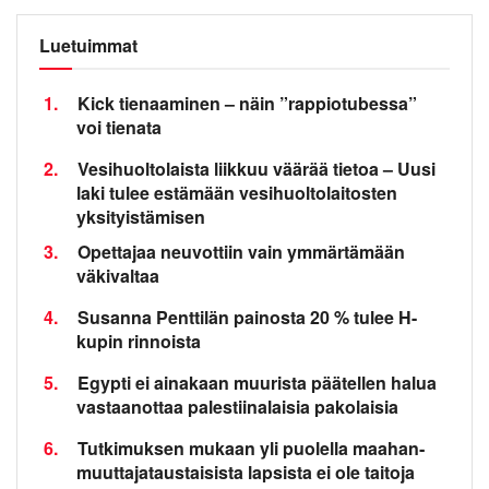
Luetuimmat
1.
Kick tienaaminen – näin ”rappiotubessa”
voi tienata
2.
Vesihuoltolaista liikkuu väärää tietoa – Uusi
laki tulee estämään vesihuoltolaitosten
yksityistämisen
3.
Opettajaa neuvottiin vain ymmärtämään
väkivaltaa
4.
Susanna Penttilän painosta 20 % tulee H-
kupin rinnoista
5.
Egypti ei ainakaan muurista päätellen halua
vastaanottaa palestiinalaisia pakolaisia
6.
Tutkimuksen mukaan yli puolella maahan­
muuttaja­taustaisista lapsista ei ole taitoja