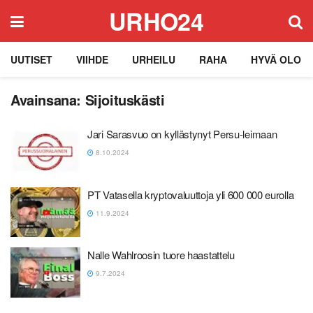
URHO24
UUTISET
VIIHDE
URHEILU
RAHA
HYVÄ OLO
Avainsana:
Sijoituskästi
Jari Sarasvuo on kyllästynyt Persu-leimaan
8.10.2024
PT Vatasella kryptovaluuttoja yli 600 000 eurolla
11.9.2024
Nalle Wahlroosin tuore haastattelu
9.7.2024