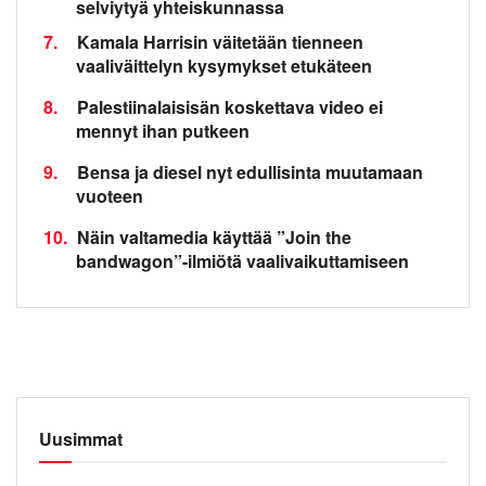
selviytyä yhteiskunnassa
7.
Kamala Harrisin väitetään tienneen
vaaliväittelyn kysymykset etukäteen
8.
Palestiinalaisisän koskettava video ei
mennyt ihan putkeen
9.
Bensa ja diesel nyt edullisinta muutamaan
vuoteen
10.
Näin valtamedia käyttää ”Join the
bandwagon”-ilmiötä vaalivaikuttamiseen
Uusimmat