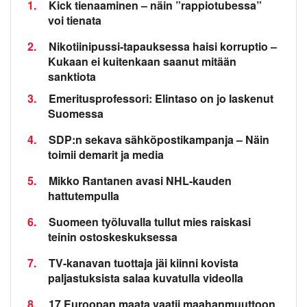
1.
Kick tienaaminen – näin ”rappiotubessa”
voi tienata
2.
Nikotiinipussi-tapauksessa haisi korruptio –
Kukaan ei kuitenkaan saanut mitään
sanktiota
3.
Emeritusprofessori: Elintaso on jo laskenut
Suomessa
4.
SDP:n sekava sähköpostikampanja – Näin
toimii demarit ja media
5.
Mikko Rantanen avasi NHL-kauden
hattutempulla
6.
Suomeen työluvalla tullut mies raiskasi
teinin ostoskeskuksessa
7.
TV-kanavan tuottaja jäi kiinni kovista
paljastuksista salaa kuvatulla videolla
8.
17 Euroopan maata vaatii maahanmuuttoon