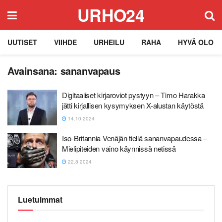
URHO24
UUTISET
VIIHDE
URHEILU
RAHA
HYVÄ OLO
Avainsana:
sananvapaus
Digitaaliset kirjaroviot pystyyn – Timo Harakka
jätti kirjallisen kysymyksen X-alustan käytöstä
14.10.2024
Iso-Britannia Venäjän tiellä sananvapaudessa –
Mielipiteiden vaino käynnissä netissä
22.8.2024
Luetuimmat