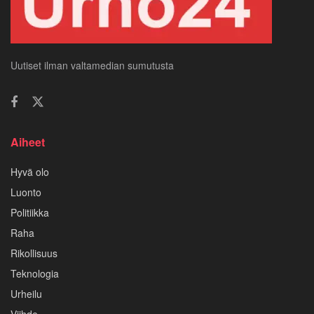
Uutiset ilman valtamedian sumutusta
Aiheet
Hyvä olo
Luonto
Politiikka
Raha
Rikollisuus
Teknologia
Urheilu
Viihde