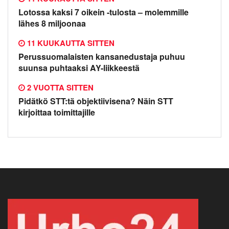
Lotossa kaksi 7 oikein -tulosta – molemmille
lähes 8 miljoonaa
11 KUUKAUTTA SITTEN
Perussuomalaisten kansanedustaja puhuu
suunsa puhtaaksi AY-liikkeestä
2 VUOTTA SITTEN
Pidätkö STT:tä objektiivisena? Näin STT
kirjoittaa toimittajille