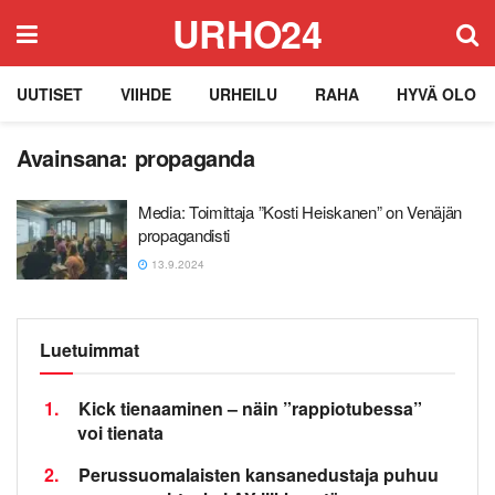
URHO24
UUTISET
VIIHDE
URHEILU
RAHA
HYVÄ OLO
Avainsana:
propaganda
Media: Toimittaja ”Kosti Heiskanen” on Venäjän
propagandisti
13.9.2024
Luetuimmat
1.
Kick tienaaminen – näin ”rappiotubessa”
voi tienata
2.
Perussuomalaisten kansanedustaja puhuu