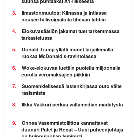
suunsa puhtaaksi AY-liikkeestä
3.
Ilmastonmuutos: Kiinassa ja Intiassa
nousee hiilivoimaloita tiheään tahtiin
4.
Elokuvasäätiön jakamat tuet tarkemmassa
tarkastelussa
5.
Donald Trump yllätti monet tarjoilemalla
ruokaa McDonald’s-ravintolassa
6.
Woke-elokuvaa tuettiin puolella miljoonalla
eurolla veromaksajien piikkiin
7.
Suomenkielisessä lastenkirjassa outo väite
rasismista
8.
Ilkka Vakkuri perkaa valtamedian mädätystä
9.
Onnea Vasemmistoliittoa kannattavat
duunari Patet ja Repat – Uusi puheenjohtaja
on huippuluokan feministi