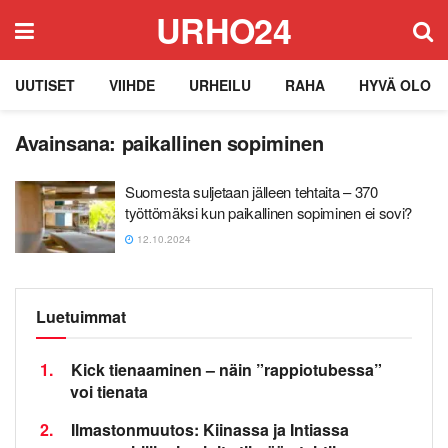
URHO24
UUTISET
VIIHDE
URHEILU
RAHA
HYVÄ OLO
Avainsana:
paikallinen sopiminen
Suomesta suljetaan jälleen tehtaita – 370
työttömäksi kun paikallinen sopiminen ei sovi?
12.10.2024
Luetuimmat
1.
Kick tienaaminen – näin ”rappiotubessa”
voi tienata
2.
Ilmastonmuutos: Kiinassa ja Intiassa