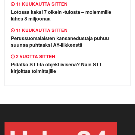
11 KUUKAUTTA SITTEN
Lotossa kaksi 7 oikein -tulosta – molemmille
lähes 8 miljoonaa
11 KUUKAUTTA SITTEN
Perussuomalaisten kansanedustaja puhuu
suunsa puhtaaksi AY-liikkeestä
2 VUOTTA SITTEN
Pidätkö STT:tä objektiivisena? Näin STT
kirjoittaa toimittajille