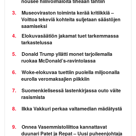
nousee hiilivoimaloita tiheään tahtiin
3.
Museoviraston toiminta kerää kritiikkiä –
Voittoa tekeviä kohteita suljetaan säästöjen
saamiseksi
4.
Elokuvasäätiön jakamat tuet tarkemmassa
tarkastelussa
5.
Donald Trump yllätti monet tarjoilemalla
ruokaa McDonald’s-ravintolassa
6.
Woke-elokuvaa tuettiin puolella miljoonalla
eurolla veromaksajien piikkiin
7.
Suomenkielisessä lastenkirjassa outo väite
rasismista
8.
Ilkka Vakkuri perkaa valtamedian mädätystä
9.
Onnea Vasemmistoliittoa kannattavat
duunari Patet ja Repat – Uusi puheenjohtaja