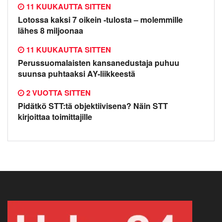
11 KUUKAUTTA SITTEN
Lotossa kaksi 7 oikein -tulosta – molemmille
lähes 8 miljoonaa
11 KUUKAUTTA SITTEN
Perussuomalaisten kansanedustaja puhuu
suunsa puhtaaksi AY-liikkeestä
2 VUOTTA SITTEN
Pidätkö STT:tä objektiivisena? Näin STT
kirjoittaa toimittajille