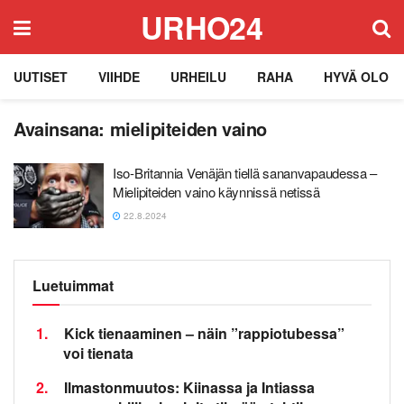
URHO24
UUTISET
VIIHDE
URHEILU
RAHA
HYVÄ OLO
Avainsana:
mielipiteiden vaino
Iso-Britannia Venäjän tiellä sananvapaudessa –
Mielipiteiden vaino käynnissä netissä
22.8.2024
Luetuimmat
1.
Kick tienaaminen – näin ”rappiotubessa”
voi tienata
2.
Ilmastonmuutos: Kiinassa ja Intiassa