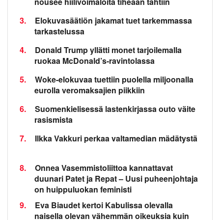
nousee hiilivoimaloita tiheään tahtiin
3.
Elokuvasäätiön jakamat tuet tarkemmassa
tarkastelussa
4.
Donald Trump yllätti monet tarjoilemalla
ruokaa McDonald’s-ravintolassa
5.
Woke-elokuvaa tuettiin puolella miljoonalla
eurolla veromaksajien piikkiin
6.
Suomenkielisessä lastenkirjassa outo väite
rasismista
7.
Ilkka Vakkuri perkaa valtamedian mädätystä
8.
Onnea Vasemmistoliittoa kannattavat
duunari Patet ja Repat – Uusi puheenjohtaja
on huippuluokan feministi
9.
Eva Biaudet kertoi Kabulissa olevalla
naisella olevan vähemmän oikeuksia kuin