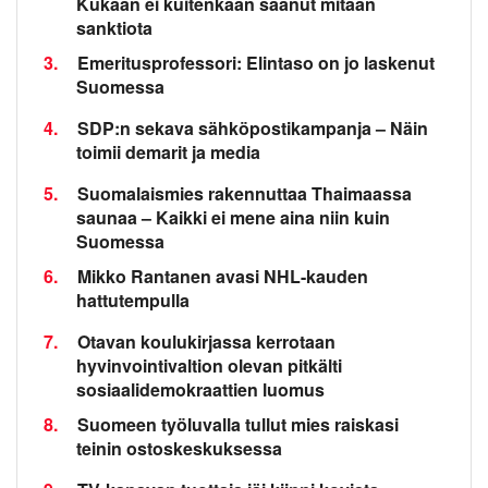
Kukaan ei kuitenkaan saanut mitään
sanktiota
3.
Emeritusprofessori: Elintaso on jo laskenut
Suomessa
4.
SDP:n sekava sähköpostikampanja – Näin
toimii demarit ja media
5.
Suomalaismies rakennuttaa Thaimaassa
saunaa – Kaikki ei mene aina niin kuin
Suomessa
6.
Mikko Rantanen avasi NHL-kauden
hattutempulla
7.
Otavan koulukirjassa kerrotaan
hyvinvointivaltion olevan pitkälti
sosiaalidemokraattien luomus
8.
Suomeen työluvalla tullut mies raiskasi
teinin ostoskeskuksessa