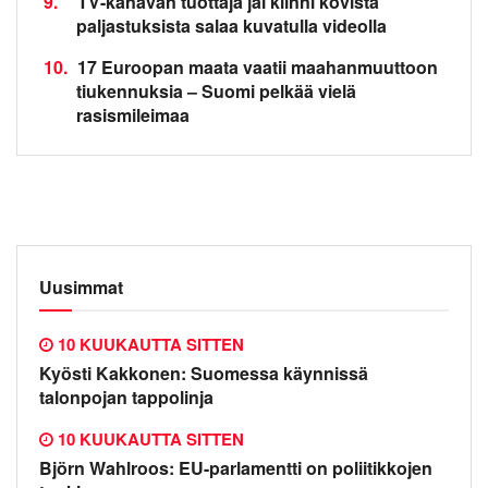
9.
TV-kanavan tuottaja jäi kiinni kovista
paljastuksista salaa kuvatulla videolla
10.
17 Euroopan maata vaatii maahanmuuttoon
tiukennuksia – Suomi pelkää vielä
rasismileimaa
Uusimmat
10 KUUKAUTTA SITTEN
Kyösti Kakkonen: Suomessa käynnissä
talonpojan tappolinja
10 KUUKAUTTA SITTEN
Björn Wahlroos: EU-parlamentti on poliitikkojen