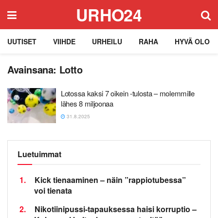
URHO24
UUTISET
VIIHDE
URHEILU
RAHA
HYVÄ OLO
Avainsana:
Lotto
Lotossa kaksi 7 oikein -tulosta – molemmille
lähes 8 miljoonaa
31.8.2025
Luetuimmat
1.
Kick tienaaminen – näin ”rappiotubessa”
voi tienata
2.
Nikotiinipussi-tapauksessa haisi korruptio –