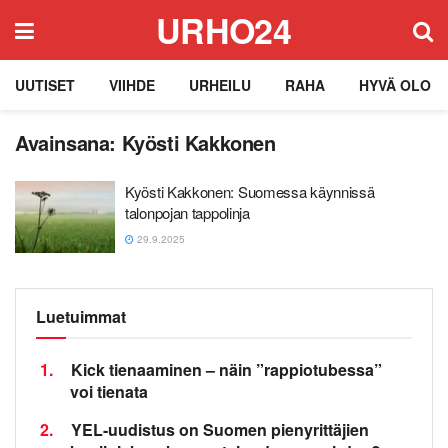
URHO24
UUTISET
VIIHDE
URHEILU
RAHA
HYVÄ OLO
Avainsana:
Kyösti Kakkonen
Kyösti Kakkonen: Suomessa käynnissä
talonpojan tappolinja
29.9.2025
Luetuimmat
1.
Kick tienaaminen – näin ”rappiotubessa”
voi tienata
2.
YEL-uudistus on Suomen pienyrittäjien