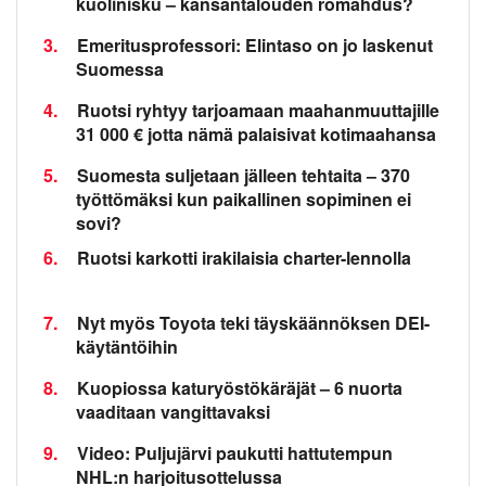
kuolinisku – kansantalouden romahdus?
3.
Emeritusprofessori: Elintaso on jo laskenut
Suomessa
4.
Ruotsi ryhtyy tarjoamaan maahanmuuttajille
31 000 € jotta nämä palaisivat kotimaahansa
5.
Suomesta suljetaan jälleen tehtaita – 370
työttömäksi kun paikallinen sopiminen ei
sovi?
6.
Ruotsi karkotti irakilaisia charter-lennolla
7.
Nyt myös Toyota teki täyskäännöksen DEI-
käytäntöihin
8.
Kuopiossa katuryöstökäräjät – 6 nuorta
vaaditaan vangittavaksi
9.
Video: Puljujärvi paukutti hattutempun
NHL:n harjoitusottelussa