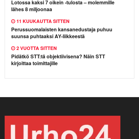
Lotossa kaksi 7 oikein -tulosta – molemmille
lähes 8 miljoonaa
11 KUUKAUTTA SITTEN
Perussuomalaisten kansanedustaja puhuu
suunsa puhtaaksi AY-liikkeestä
2 VUOTTA SITTEN
Pidätkö STT:tä objektiivisena? Näin STT
kirjoittaa toimittajille