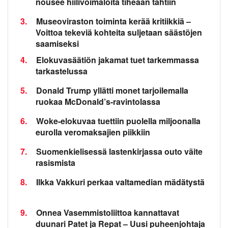
nousee hiilivoimaloita tiheään tahtiin
3.
Museoviraston toiminta kerää kritiikkiä –
Voittoa tekeviä kohteita suljetaan säästöjen
saamiseksi
4.
Elokuvasäätiön jakamat tuet tarkemmassa
tarkastelussa
5.
Donald Trump yllätti monet tarjoilemalla
ruokaa McDonald’s-ravintolassa
6.
Woke-elokuvaa tuettiin puolella miljoonalla
eurolla veromaksajien piikkiin
7.
Suomenkielisessä lastenkirjassa outo väite
rasismista
8.
Ilkka Vakkuri perkaa valtamedian mädätystä
9.
Onnea Vasemmistoliittoa kannattavat
duunari Patet ja Repat – Uusi puheenjohtaja