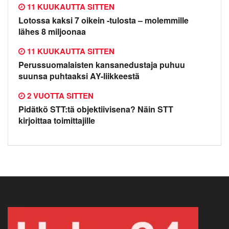
11 KUUKAUTTA SITTEN
Lotossa kaksi 7 oikein -tulosta – molemmille
lähes 8 miljoonaa
11 KUUKAUTTA SITTEN
Perussuomalaisten kansanedustaja puhuu
suunsa puhtaaksi AY-liikkeestä
2 VUOTTA SITTEN
Pidätkö STT:tä objektiivisena? Näin STT
kirjoittaa toimittajille