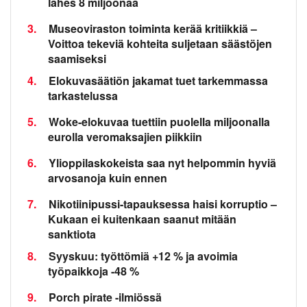
lähes 8 miljoonaa
3.
Museoviraston toiminta kerää kritiikkiä –
Voittoa tekeviä kohteita suljetaan säästöjen
saamiseksi
4.
Elokuvasäätiön jakamat tuet tarkemmassa
tarkastelussa
5.
Woke-elokuvaa tuettiin puolella miljoonalla
eurolla veromaksajien piikkiin
6.
Ylioppilaskokeista saa nyt helpommin hyviä
arvosanoja kuin ennen
7.
Nikotiinipussi-tapauksessa haisi korruptio –
Kukaan ei kuitenkaan saanut mitään
sanktiota
8.
Syyskuu: työttömiä +12 % ja avoimia
työpaikkoja -48 %
9.
Porch pirate -ilmiössä