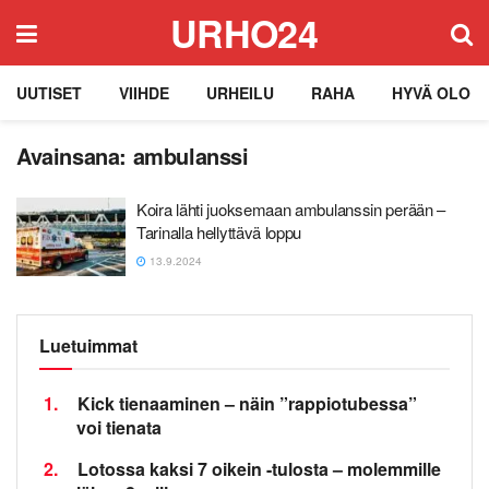
URHO24
UUTISET
VIIHDE
URHEILU
RAHA
HYVÄ OLO
Avainsana:
ambulanssi
Koira lähti juoksemaan ambulanssin perään –
Tarinalla hellyttävä loppu
13.9.2024
Luetuimmat
1.
Kick tienaaminen – näin ”rappiotubessa”
voi tienata
2.
Lotossa kaksi 7 oikein -tulosta – molemmille