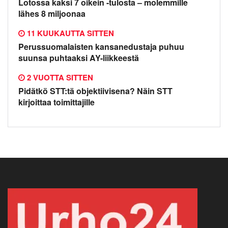
Lotossa kaksi 7 oikein -tulosta – molemmille
lähes 8 miljoonaa
11 KUUKAUTTA SITTEN
Perussuomalaisten kansanedustaja puhuu
suunsa puhtaaksi AY-liikkeestä
2 VUOTTA SITTEN
Pidätkö STT:tä objektiivisena? Näin STT
kirjoittaa toimittajille