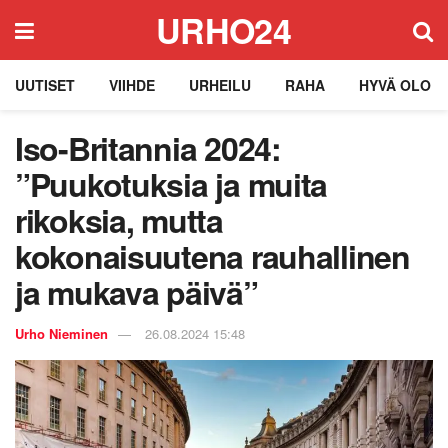
URHO24
UUTISET
VIIHDE
URHEILU
RAHA
HYVÄ OLO
Iso-Britannia 2024:
”Puukotuksia ja muita
rikoksia, mutta
kokonaisuutena rauhallinen
ja mukava päivä”
Urho Nieminen
26.08.2024 15:48