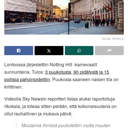
KUVA: PEXELS
Lontoossa järjestettiin Notting Hill -karnevaalit
sunnuntaina. Tulos:
3 puukotusta, 90 pidätystä ja 15
poliisia pahoinpideltiin
. Puukosta saaneen naisen tila on
kriittinen.
Videolla Sky Newsin reportteri listaa aluksi raportoituja
rikoksia, ja toteaa sitten perään, että kokonaisuutena on
ollut rauhallinen ja mukava päivä:
Muutamia ihmisiä puukotettiin mutta muuten