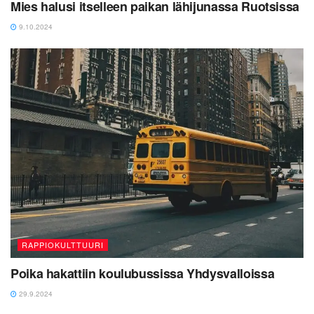
Mies halusi itselleen paikan lähijunassa Ruotsissa
9.10.2024
RAPPIOKULTTUURI
Poika hakattiin koulubussissa Yhdysvalloissa
29.9.2024