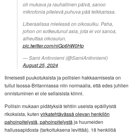
oli mukava ja rauhallinen päivä, sanoo
mikrofonia pitelevä puhuva pää telkkarissa.
Liberaalissa mielessä on oikosulku. Paha,
johon on sotkeutunut asia, jota ei voi sanoa,
aiheuttaa oikosulun.
pic.twitter.com/niGp6hW0Hp
— Sami Antinniemi (@SamiAntinniemi)
August 25, 2024
Ilmeisesti puukotuksista ja poliisien hakkaamisesta on
tullut Isossa-Britanniassa niin normaalia, että edes juhlien
onnistuminen ei ole sellaisista kiinni.
Poliisin mukaan pidätyksiä tehtiin useista epäillyistä
rikoksista, kuten
virkatehtävässä olevan henkilön
pahoinpitelystä, pahoinpitelystä
ja huumeiden
hallussapidosta (tarkoituksena levittää). 18 henkilöä