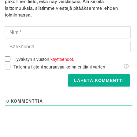
pakollinen tieto, eikä näy viestissäsi. Älä kirjoita
laittomuuksia, siistimme viestejä pitääksemme lehden
toiminnassa.
Nim
Säh
Hyväksyn sivuston
käyttöehdot
.
Tallenna tietoni seuraavaa kommenttiani varten
0
KOMMENTTIA