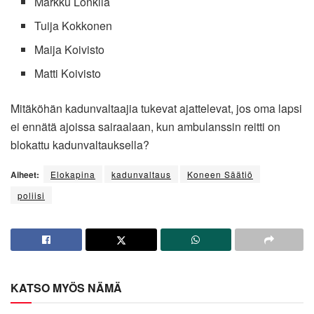
Markku Lonkila
Tuija Kokkonen
Maija Koivisto
Matti Koivisto
Mitäköhän kadunvaltaajia tukevat ajattelevat, jos oma lapsi
ei ennätä ajoissa sairaalaan, kun ambulanssin reitti on
blokattu kadunvaltauksella?
Aiheet:
Elokapina
kadunvaltaus
Koneen Säätiö
poliisi
KATSO MYÖS NÄMÄ