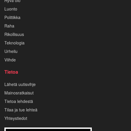
Hyvä olo
Luonto
Politiikka
Raha
Rikollisuus
Teknologia
Urheilu
Viihde
Tietoa
Lähetä uutisvihje
Mainosratkaisut
Tietoa lehdestä
Tilaa ja tue lehteä
Yhteystiedot