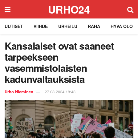
URHO24
UUTISET
VIIHDE
URHEILU
RAHA
HYVÄ OLO
Kansalaiset ovat saaneet
tarpeekseen
vasemmistolaisten
kadunvaltauksista
Urho Nieminen
27.08.2024 18:43