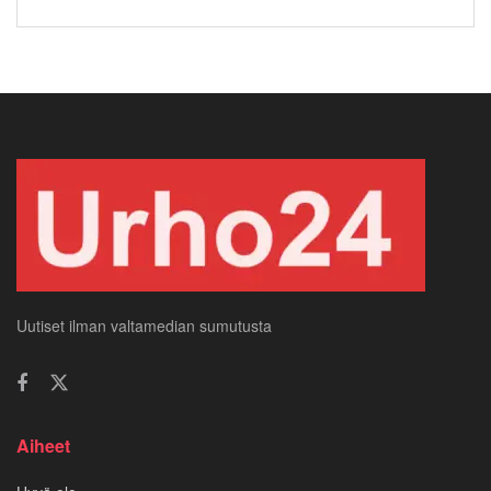
Uutiset ilman valtamedian sumutusta
Aiheet