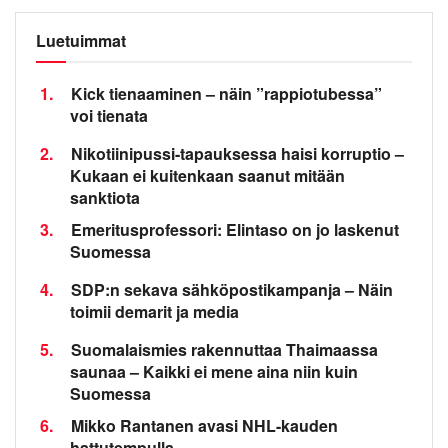
Luetuimmat
1.
Kick tienaaminen – näin ”rappiotubessa”
voi tienata
2.
Nikotiinipussi-tapauksessa haisi korruptio –
Kukaan ei kuitenkaan saanut mitään
sanktiota
3.
Emeritusprofessori: Elintaso on jo laskenut
Suomessa
4.
SDP:n sekava sähköpostikampanja – Näin
toimii demarit ja media
5.
Suomalaismies rakennuttaa Thaimaassa
saunaa – Kaikki ei mene aina niin kuin
Suomessa
6.
Mikko Rantanen avasi NHL-kauden
hattutempulla