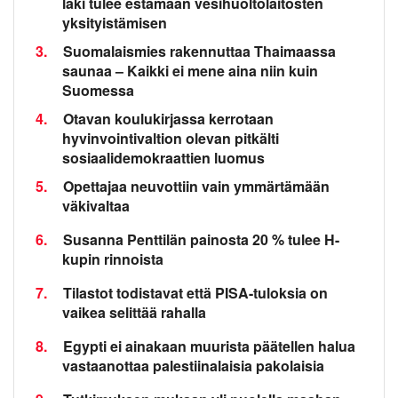
laki tulee estämään vesihuoltolaitosten
yksityistämisen
3.
Suomalaismies rakennuttaa Thaimaassa
saunaa – Kaikki ei mene aina niin kuin
Suomessa
4.
Otavan koulukirjassa kerrotaan
hyvinvointivaltion olevan pitkälti
sosiaalidemokraattien luomus
5.
Opettajaa neuvottiin vain ymmärtämään
väkivaltaa
6.
Susanna Penttilän painosta 20 % tulee H-
kupin rinnoista
7.
Tilastot todistavat että PISA-tuloksia on
vaikea selittää rahalla
8.
Egypti ei ainakaan muurista päätellen halua
vastaanottaa palestiinalaisia pakolaisia