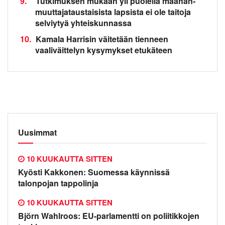
9.
Tutkimuksen mukaan yli puolella maahan­
muuttaja­taustaisista lapsista ei ole taitoja
selviytyä yhteiskunnassa
10.
Kamala Harrisin väitetään tienneen
vaaliväittelyn kysymykset etukäteen
Uusimmat
10 KUUKAUTTA SITTEN
Kyösti Kakkonen: Suomessa käynnissä
talonpojan tappolinja
10 KUUKAUTTA SITTEN
Björn Wahlroos: EU-parlamentti on poliitikkojen