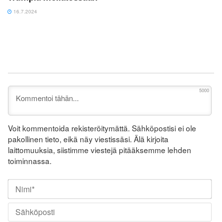
16.7.2024
5000
Voit kommentoida rekisteröitymättä. Sähköpostisi ei ole
pakollinen tieto, eikä näy viestissäsi. Älä kirjoita
laittomuuksia, siistimme viestejä pitääksemme lehden
toiminnassa.
Nim
Säh