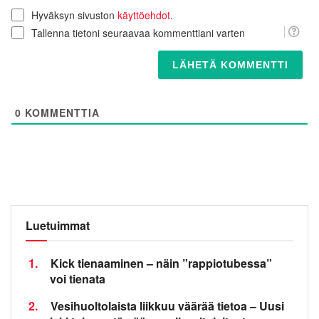
Hyväksyn sivuston
käyttöehdot
.
Tallenna tietoni seuraavaa kommenttiani varten
0
KOMMENTTIA
Luetuimmat
1.
Kick tienaaminen – näin ”rappiotubessa”
voi tienata
2.
Vesihuoltolaista liikkuu väärää tietoa – Uusi