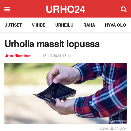
URHO24
UUTISET
VIIHDE
URHEILU
RAHA
HYVÄ OLO
Urholla massit lopussa
Urho Nieminen
15.10.2024 15:11
KUVA: UNSPLASH