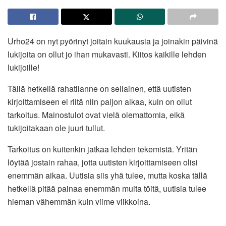
Urho24 on nyt pyörinyt joitain kuukausia ja joinakin päivinä
lukijoita on ollut jo ihan mukavasti. Kiitos kaikille lehden
lukijoille!
Tällä hetkellä rahatilanne on sellainen, että uutisten
kirjoittamiseen ei riitä niin paljon aikaa, kuin on ollut
tarkoitus. Mainostulot ovat vielä olemattomia, eikä
tukijoitakaan ole juuri tullut.
Tarkoitus on kuitenkin jatkaa lehden tekemistä. Yritän
löytää jostain rahaa, jotta uutisten kirjoittamiseen olisi
enemmän aikaa. Uutisia siis yhä tulee, mutta koska tällä
hetkellä pitää painaa enemmän muita töitä, uutisia tulee
hieman vähemmän kuin viime viikkoina.