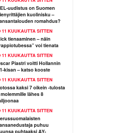
11 KUUKAUTTA SITTEN
EL-uudistus on Suomen
ienyrittäjien kuolinisku –
ansantalouden romahdus?
11 KUUKAUTTA SITTEN
ick tienaaminen – näin
rappiotubessa” voi tienata
11 KUUKAUTTA SITTEN
scar Piastri voitti Hollannin
1-kisan – katso kooste
11 KUUKAUTTA SITTEN
otossa kaksi 7 oikein -tulosta
 molemmille lähes 8
iljoonaa
11 KUUKAUTTA SITTEN
erussuomalaisten
ansanedustaja puhuu
uunsa puhtaaksi AY-