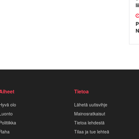
l
P
N
Aiheet
Tietoa
Hyvä olo
Lähetä uutisvihje
Luonto
Mainosratkaisut
Politiikka
Tietoa lehdestä
Raha
Tilaa ja tue lehteä