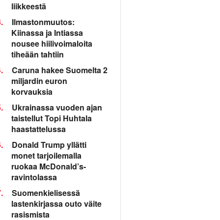
liikkeestä
.
Ilmastonmuutos:
Kiinassa ja Intiassa
nousee hiilivoimaloita
tiheään tahtiin
.
Caruna hakee Suomelta 2
miljardin euron
korvauksia
.
Ukrainassa vuoden ajan
taistellut Topi Huhtala
haastattelussa
.
Donald Trump yllätti
monet tarjoilemalla
ruokaa McDonald’s-
ravintolassa
.
Suomenkielisessä
lastenkirjassa outo väite
rasismista