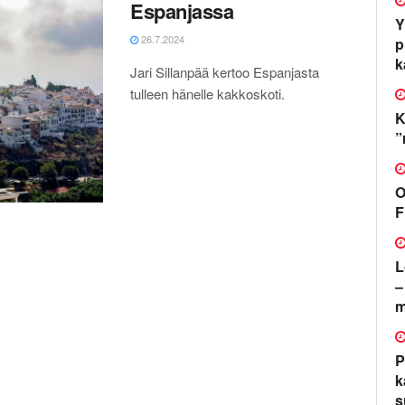
Espanjassa
Y
26.7.2024
p
k
Jari Sillanpää kertoo Espanjasta
tulleen hänelle kakkoskoti.
K
”
O
F
L
–
m
P
k
s