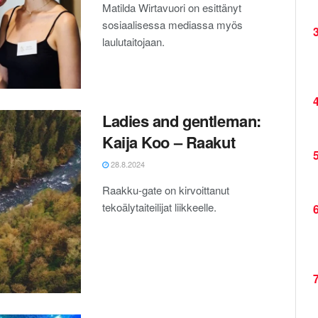
Matilda Wirtavuori on esittänyt
sosiaalisessa mediassa myös
3
laulutaitojaan.
4
Ladies and gentleman:
Kaija Koo – Raakut
5
28.8.2024
Raakku-gate on kirvoittanut
tekoälytaiteilijat liikkeelle.
6
7