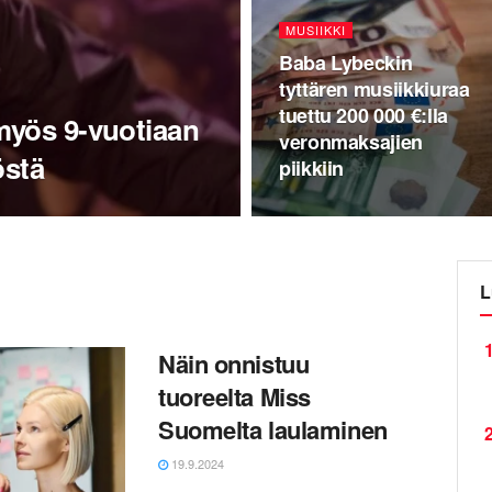
MUSIIKKI
Baba Lybeckin
tyttären musiikkiuraa
tuettu 200 000 €:lla
myös 9-vuotiaan
veronmaksajien
östä
piikkiin
L
1
Näin onnistuu
tuoreelta Miss
Suomelta laulaminen
2
19.9.2024