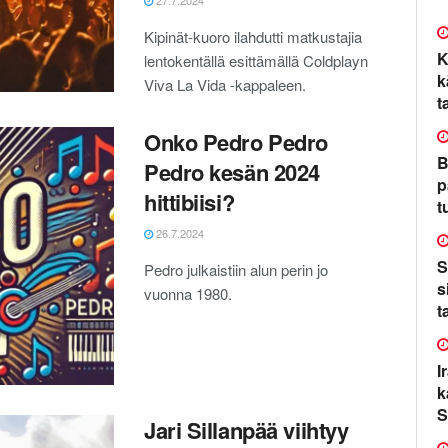
27.7.2024
Kipinät-kuoro ilahdutti matkustajia
K
lentokentällä esittämällä Coldplayn
k
Viva La Vida -kappaleen.
t
Onko Pedro Pedro
B
Pedro kesän 2024
p
hittibiisi?
t
26.7.2024
S
Pedro julkaistiin alun perin jo
s
vuonna 1980.
t
I
k
S
Jari Sillanpää viihtyy