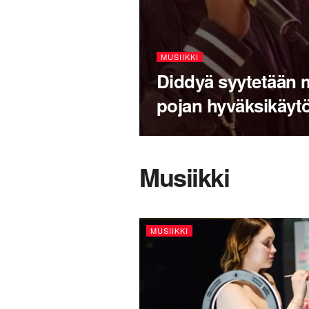
MUSIIKKI
Diddyä syytetään 
pojan hyväksikäyt
Musiikki
MUSIIKKI