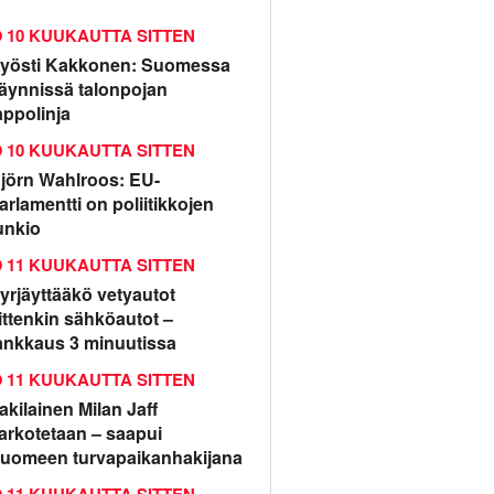
10 KUUKAUTTA SITTEN
yösti Kakkonen: Suomessa
äynnissä talonpojan
appolinja
10 KUUKAUTTA SITTEN
jörn Wahlroos: EU-
arlamentti on poliitikkojen
unkio
11 KUUKAUTTA SITTEN
yrjäyttääkö vetyautot
ittenkin sähköautot –
ankkaus 3 minuutissa
11 KUUKAUTTA SITTEN
rakilainen Milan Jaff
arkotetaan – saapui
uomeen turvapaikanhakijana