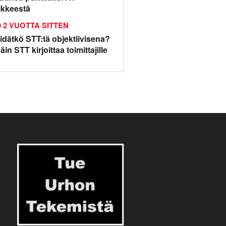
iikkeestä
2 VUOTTA SITTEN
idätkö STT:tä objektiivisena?
äin STT kirjoittaa toimittajille