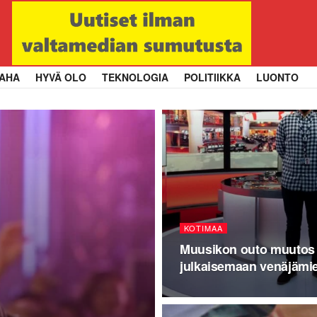
AHA
HYVÄ OLO
TEKNOLOGIA
POLITIIKKA
LUONTO
KOTIMAA
Muusikon outo muutos 
julkaisemaan venäjämiel