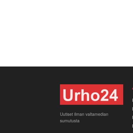
Uutiset ilman valtamedian
sumutusta