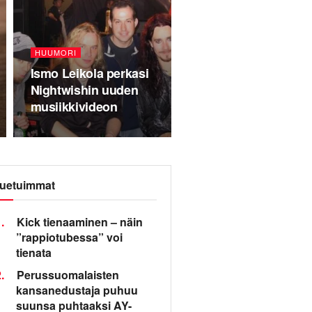
HUUMORI
Ismo Leikola perkasi
Nightwishin uuden
musiikkivideon
uetuimmat
.
Kick tienaaminen – näin
”rappiotubessa” voi
tienata
.
Perussuomalaisten
kansanedustaja puhuu
suunsa puhtaaksi AY-