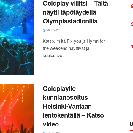
Coldplay villitsi – Tältä
8
näytti täpötäydellä
Olympiastadionilla
9
28.7.2024
Katso, miltä Fix you ja Hymn for
1
the weekend näyttivät ja
kuulostivat.
Coldplaylle
kunnianosoitus
Helsinki-Vantaan
lentokentällä – Katso
video
U