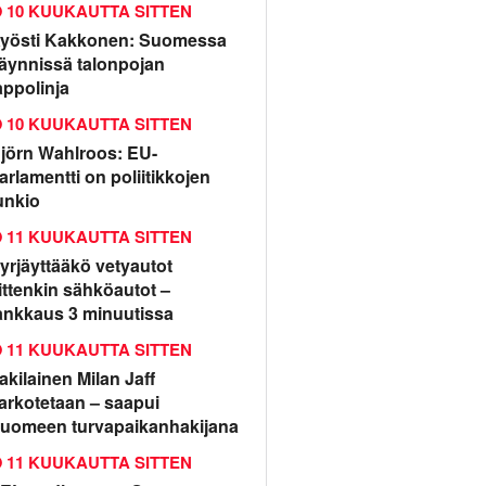
10 KUUKAUTTA SITTEN
yösti Kakkonen: Suomessa
äynnissä talonpojan
appolinja
10 KUUKAUTTA SITTEN
jörn Wahlroos: EU-
arlamentti on poliitikkojen
unkio
11 KUUKAUTTA SITTEN
yrjäyttääkö vetyautot
ittenkin sähköautot –
ankkaus 3 minuutissa
11 KUUKAUTTA SITTEN
rakilainen Milan Jaff
arkotetaan – saapui
uomeen turvapaikanhakijana
11 KUUKAUTTA SITTEN