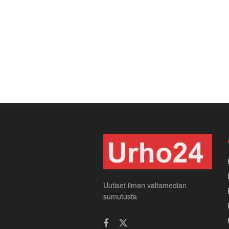
Uutiset ilman valtamedian
sumutusta