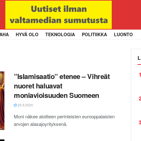
AHA
HYVÄ OLO
TEKNOLOGIA
POLITIIKKA
LUONTO
L
1
”Islamisaatio” etenee – Vihreät
nuoret haluavat
moniavioisuuden Suomeen
2
25.9.2024
Moni näkee aloitteen perinteisten eurooppalaisten
3
arvojen alasajoyrityksenä.