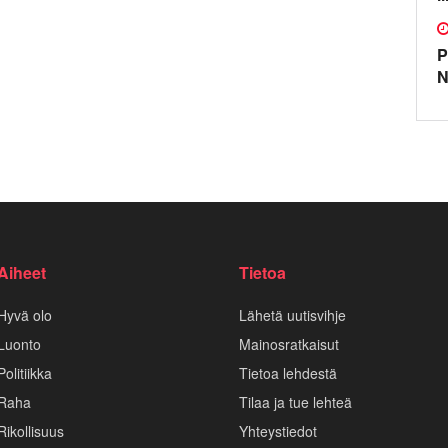
P
N
Aiheet
Tietoa
Hyvä olo
Lähetä uutisvihje
Luonto
Mainosratkaisut
Politiikka
Tietoa lehdestä
Raha
Tilaa ja tue lehteä
Rikollisuus
Yhteystiedot