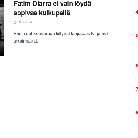
Fatim Diarra ei vain löydä
sopivaa kulkupeliä
4
16.8.2024
Ensin sähköpyörään liittyvät lahjusepäilyt ja nyt
5
taksimatkat.
6
7
8