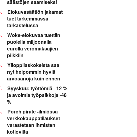
säästöjen saamiseksi
.
Elokuvasäätiön jakamat
tuet tarkemmassa
tarkastelussa
.
Woke-elokuvaa tuettiin
puolella miljoonalla
eurolla veromaksajien
piikkiin
.
Ylioppilaskokeista saa
nyt helpommin hyviä
arvosanoja kuin ennen
.
Syyskuu: työttömiä +12 %
ja avoimia työpaikkoja -48
%
.
Porch pirate -ilmiössä
verkkokauppatilaukset
varastetaan ihmisten
kotiovilta