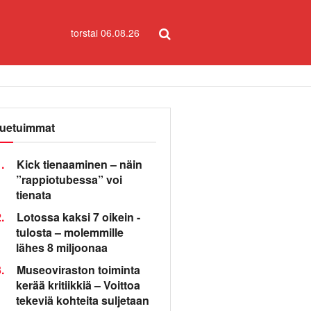
torstai 06.08.26
uetuimmat
.
Kick tienaaminen – näin
”rappiotubessa” voi
tienata
.
Lotossa kaksi 7 oikein -
tulosta – molemmille
lähes 8 miljoonaa
.
Museoviraston toiminta
kerää kritiikkiä – Voittoa
tekeviä kohteita suljetaan