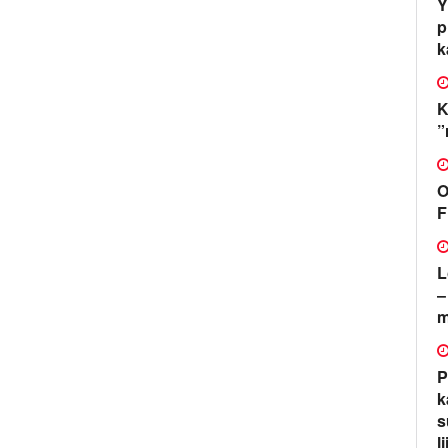
Y
p
k
K
”
O
F
L
–
m
P
k
s
l