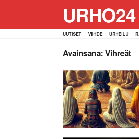
URHO24
UUTISET
VIIHDE
URHEILU
R
Avainsana:
Vihreät