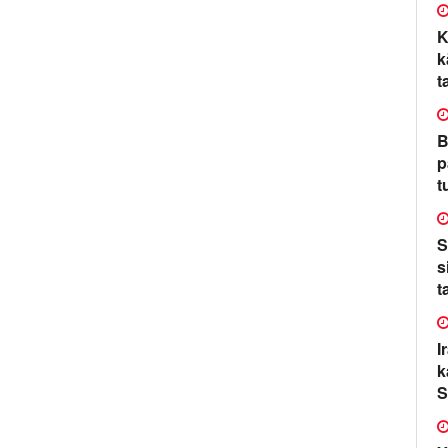
K
k
t
B
p
t
S
s
t
I
k
S