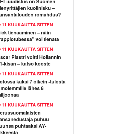
EL-uudistus on Suomen
ienyrittäjien kuolinisku –
ansantalouden romahdus?
11 KUUKAUTTA SITTEN
ick tienaaminen – näin
rappiotubessa” voi tienata
11 KUUKAUTTA SITTEN
scar Piastri voitti Hollannin
1-kisan – katso kooste
11 KUUKAUTTA SITTEN
otossa kaksi 7 oikein -tulosta
 molemmille lähes 8
iljoonaa
11 KUUKAUTTA SITTEN
erussuomalaisten
ansanedustaja puhuu
uunsa puhtaaksi AY-
iikkeestä