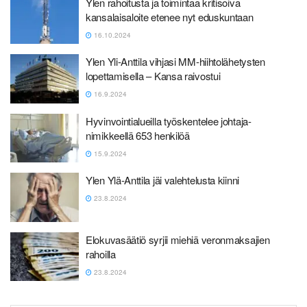
Ylen rahoitusta ja toimintaa kritisoiva
kansalaisaloite etenee nyt eduskuntaan
16.10.2024
Ylen Yli-Anttila vihjasi MM-hiihtolähetysten
lopettamisella – Kansa raivostui
16.9.2024
Hyvinvointi­alueilla työskentelee johtaja-
nimikkeellä 653 henkilöä
15.9.2024
Ylen Ylä-Anttila jäi valehtelusta kiinni
23.8.2024
Elokuvasäätiö syrjii miehiä veronmaksajien
rahoilla
23.8.2024