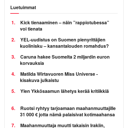
Luetuimmat
1.
Kick tienaaminen – näin ”rappiotubessa”
voi tienata
2.
YEL-uudistus on Suomen pienyrittäjien
kuolinisku – kansantalouden romahdus?
3.
Caruna hakee Suomelta 2 miljardin euron
korvauksia
4.
Matilda Wirtavuoren Miss Universe -
kisakuva julkaistu
5.
Ylen Ykkösaamun lähetys kerää kritiikkiä
6.
Ruotsi ryhtyy tarjoamaan maahanmuuttajille
31 000 € jotta nämä palaisivat kotimaahansa
7.
Maahanmuuttaja muutti takaisin Irakiin,