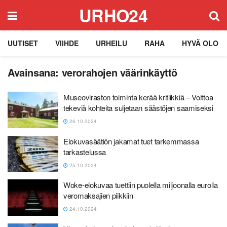
URHO24
UUTISET
VIIHDE
URHEILU
RAHA
HYVÄ OLO
Avainsana:
verorahojen väärinkäyttö
Museoviraston toiminta kerää kritiikkiä – Voittoa
tekeviä kohteita suljetaan säästöjen saamiseksi
26.10.2024
Elokuvasäätiön jakamat tuet tarkemmassa
tarkastelussa
25.10.2024
Woke-elokuvaa tuettiin puolella miljoonalla eurolla
veromaksajien piikkiin
24.10.2024