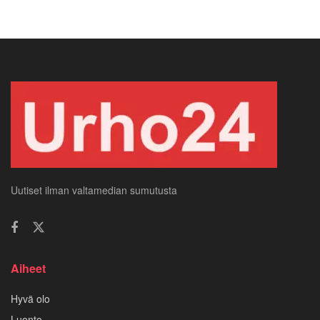
Uutiset ilman valtamedian sumutusta
Aiheet
Hyvä olo
Luonto