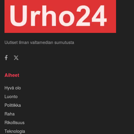
Uutiset ilman valtamedian sumutusta
Aiheet
Hyvä olo
Luonto
Politiikka
Raha
Rikollisuus
Teknologia