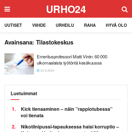
URHO24
UUTISET
VIIHDE
URHEILU
RAHA
HYVÄ OLO
Avainsana:
Tilastokeskus
Emeritusprofessori Matti Virén: 60 000
ulkomaalaista työtöntä kesäkuussa
30.9.2024
Luetuimmat
1.
Kick tienaaminen – näin ”rappiotubessa”
voi tienata
2.
Nikotiinipussi-tapauksessa haisi korruptio –