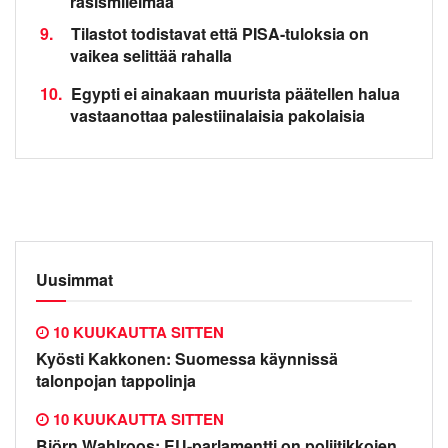
rasismileimaa
9.
Tilastot todistavat että PISA-tuloksia on
vaikea selittää rahalla
10.
Egypti ei ainakaan muurista päätellen halua
vastaanottaa palestiinalaisia pakolaisia
Uusimmat
10 KUUKAUTTA SITTEN
Kyösti Kakkonen: Suomessa käynnissä
talonpojan tappolinja
10 KUUKAUTTA SITTEN
Björn Wahlroos: EU-parlamentti on poliitikkojen