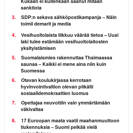
Kukaan ei kuitenkaan saanut mitään
sanktiota
3.
SDP:n sekava sähköpostikampanja – Näin
toimii demarit ja media
4.
Vesihuoltolaista liikkuu väärää tietoa – Uusi
laki tulee estämään vesihuoltolaitosten
yksityistämisen
5.
Suomalaismies rakennuttaa Thaimaassa
saunaa – Kaikki ei mene aina niin kuin
Suomessa
6.
Otavan koulukirjassa kerrotaan
hyvinvointivaltion olevan pitkälti
sosiaalidemokraattien luomus
7.
Opettajaa neuvottiin vain ymmärtämään
väkivaltaa
8.
17 Euroopan maata vaatii maahanmuuttoon
tiukennuksia – Suomi pelkää vielä