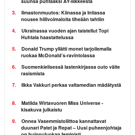
suunsa puhtaaksi AY-liikkeestä
3.
Ilmastonmuutos: Kiinassa ja Intiassa
nousee hiilivoimaloita tiheään tahtiin
4.
Ukrainassa vuoden ajan taistellut Topi
Huhtala haastattelussa
5.
Donald Trump yllätti monet tarjoilemalla
ruokaa McDonald’s-ravintolassa
6.
Suomenkielisessä lastenkirjassa outo väite
rasismista
7.
Ilkka Vakkuri perkaa valtamedian mädätystä
8.
Matilda Wirtavuoren Miss Universe -
kisakuva julkaistu
9.
Onnea Vasemmistoliittoa kannattavat
duunari Patet ja Repat – Uusi puheenjohtaja
on huippuluokan feministi