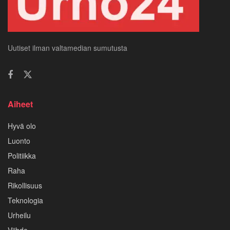
Uutiset ilman valtamedian sumutusta
Aiheet
Hyvä olo
Luonto
Politiikka
Raha
Rikollisuus
Teknologia
Urheilu
Viihde