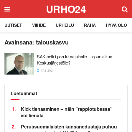
URHO24
UUTISET
VIIHDE
URHEILU
RAHA
HYVÄ OLO
Avainsana:
talouskasvu
SAK potkii porukkaa pihalle – lopun alkua
Keskusjärjestölle?
17.8.2024
Luetuimmat
1.
Kick tienaaminen – näin ”rappiotubessa”
voi tienata
2.
Perussuomalaisten kansanedustaja puhuu