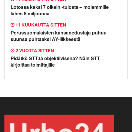
Lotossa kaksi 7 oikein -tulosta – molemmille
lähes 8 miljoonaa
11 KUUKAUTTA SITTEN
Perussuomalaisten kansanedustaja puhuu
suunsa puhtaaksi AY-liikkeestä
2 VUOTTA SITTEN
Pidätkö STT:tä objektiivisena? Näin STT
kirjoittaa toimittajille