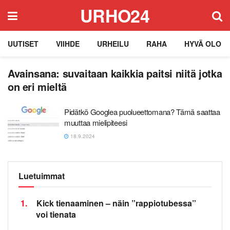
URHO24
UUTISET
VIIHDE
URHEILU
RAHA
HYVÄ OLO
Avainsana:
suvaitaan kaikkia paitsi niitä jotka
on eri mieltä
Pidätkö Googlea puolueettomana? Tämä saattaa
muuttaa mielipiteesi
18.9.2024
Luetuimmat
1.
Kick tienaaminen – näin ”rappiotubessa”
voi tienata