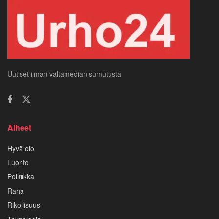
Uutiset ilman valtamedian sumutusta
Aiheet
Hyvä olo
Luonto
Politiikka
Raha
Rikollisuus
Teknologia