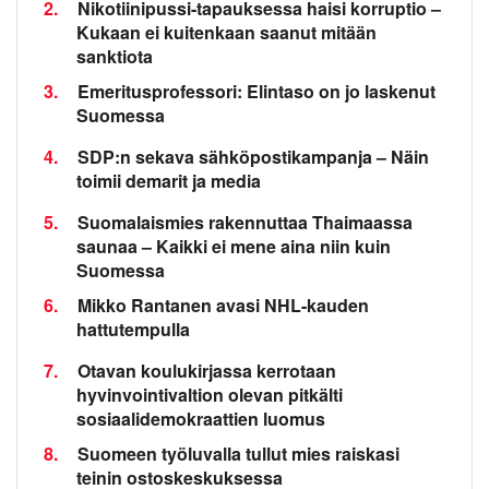
2.
Nikotiinipussi-tapauksessa haisi korruptio –
Kukaan ei kuitenkaan saanut mitään
sanktiota
3.
Emeritusprofessori: Elintaso on jo laskenut
Suomessa
4.
SDP:n sekava sähköpostikampanja – Näin
toimii demarit ja media
5.
Suomalaismies rakennuttaa Thaimaassa
saunaa – Kaikki ei mene aina niin kuin
Suomessa
6.
Mikko Rantanen avasi NHL-kauden
hattutempulla
7.
Otavan koulukirjassa kerrotaan
hyvinvointivaltion olevan pitkälti
sosiaalidemokraattien luomus
8.
Suomeen työluvalla tullut mies raiskasi
teinin ostoskeskuksessa