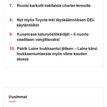
7.
Ruotsi karkotti irakilaisia charter-lennolla
8.
Nyt myös Toyota teki täyskäännöksen DEI-
käytäntöihin
9.
Kuopiossa katuryöstökäräjät – 6 nuorta
vaaditaan vangittavaksi
10.
Patrik Laine loukkaantui jälleen – Laine kärsi
loukkaantumisesta myös viime kauden
alussa
Uusimmat