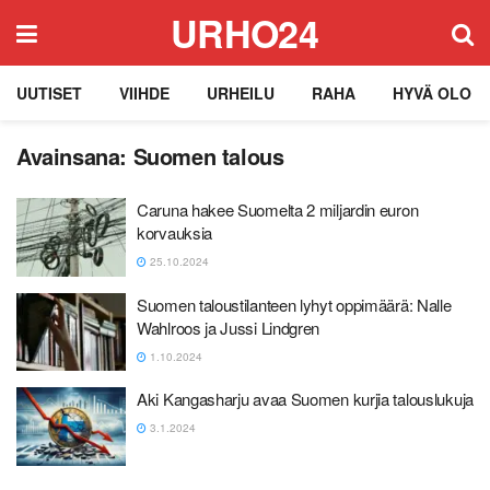
URHO24
UUTISET
VIIHDE
URHEILU
RAHA
HYVÄ OLO
Avainsana:
Suomen talous
Caruna hakee Suomelta 2 miljardin euron
korvauksia
25.10.2024
Suomen taloustilanteen lyhyt oppimäärä: Nalle
Wahlroos ja Jussi Lindgren
1.10.2024
Aki Kangasharju avaa Suomen kurjia talouslukuja
3.1.2024