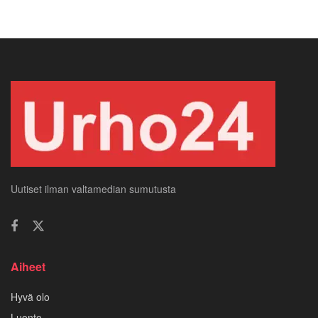
Uutiset ilman valtamedian sumutusta
Aiheet
Hyvä olo
Luonto