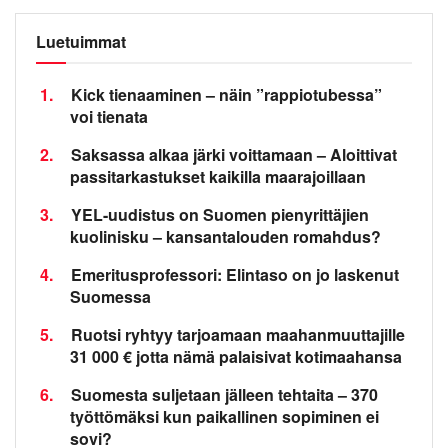
Luetuimmat
1.
Kick tienaaminen – näin ”rappiotubessa”
voi tienata
2.
Saksassa alkaa järki voittamaan – Aloittivat
passitarkastukset kaikilla maarajoillaan
3.
YEL-uudistus on Suomen pienyrittäjien
kuolinisku – kansantalouden romahdus?
4.
Emeritusprofessori: Elintaso on jo laskenut
Suomessa
5.
Ruotsi ryhtyy tarjoamaan maahanmuuttajille
31 000 € jotta nämä palaisivat kotimaahansa
6.
Suomesta suljetaan jälleen tehtaita – 370
työttömäksi kun paikallinen sopiminen ei
sovi?