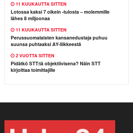
11 KUUKAUTTA SITTEN
Lotossa kaksi 7 oikein -tulosta – molemmille
lähes 8 miljoonaa
11 KUUKAUTTA SITTEN
Perussuomalaisten kansanedustaja puhuu
suunsa puhtaaksi AY-liikkeestä
2 VUOTTA SITTEN
Pidätkö STT:tä objektiivisena? Näin STT
kirjoittaa toimittajille