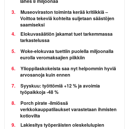
lähes 8 miljoonaa
3.
Museoviraston toiminta kerää kritiikkiä –
Voittoa tekeviä kohteita suljetaan säästöjen
saamiseksi
4.
Elokuvasäätiön jakamat tuet tarkemmassa
tarkastelussa
5.
Woke-elokuvaa tuettiin puolella miljoonalla
eurolla veromaksajien piikkiin
6.
Ylioppilaskokeista saa nyt helpommin hyviä
arvosanoja kuin ennen
7.
Syyskuu: työttömiä +12 % ja avoimia
työpaikkoja -48 %
8.
Porch pirate -ilmiössä
verkkokauppatilaukset varastetaan ihmisten
kotiovilta
9.
Lakiesitys työperäisten oleskelulupien