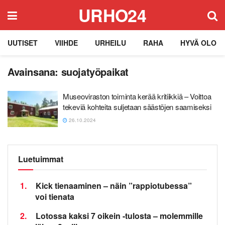
URHO24
UUTISET
VIIHDE
URHEILU
RAHA
HYVÄ OLO
Avainsana:
suojatyöpaikat
Museoviraston toiminta kerää kritiikkiä – Voittoa
tekeviä kohteita suljetaan säästöjen saamiseksi
26.10.2024
Luetuimmat
1.
Kick tienaaminen – näin ”rappiotubessa”
voi tienata
2.
Lotossa kaksi 7 oikein -tulosta – molemmille