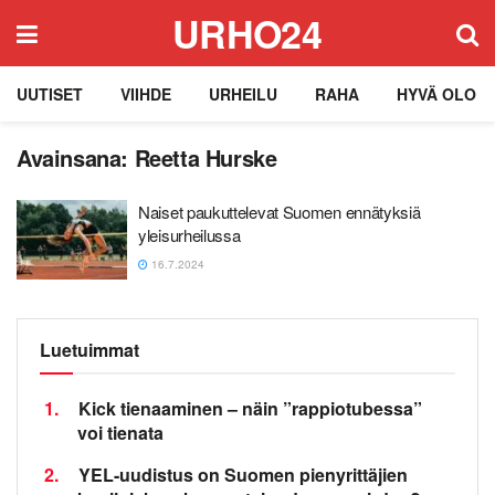
URHO24
UUTISET
VIIHDE
URHEILU
RAHA
HYVÄ OLO
Avainsana:
Reetta Hurske
Naiset paukuttelevat Suomen ennätyksiä
yleisurheilussa
16.7.2024
Luetuimmat
1.
Kick tienaaminen – näin ”rappiotubessa”
voi tienata
2.
YEL-uudistus on Suomen pienyrittäjien