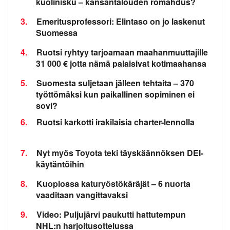
kuolinisku – kansantalouden romahdus?
3.
Emeritusprofessori: Elintaso on jo laskenut
Suomessa
4.
Ruotsi ryhtyy tarjoamaan maahanmuuttajille
31 000 € jotta nämä palaisivat kotimaahansa
5.
Suomesta suljetaan jälleen tehtaita – 370
työttömäksi kun paikallinen sopiminen ei
sovi?
6.
Ruotsi karkotti irakilaisia charter-lennolla
7.
Nyt myös Toyota teki täyskäännöksen DEI-
käytäntöihin
8.
Kuopiossa katuryöstökäräjät – 6 nuorta
vaaditaan vangittavaksi
9.
Video: Puljujärvi paukutti hattutempun
NHL:n harjoitusottelussa