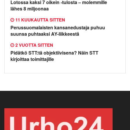
Lotossa kaksi 7 oikein -tulosta – molemmille
lähes 8 miljoonaa
11 KUUKAUTTA SITTEN
Perussuomalaisten kansanedustaja puhuu
suunsa puhtaaksi AY-liikkeestä
2 VUOTTA SITTEN
Pidätkö STT:tä objektiivisena? Näin STT
kirjoittaa toimittajille