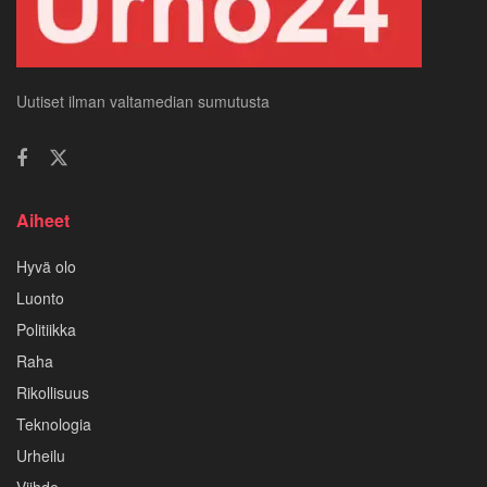
Uutiset ilman valtamedian sumutusta
Aiheet
Hyvä olo
Luonto
Politiikka
Raha
Rikollisuus
Teknologia
Urheilu
Viihde