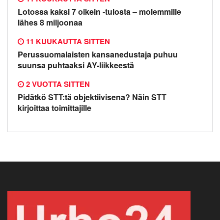
Lotossa kaksi 7 oikein -tulosta – molemmille
lähes 8 miljoonaa
11 KUUKAUTTA SITTEN
Perussuomalaisten kansanedustaja puhuu
suunsa puhtaaksi AY-liikkeestä
2 VUOTTA SITTEN
Pidätkö STT:tä objektiivisena? Näin STT
kirjoittaa toimittajille