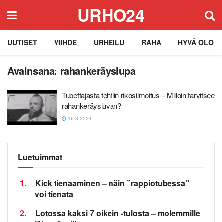
URHO24
UUTISET
VIIHDE
URHEILU
RAHA
HYVÄ OLO
Avainsana:
rahankeräyslupa
Tubettajasta tehtiin rikosilmoitus – Milloin tarvitsee
rahankeräysluvan?
16.8.2024
Luetuimmat
1.
Kick tienaaminen – näin ”rappiotubessa”
voi tienata
2.
Lotossa kaksi 7 oikein -tulosta – molemmille