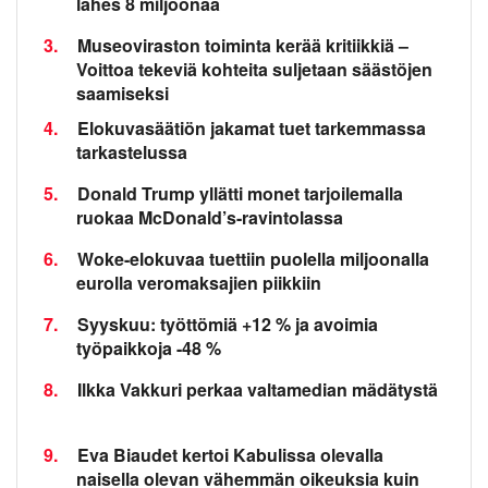
lähes 8 miljoonaa
3.
Museoviraston toiminta kerää kritiikkiä –
Voittoa tekeviä kohteita suljetaan säästöjen
saamiseksi
4.
Elokuvasäätiön jakamat tuet tarkemmassa
tarkastelussa
5.
Donald Trump yllätti monet tarjoilemalla
ruokaa McDonald’s-ravintolassa
6.
Woke-elokuvaa tuettiin puolella miljoonalla
eurolla veromaksajien piikkiin
7.
Syyskuu: työttömiä +12 % ja avoimia
työpaikkoja -48 %
8.
Ilkka Vakkuri perkaa valtamedian mädätystä
9.
Eva Biaudet kertoi Kabulissa olevalla
naisella olevan vähemmän oikeuksia kuin