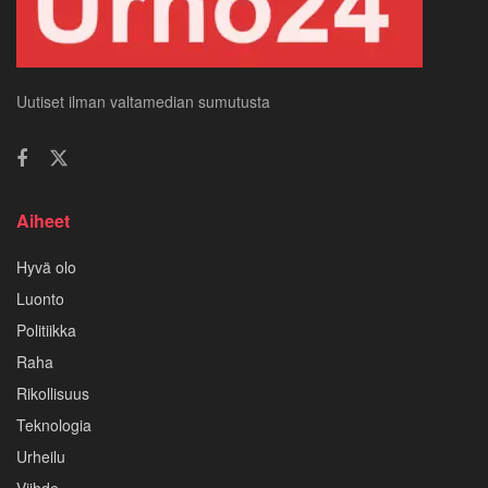
Uutiset ilman valtamedian sumutusta
Aiheet
Hyvä olo
Luonto
Politiikka
Raha
Rikollisuus
Teknologia
Urheilu
Viihde