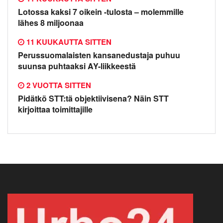
Lotossa kaksi 7 oikein -tulosta – molemmille
lähes 8 miljoonaa
11 KUUKAUTTA SITTEN
Perussuomalaisten kansanedustaja puhuu
suunsa puhtaaksi AY-liikkeestä
2 VUOTTA SITTEN
Pidätkö STT:tä objektiivisena? Näin STT
kirjoittaa toimittajille