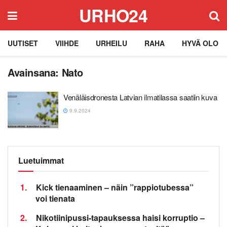
URHO24
UUTISET
VIIHDE
URHEILU
RAHA
HYVÄ OLO
Avainsana:
Nato
Venäläisdronesta Latvian ilmatilassa saatiin kuva
9.9.2024
Luetuimmat
1.
Kick tienaaminen – näin ”rappiotubessa”
voi tienata
2.
Nikotiinipussi-tapauksessa haisi korruptio –