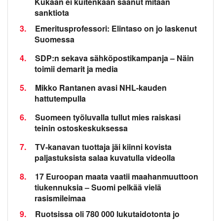
Kukaan ei kuitenkaan saanut mitään
sanktiota
3.
Emeritusprofessori: Elintaso on jo laskenut
Suomessa
4.
SDP:n sekava sähköpostikampanja – Näin
toimii demarit ja media
5.
Mikko Rantanen avasi NHL-kauden
hattutempulla
6.
Suomeen työluvalla tullut mies raiskasi
teinin ostoskeskuksessa
7.
TV-kanavan tuottaja jäi kiinni kovista
paljastuksista salaa kuvatulla videolla
8.
17 Euroopan maata vaatii maahanmuuttoon
tiukennuksia – Suomi pelkää vielä
rasismileimaa
9.
Ruotsissa oli 780 000 lukutaidotonta jo