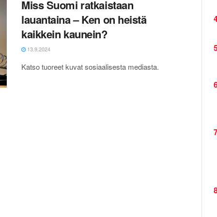
Miss Suomi ratkaistaan
lauantaina – Ken on heistä
4
kaikkein kaunein?
5
13.9.2024
Katso tuoreet kuvat sosiaalisesta mediasta.
6
7
8