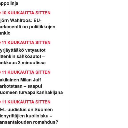
appolinja
10 KUUKAUTTA SITTEN
jörn Wahlroos: EU-
arlamentti on poliitikkojen
unkio
11 KUUKAUTTA SITTEN
yrjäyttääkö vetyautot
ittenkin sähköautot –
ankkaus 3 minuutissa
11 KUUKAUTTA SITTEN
rakilainen Milan Jaff
arkotetaan – saapui
uomeen turvapaikanhakijana
11 KUUKAUTTA SITTEN
EL-uudistus on Suomen
ienyrittäjien kuolinisku –
ansantalouden romahdus?