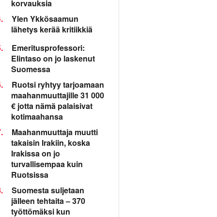
korvauksia
.
Ylen Ykkösaamun
lähetys kerää kritiikkiä
.
Emeritusprofessori:
Elintaso on jo laskenut
Suomessa
.
Ruotsi ryhtyy tarjoamaan
maahanmuuttajille 31 000
€ jotta nämä palaisivat
kotimaahansa
.
Maahanmuuttaja muutti
takaisin Irakiin, koska
Irakissa on jo
turvallisempaa kuin
Ruotsissa
.
Suomesta suljetaan
jälleen tehtaita – 370
työttömäksi kun