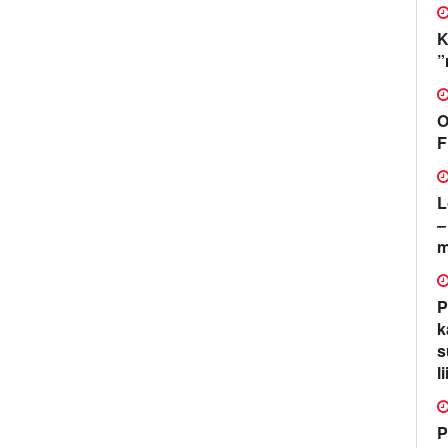
K
”
O
F
L
–
m
P
k
s
l
P