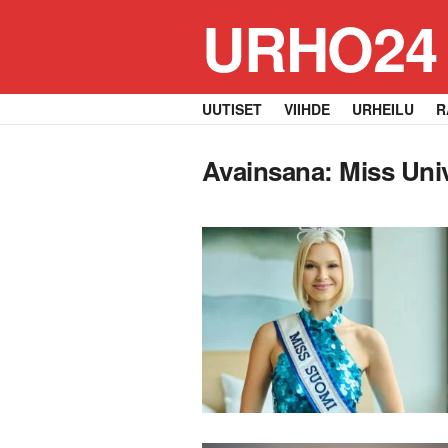
URHO24
UUTISET
VIIHDE
URHEILU
R
Avainsana:
Miss Uni