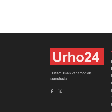
Uutiset ilman valtamedian
sumutusta