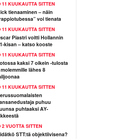
11 KUUKAUTTA SITTEN
ick tienaaminen – näin
rappiotubessa” voi tienata
11 KUUKAUTTA SITTEN
scar Piastri voitti Hollannin
1-kisan – katso kooste
11 KUUKAUTTA SITTEN
otossa kaksi 7 oikein -tulosta
 molemmille lähes 8
iljoonaa
11 KUUKAUTTA SITTEN
erussuomalaisten
ansanedustaja puhuu
uunsa puhtaaksi AY-
iikkeestä
2 VUOTTA SITTEN
idätkö STT:tä objektiivisena?