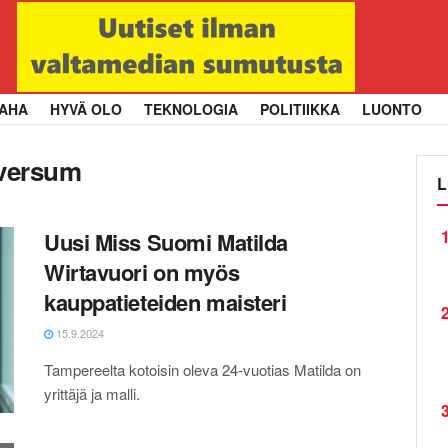
AHA
HYVÄ OLO
TEKNOLOGIA
POLITIIKKA
LUONTO
versum
L
1
Uusi Miss Suomi Matilda
Wirtavuori on myös
kauppatieteiden maisteri
2
15.9.2024
Tampereelta kotoisin oleva 24-vuotias Matilda on
yrittäjä ja malli.
3