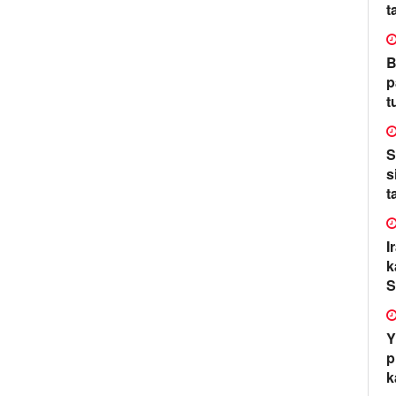
t
B
p
t
S
s
t
I
k
S
Y
p
k