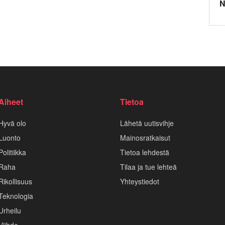
N
Aiheet
Tietoa
Hyvä olo
Lähetä uutisvihje
Luonto
Mainosratkaisut
Politiikka
Tietoa lehdestä
Raha
Tilaa ja tue lehteä
Rikollisuus
Yhteystiedot
Teknologia
Urheilu