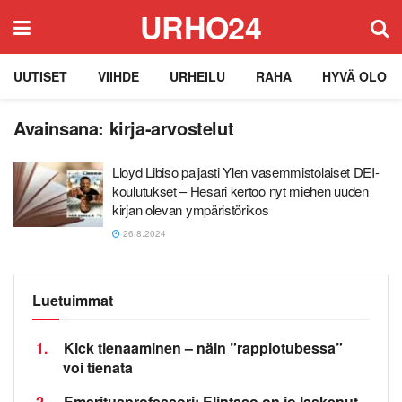
URHO24
UUTISET
VIIHDE
URHEILU
RAHA
HYVÄ OLO
Avainsana:
kirja-arvostelut
Lloyd Libiso paljasti Ylen vasemmistolaiset DEI-
koulutukset – Hesari kertoo nyt miehen uuden
kirjan olevan ympäristörikos
26.8.2024
Luetuimmat
1.
Kick tienaaminen – näin ”rappiotubessa”
voi tienata
2.
Emeritusprofessori: Elintaso on jo laskenut