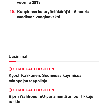
vuonna 2013
10.
Kuopiossa katuryöstökäräjät – 6 nuorta
vaaditaan vangittavaksi
Uusimmat
10 KUUKAUTTA SITTEN
Kyösti Kakkonen: Suomessa käynnissä
talonpojan tappolinja
10 KUUKAUTTA SITTEN
Björn Wahlroos: EU-parlamentti on poliitikkojen
tunkio