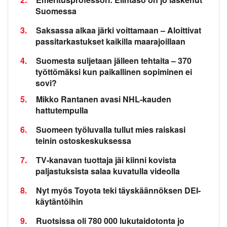
Suomessa
3.
Saksassa alkaa järki voittamaan – Aloittivat
passitarkastukset kaikilla maarajoillaan
4.
Suomesta suljetaan jälleen tehtaita – 370
työttömäksi kun paikallinen sopiminen ei
sovi?
5.
Mikko Rantanen avasi NHL-kauden
hattutempulla
6.
Suomeen työluvalla tullut mies raiskasi
teinin ostoskeskuksessa
7.
TV-kanavan tuottaja jäi kiinni kovista
paljastuksista salaa kuvatulla videolla
8.
Nyt myös Toyota teki täyskäännöksen DEI-
käytäntöihin
9.
Ruotsissa oli 780 000 lukutaidotonta jo