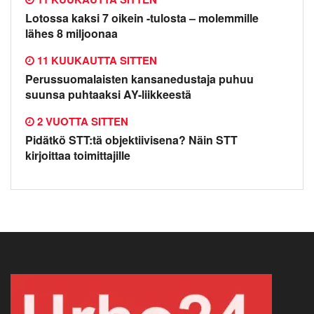
Lotossa kaksi 7 oikein -tulosta – molemmille
lähes 8 miljoonaa
11 KUUKAUTTA SITTEN
Perussuomalaisten kansanedustaja puhuu
suunsa puhtaaksi AY-liikkeestä
2 VUOTTA SITTEN
Pidätkö STT:tä objektiivisena? Näin STT
kirjoittaa toimittajille